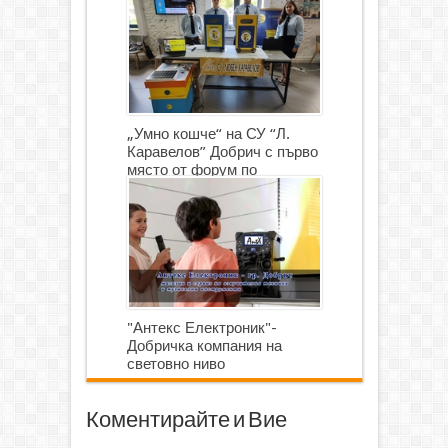
„Умно кошче“ на СУ “Л.
Каравелов” Добрич с първо
място от форум по
роботика
"Антекс Електроник"-
Добричка компания на
световно ниво
Коментирайте и Вие