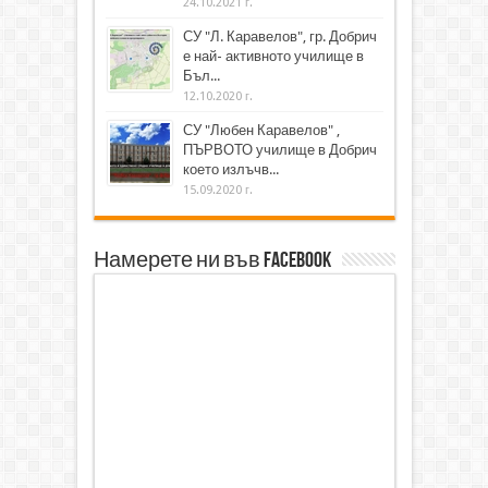
24.10.2021 г.
СУ "Л. Каравелов", гр. Добрич
е най- активното училище в
Бъл...
12.10.2020 г.
СУ "Любен Каравелов" ,
ПЪРВОТО училище в Добрич
което излъчв...
15.09.2020 г.
Намерете ни във Facebook