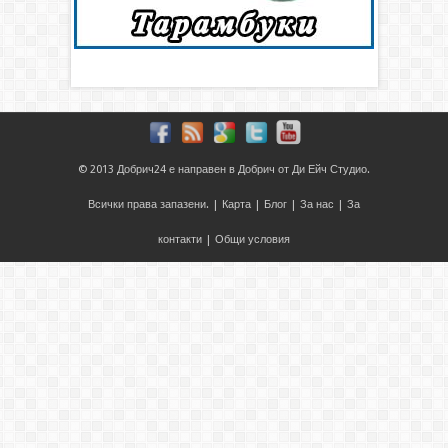
© 2013
Добрич24
е направен в
Добрич
от
Ди Ейч Студио
.
Всички права запазени. |
Карта
|
Блог
|
За нас
|
За
контакти
|
Общи условия