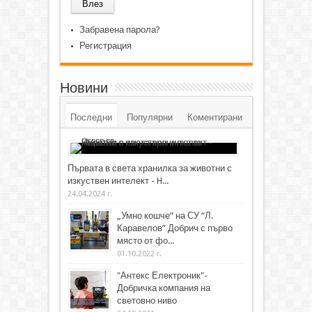
Забравена парола?
Регистрация
Новини
Последни
Популярни
Коментирани
Първата в света хранилка за животни с
изкуствен интелект - H...
24.04.2024 г.
„Умно кошче“ на СУ “Л.
Каравелов” Добрич с първо
място от фо...
01.10.2022 г.
"Антекс Електроник"-
Добричка компания на
световно ниво