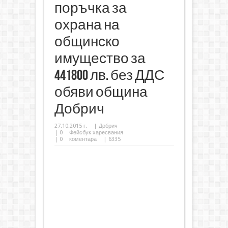
поръчка за
охрана на
общинско
имущество за
441800 лв. без ДДС
обяви община
Добрич
27.10.2015 г.
|
Добрич
|
0
Фейсбук харесвания
|
0
коментара
| 6335