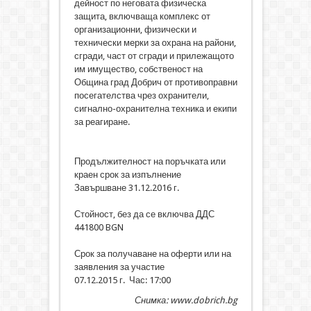
дейност по неговата физическа
защита, включваща комплекс от
организационни, физически и
технически мерки за охрана на райони,
сгради, част от сгради и прилежащото
им имущество, собственост на
Община град Добрич от противоправни
посегателства чрез охранители,
сигнално-охранителна техника и екипи
за реагиране.
Продължителност на поръчката или
краен срок за изпълнение
Завършване 31.12.2016 г.
Стойност, без да се включва ДДС
441800 BGN
Срок за получаване на оферти или на
заявления за участие
07.12.2015 г. Час: 17:00
Снимка: www.dobrich.bg