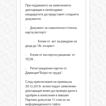
При подаването на заявленията-
декларации е необходимо
кандидатите да представят следните
документи:
- Документ за самоличност/лична
карта,паспорт/
- Копие от акт за раждане на
деца до 18г. възраст.
- Копие от експертно решение от
ТЕЛК .
- Регистрационен картон от
Дирекция”Бюро по труда”.
След приключване на приема,на
30.12.2015г. всеки подал заявление-
декларация може да провери дали е
одобрен в изнесения в бившия
Партиен дом,етаж 11 списък на
информационното табло.