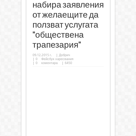
набира заявления
от желаещите да
ползват услугата
"обществена
трапезария"
09.12.2015 г.
|
Добрич
|
0
Фейсбук харесвания
|
0
коментара
| 6450