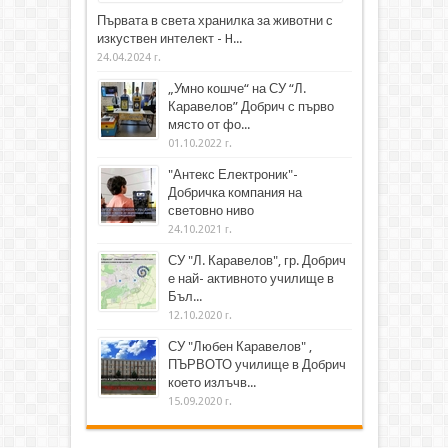
Първата в света хранилка за животни с
изкуствен интелект - H...
24.04.2024 г.
„Умно кошче“ на СУ “Л.
Каравелов” Добрич с първо
място от фо...
01.10.2022 г.
"Антекс Електроник"-
Добричка компания на
световно ниво
24.10.2021 г.
СУ "Л. Каравелов", гр. Добрич
е най- активното училище в
Бъл...
12.10.2020 г.
СУ "Любен Каравелов" ,
ПЪРВОТО училище в Добрич
което излъчв...
15.09.2020 г.