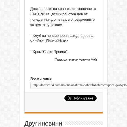
Доставянето на храната ще започне от
04.01.2016г. ,всеки работен ден от
понеделник до петък, в определените
за целта пунктове:
- Клуб на пенсионера, находящ се на
ул.”Отец Паисий”№82
- Храм”Света Троица”.
Снимка: www.triavna.info
Вземи линк:
Други новини