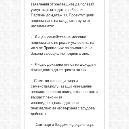
заявления от желаещите да ползват
услугата,в сградата на бившия
Партиен дом,етаж 11. Проектът цели
подпомагане на следните групи от
населението:
- Лица и семейства на месечно
подпомагане по реда и условията на
чл.9 от Правилника за прилагане на
Закона за социално подпомагане.
- Лица с доказана липса на доходи и
близки,които да се грижат за тях.
- Самотно живеещи лица и
семейства,получаващи минимални
пенсии/пенсии за осигурителен стаж и
възраст,пенсии за
инвалидност,наследствени
пенсии,пенсии несвързани с трудова
дейност/
- Скитащи и бездомни деца и лица.