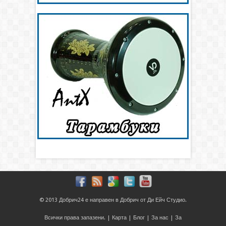
© 2013
Добрич24
е направен в
Добрич
от
Ди Ейч Студио
.
Всички права запазени. |
Карта
|
Блог
|
За нас
|
За