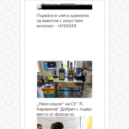
Първата в света хранилка
за животни с изкуствен
интелект - HFEEDER
„Умно кошче“ на СУ “Л.
Каравелов” Добрич с първо
място от форум по
роботика