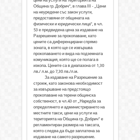
цени на услуги на територията на
Община гр. Добрич”, в глава ІІІ - „Цени
на неуредени със закон услуги,
предоставяни от общината на
физически и юридически лица”, в чл.
53 е предвидена цена за издаване на
Разрешение за прокопаване, като
цените са диференцирани спрямо
зоната, в която ще се извършва
прокопаването и вида на подземната
комуникация, която ще се полага в
изкопа. Цените са в диапазона от 1,30
лв./ л.м. до 7,30 лв./л.м.
За издаване на Разрешение за
строеж, като законова необходимост
за извършване на предстоящо
прокопаване на терени общинска
собственост, в чл.43 от „Наредба за
определянето и администрирането на
местните такси, цени на услуги на
територията на Община гр. Добрич” е
регламентиран размера на таксата,
която следва да бъде заплатена за
издаване на самото разрешение.