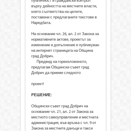
публичност и граждански контрол
върху дейността на местните власти,
което съответства на целите,
поставени с предлаганите текстове в
Наредбата.
На основание чл. 26, ал. 2 от Закона за
нормативните актове, проектът за
изменение и допълнение е публикуван
на интернет страницата на Община
град Добрич.
Предвид на гореизложеното,
предлагам Общински съвет град
Добрич да приеме следното
проект!
РЕШЕНИЕ:
Общински съвет град Добрич на
основание чл. 21, ал. 2 от Закона за
местното самоуправление и местната
администрация, във връзка с чл. 9 от
Закона за местните данъци и такси