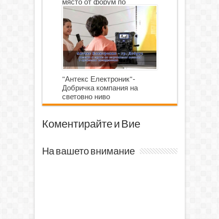
място от форум по
роботика
"Антекс Електроник"-
Добричка компания на
световно ниво
Коментирайте и Вие
На вашето внимание