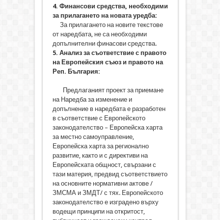
4
.
Финансови средства, необходими
за прилагането на новата уредба:
За прилагането на новите текстове
от наредбата, не са необходими
допълнителни финасови средства.
5.
Анализ за съответствие с правото
на Европейския съюз и правото на
Реп. България:
Предлаганият проект за приемане
на Наредба за изменение и
допълнение в наредбата е разработен
в съответствие с Европейското
законодателство – Европейска харта
за местно самоуправление,
Европейска харта за регионално
развитие, както и с директиви на
Европейската общност, свързани с
тази материя, предвид съответствието
на основните нормативни актове /
ЗМСМА и ЗМДТ/ с тях. Европейското
законодателство е изградено върху
водещи принципи на откритост,