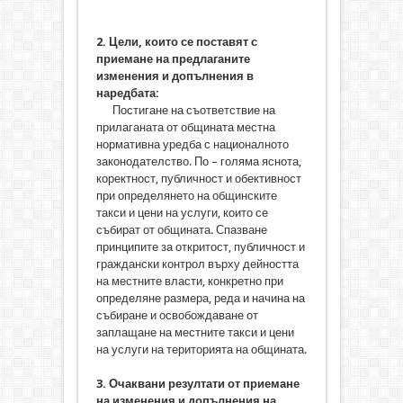
2. Цели, които се поставят с
приемане на предлаганите
изменения и допълнения в
наредбата:
Постигане на съответствие на
прилаганата от общината местна
нормативна уредба с националното
законодателство. По – голяма яснота,
коректност, публичност и обективност
при определянето на общинските
такси и цени на услуги, които се
събират от общината. Спазване
принципите за откритост, публичност и
граждански контрол върху дейността
на местните власти, конкретно при
определяне размера, реда и начина на
събиране и освобождаване от
заплащане на местните такси и цени
на услуги на територията на общината.
3. Очаквани резултати от приемане
на изменения и допълнения на