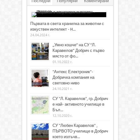
Последни
Популярни
Коментирани
Първата в света хранилка за животни с
изкуствен интелект - H...
24.04.2024 г.
„Умно кошче“ на СУ “Л.
Каравелов” Добрич с първо
място от фо...
01.10.2022 г.
"Антекс Електроник"-
Добричка компания на
световно ниво
24.10.2021 г.
СУ "Л. Каравелов", гр. Добрич
е най- активното училище в
Бъл...
12.10.2020 г.
СУ "Любен Каравелов" ,
ПЪРВОТО училище в Добрич
което излъчв...