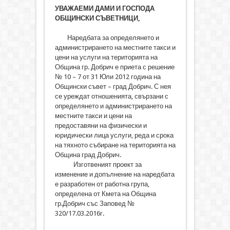
УВАЖАЕМИ ДАМИ И ГОСПОДА
ОБЩИНСКИ СЪВЕТНИЦИ,
Наредбата за определянето и
администрирането на местните такси и
цени на услуги на територията на
Община гр. Добрич е приета с решение
№ 10 – 7 от 31 Юли 2012 година на
Общински съвет – град Добрич. С нея
се уреждат отношенията, свързани с
определянето и администрирането на
местните такси и цени на
предоставяни на физически и
юридически лица услуги, реда и срока
на тяхното събиране на територията на
Община град Добрич.
Изготвеният проект за
изменение и допълнение на наредбата
е разработен от работна група,
определена от Кмета на Община
гр.Добрич със Заповед №
320/17.03.2016г.