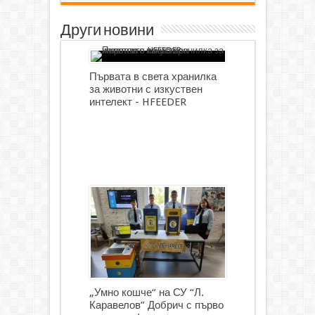
Други новини
Първата в света хранилка
за животни с изкуствен
интелект - HFEEDER
„Умно кошче“ на СУ “Л.
Каравелов” Добрич с първо