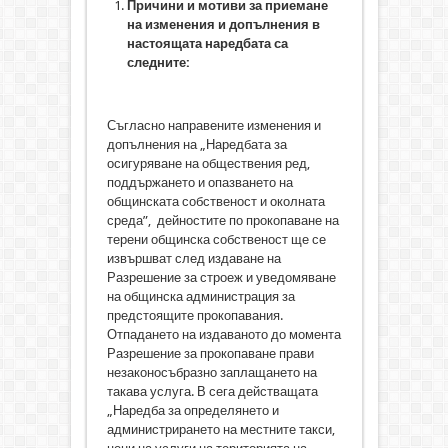
Причини и мотиви за приемане
на изменения и допълнения в
настоящата
наредбата са
следните:
Съгласно направените изменения и
допълнения на „Наредбата за
осигуряване на обществения ред,
поддържането и опазването на
общинската собственост и околната
среда”, дейностите по прокопаване на
терени общинска собственост ще се
извършват след издаване на
Разрешение за строеж и уведомяване
на общинска администрация за
предстоящите прокопавания.
Отпадането на издаваното до момента
Разрешение за прокопаване прави
незаконосъбразно заплащането на
такава услуга. В сега действащата
„Наредба за определянето и
администрирането на местните такси,