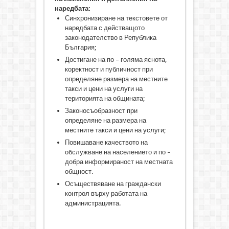
наредбата:
Синхронизиране на текстовете от
наредбата с действащото
законодателство в Република
България;
Достигане на по – голяма яснота,
коректност и публичност при
определяне размера на местните
такси и цени на услуги на
територията на общината;
Законосъобразност при
определяне на размера на
местните такси и цени на услуги;
Повишаване качеството на
обслужване на населението и по –
добра информираност на местната
общност.
Осъществяване на граждански
контрол върху работата на
администрацията.