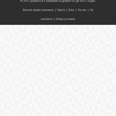
© 2013
Добрич24
е направен в
Добрич
от
Ди Ейч Студио
.
Всички права запазени. |
Карта
|
Блог
|
За нас
|
За
контакти
|
Общи условия