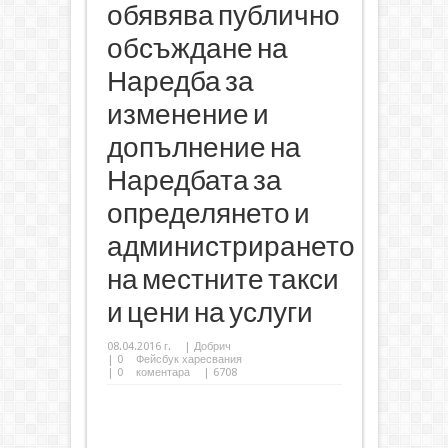
обявява публично
обсъждане на
Наредба за
изменение и
допълнение на
Наредбата за
определянето и
администрирането
на местните такси
и цени на услуги
08.04.2016 г.
|
Добрич
|
0
Фейсбук харесвания
|
0
коментара
| 6708