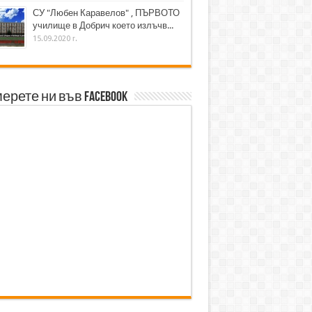
СУ "Любен Каравелов" , ПЪРВОТО
училище в Добрич което излъчв...
15.09.2020 г.
ерете ни във Facebook