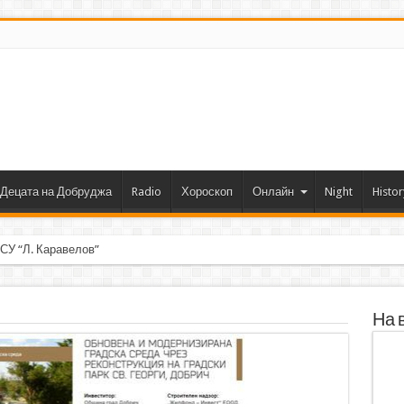
Децата на Добруджа
Radio
Хороскоп
Онлайн
Night
Histor
 СУ “Л. Каравелов” Добрич с първо място от форум
На 