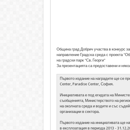
Община град Добрич участва в конкурс за
направление Градска среда с проекта "Об
на градски парк "Св. Георги"
За презентацията са предоставени и няко
Първото издание на наградите ще се пров
Center, Paradise Center, София.
Инициативата е под егидата на Министе
съобщенията, Министерството на регион
на околната среда и водите и със съде
организации в сектора.
Първото издание на инициативата ще на
в експлоатация в периода 2013 - 31.12.2