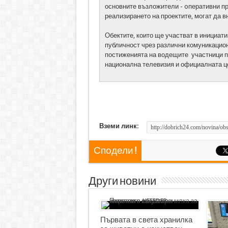
основните възложители - oперативни пр
реализирането на проектите, могат да 
Обектите, които ще участват в инициат
публичност чрез различни комуникацион
постиженията на водещите участници п
национална телевизия и официалната ц
Вземи линк:
Сподели !
Други новини
Първата в света хранилка