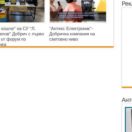
Рек
 кошче“ на СУ “Л.
"Антекс Електроник"-
елов” Добрич с първо
Добричка компания на
 от форум по
световно ниво
ика
Ант