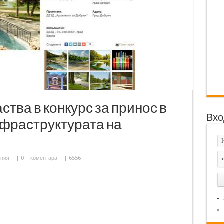
тва в конкурс за принос в
Вхо
нфраструктурата на
ания
|
0
коментара
| 6556