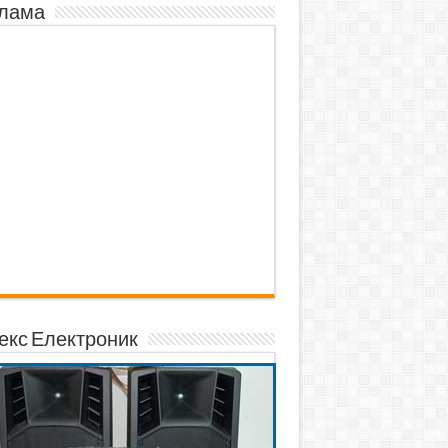
лама
екс Електроник