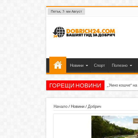
Петък, 7- ми Август
Новини
Спорт
Полезно
ГОРЕЩИ НОВИНИ
„Умно кошче“ на
Начало
/
Новини
/
Добрич