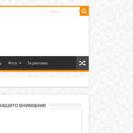
y
Фото
За реклама
вашето внимание