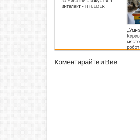
за животни с изкуствен
интелект - HFEEDER
„Умно
Карав
място
робот
Коментирайте и Вие