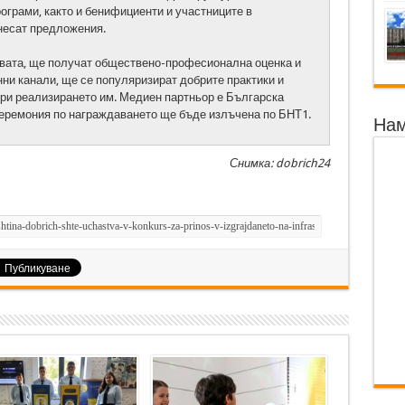
ограми, както и бенифициенти и участниците в
внесат предложения.
ивата, ще получат обществено-професионална оценка и
ни канали, ще се популяризират добрите практики и
ри реализирането им. Медиен партньор е Българска
еремония по награждаването ще бъде излъчена по БНТ1.
Нам
Снимка: dobrich24