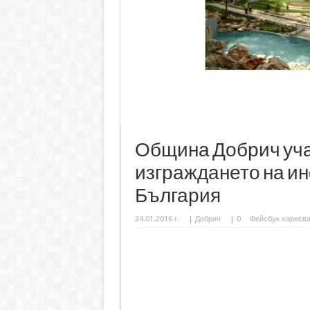
Община Добрич учас
изграждането на и
България
24.01.2016 г.
|
Добрич
|
0
Фейсбук харесв