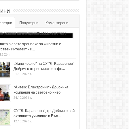
ини
следни
Популярни
Коментирани
вата в света хранилка за животни с
ствен интелект - H...
4.2024 г.
„Умно кошче“ на СУ “Л. Каравелов”
Добрич с първо място от фо...
01.10.2022 г.
"Антекс Електроник"- Добричка
компания на световно ниво
24.10.2021 г.
СУ "Л. Каравелов", гр. Добрич е най-
активното училище в Бъл...
12.10.2020 г.