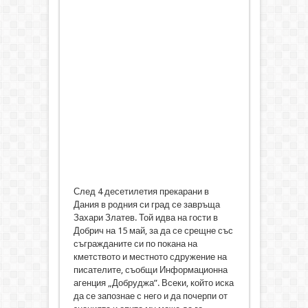
След 4 десетилетия прекарани в
Дания в родния си град се завръща
Захари Златев. Той идва на гости в
Добрич на 15 май, за да се срещне със
съгражданите си по покана на
кметството и местното сдружение на
писателите, съобщи Информационна
агенция „Добруджа”. Всеки, който иска
да се запознае с него и да почерпи от