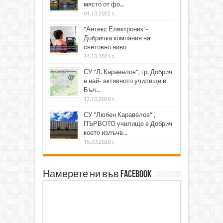
място от фо...
01.10.2022 г.
"Антекс Електроник"-
Добричка компания на
световно ниво
24.10.2021 г.
СУ "Л. Каравелов", гр. Добрич
е най- активното училище в
Бъл...
12.10.2020 г.
СУ "Любен Каравелов" ,
ПЪРВОТО училище в Добрич
което излъчв...
15.09.2020 г.
Намерете ни във Facebook