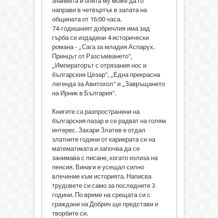
знанията и опита му може да го
направи в четвъртък в залата на
общината от 16:00 часа.
74-годишният добричлия има зад
гърба си издадени 4 исторически
романа - „Сага за младия Аспарух.
Принцът от Разсъмването",
„Императорът с отрязания нос и
българския Цезар", „Една прекрасна
легенда за Авитохол" и „Завръщането
на Ирник в България".
Книгите са разпространени на
българския пазар и се радват на голям
интерес. Захари Златев е отдал
златните години от кариерата си на
математиката и започва да се
занимава с писане, когато излиза на
пенсия. Винаги е усещал силно
влечение към историята. Написва
трудовете си само за последните 3
години. По време на срещата си с
граждани на Добрич ще представи и
творбите си.