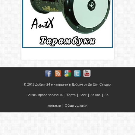
© 2013
Добрич24
е направен в
Добрич
от
Ди Ейч Студио
.
Всички права запазени. |
Карта
|
Блог
|
За нас
|
За
контакти
|
Общи условия