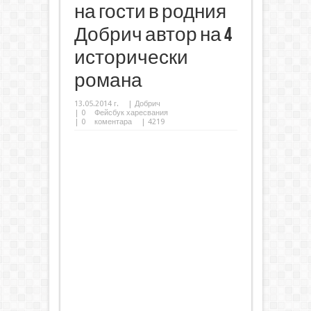
на гости в родния
Добрич автор на 4
исторически
романа
13.05.2014 г.
|
Добрич
|
0
Фейсбук харесвания
|
0
коментара
| 4219