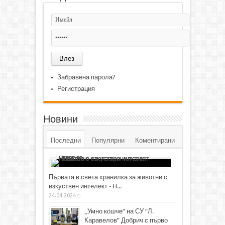
Забравена парола?
Регистрация
Новини
Последни
Популярни
Коментирани
Първата в света хранилка за животни с
изкуствен интелект - H...
24.04.2024 г.
„Умно кошче“ на СУ “Л.
Каравелов” Добрич с първо