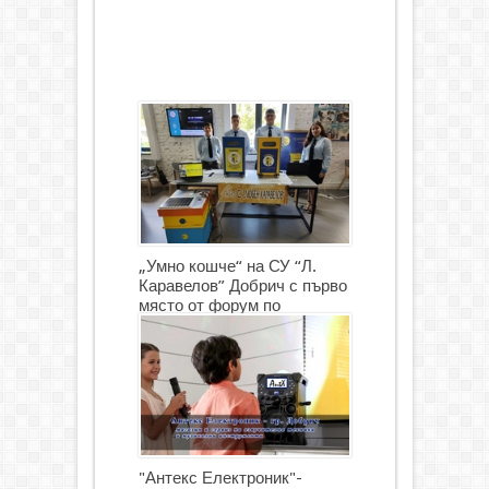
„Умно кошче“ на СУ “Л.
Каравелов” Добрич с първо
място от форум по
роботика
"Антекс Електроник"-