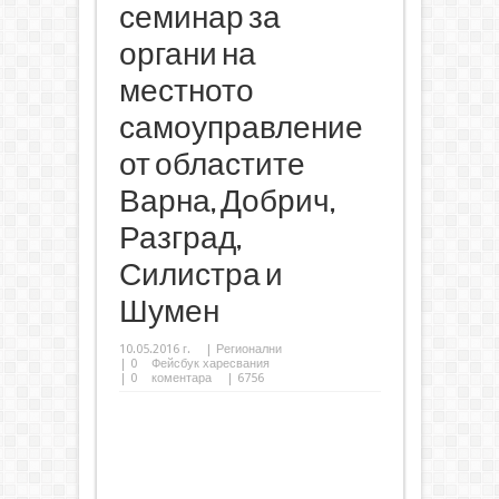
семинар за
органи на
местното
самоуправление
от областите
Варна, Добрич,
Разград,
Силистра и
Шумен
10.05.2016 г.
|
Регионални
|
0
Фейсбук харесвания
|
0
коментара
| 6756