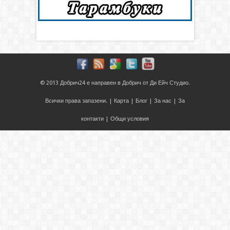
© 2013
Добрич24
е направен в
Добрич
от
Ди Ейч Студио
.
Всички права запазени. |
Карта
|
Блог
|
За нас
|
За
контакти
|
Общи условия