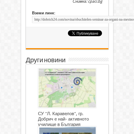
Снимка: cpaci.bg
Вземи линк:
Други новини
СУ "Л. Каравелов", гр.
Добрич е най- активното
училище в България