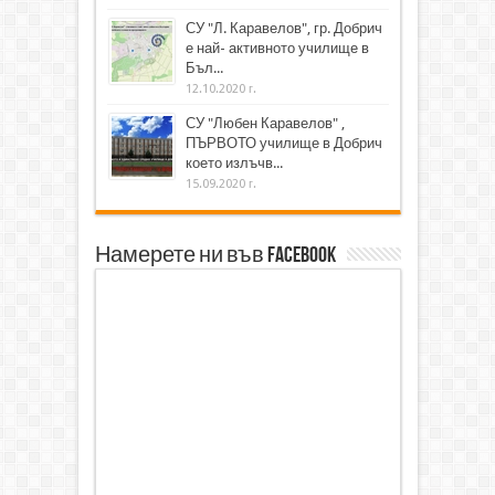
СУ "Л. Каравелов", гр. Добрич
е най- активното училище в
Бъл...
12.10.2020 г.
СУ "Любен Каравелов" ,
ПЪРВОТО училище в Добрич
което излъчв...
15.09.2020 г.
Намерете ни във Facebook