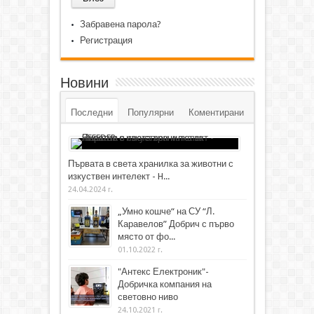
Забравена парола?
Регистрация
Новини
Последни
Популярни
Коментирани
Първата в света хранилка за животни с
изкуствен интелект - H...
24.04.2024 г.
„Умно кошче“ на СУ “Л.
Каравелов” Добрич с първо
място от фо...
01.10.2022 г.
"Антекс Електроник"-
Добричка компания на
световно ниво
24.10.2021 г.