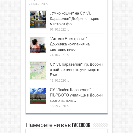
24.04.2024 г.
„Умно кошче“ на СУ “Л.
Каравелов” Добрич с първо
място от фо...
01.10.2022 г.
"Антекс Електроник"-
Добричка компания на
световно ниво
24.10.2021 г.
СУ "Л. Каравелов", гр. Добрич
е най- активното училище в
Бъл...
12.10.2020 г.
СУ "Любен Каравелов" ,
ПЪРВОТО училище в Добрич
което излъчв...
15.09.2020 г.
Намерете ни във Facebook