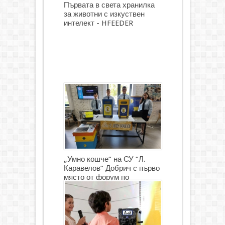
Първата в света хранилка
за животни с изкуствен
интелект - HFEEDER
„Умно кошче“ на СУ “Л.
Каравелов” Добрич с първо
място от форум по
роботика