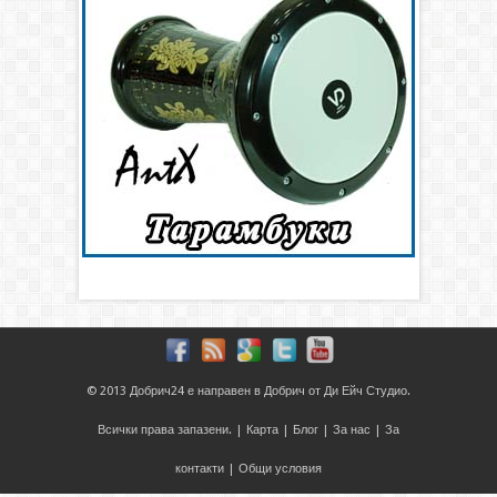
© 2013
Добрич24
е направен в
Добрич
от
Ди Ейч Студио
.
Всички права запазени. |
Карта
|
Блог
|
За нас
|
За
контакти
|
Общи условия