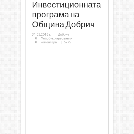
Инвестиционната
програма на
Община Добрич
31.05.2016 г.
|
Добрич
|
0
Фейсбук харесвания
|
0
коментара
| 6775