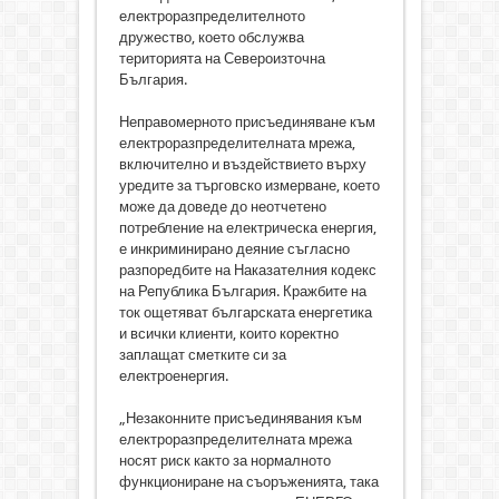
електроразпределителното
дружество, което обслужва
територията на Североизточна
България.
Неправомерното присъединяване към
електроразпределителната мрежа,
включително и въздействието върху
уредите за търговско измерване, което
може да доведе до неотчетено
потребление на електрическа енергия,
е инкриминирано деяние съгласно
разпоредбите на Наказателния кодекс
на Република България. Кражбите на
ток ощетяват българската енергетика
и всички клиенти, които коректно
заплащат сметките си за
електроенергия.
„Незаконните присъединявания към
електроразпределителната мрежа
носят риск както за нормалното
функциониране на съоръженията, така