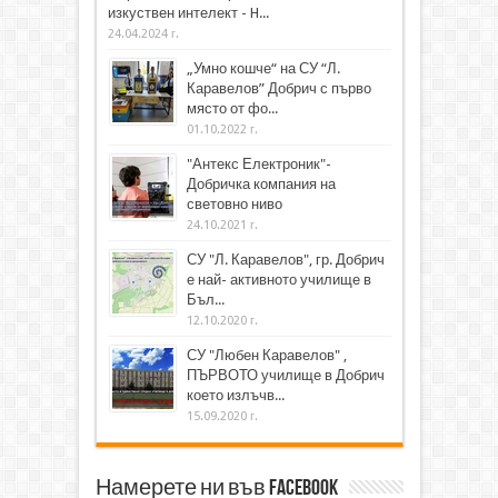
изкуствен интелект - H...
24.04.2024 г.
„Умно кошче“ на СУ “Л.
Каравелов” Добрич с първо
място от фо...
01.10.2022 г.
"Антекс Електроник"-
Добричка компания на
световно ниво
24.10.2021 г.
СУ "Л. Каравелов", гр. Добрич
е най- активното училище в
Бъл...
12.10.2020 г.
СУ "Любен Каравелов" ,
ПЪРВОТО училище в Добрич
което излъчв...
15.09.2020 г.
Намерете ни във Facebook