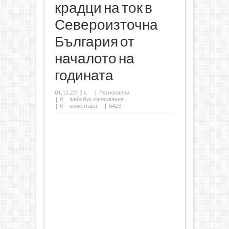
крадци на ток в
Североизточна
България от
началото на
годината
01.12.2015 г.
|
Регионални
|
0
Фейсбук харесвания
|
0
коментара
| 6423