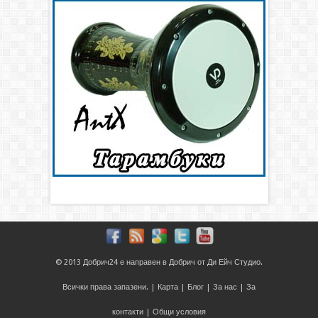
© 2013
Добрич24
е направен в
Добрич
от
Ди Ейч Студио
.
Всички права запазени. |
Карта
|
Блог
|
За нас
|
За
контакти
|
Общи условия