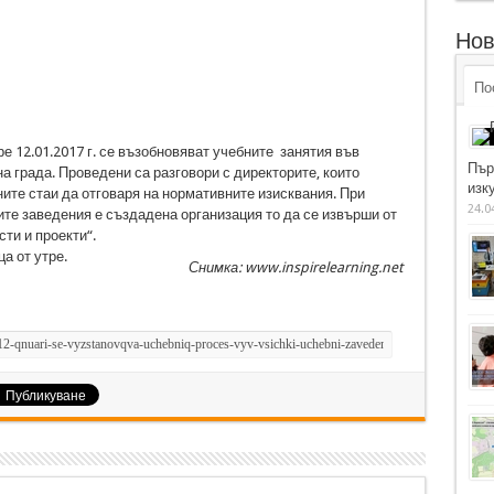
Нов
По
е 12.01.2017 г. се възобновяват учебните занятия във
Пър
а града. Проведени са разговори с директорите, които
изку
ните стаи да отговаря на нормативните изисквания. При
24.0
те заведения е създадена организация то да се извърши от
ти и проекти“.
а от утре.
Снимка: www.inspirelearning.net