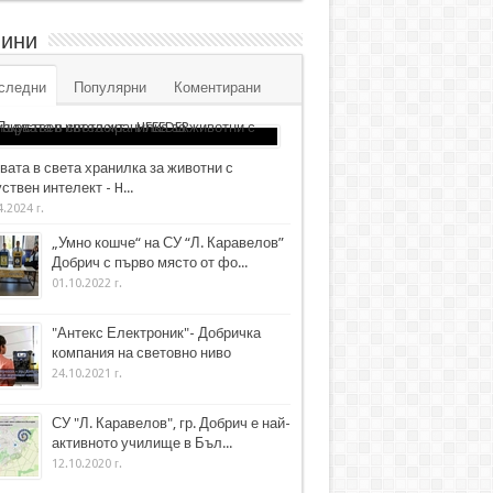
ини
следни
Популярни
Коментирани
вата в света хранилка за животни с
ствен интелект - H...
4.2024 г.
„Умно кошче“ на СУ “Л. Каравелов”
Добрич с първо място от фо...
01.10.2022 г.
"Антекс Електроник"- Добричка
компания на световно ниво
24.10.2021 г.
СУ "Л. Каравелов", гр. Добрич е най-
активното училище в Бъл...
12.10.2020 г.