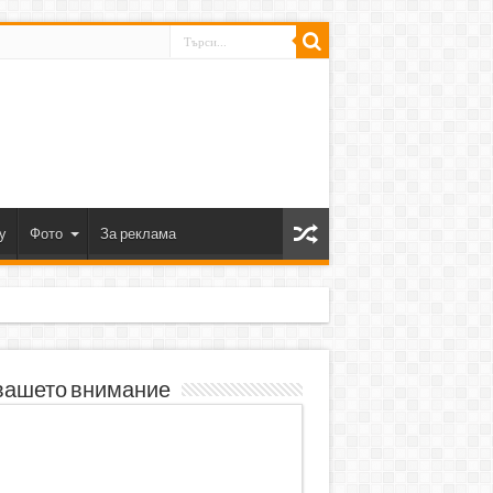
y
Фото
За реклама
вашето внимание