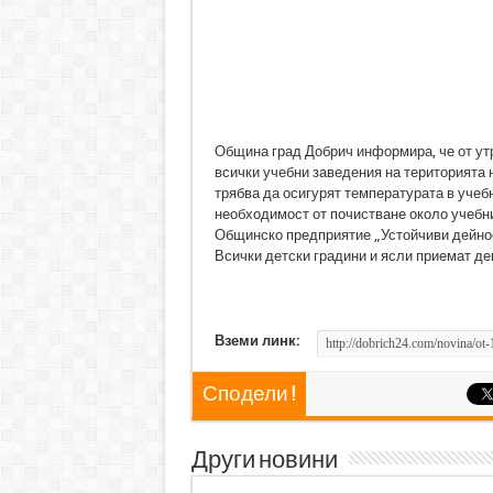
Община град Добрич информира, че от утр
всички учебни заведения на територията н
трябва да осигурят температурата в учеб
необходимост от почистване около учебни
Общинско предприятие „Устойчиви дейнос
Всички детски градини и ясли приемат дец
Вземи линк:
Сподели !
Други новини