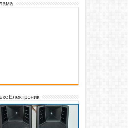
лама
екс Електроник