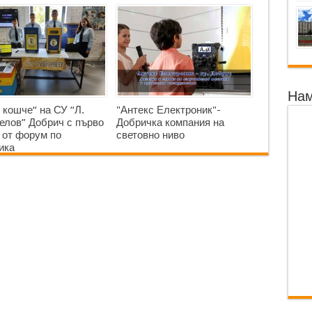
Нам
 кошче“ на СУ “Л.
"Антекс Електроник"-
елов” Добрич с първо
Добричка компания на
 от форум по
световно ниво
ика