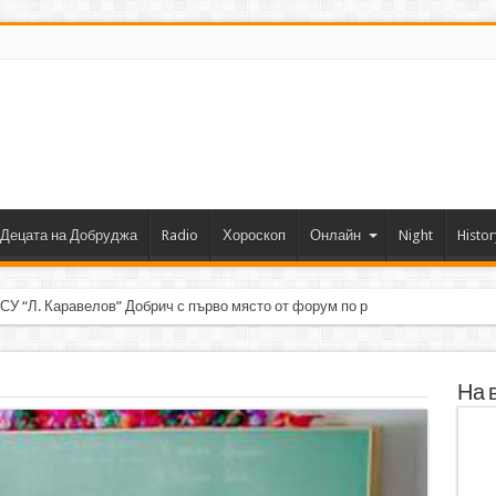
Децата на Добруджа
Radio
Хороскоп
Онлайн
Night
Histor
 СУ “Л. Каравелов” Добрич с първо място от форум по роботика
На 