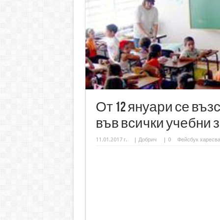
От 12 януари се въ
във всички учебни 
11.01.2017 г.
|
Добрич
|
0
Фейсбук харесв