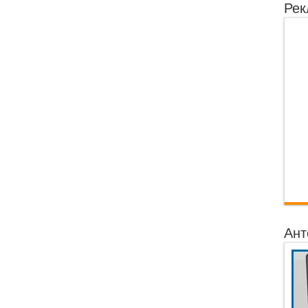
Рек
Ант