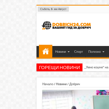
Събота, 8- ми Август
Новини
Спорт
Полезно
ГОРЕЩИ НОВИНИ
„Умно кошче“ на
Начало
/
Новини
/
Добрич