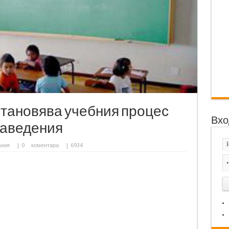
зстановява учебния процес
Вхо
заведения
ания
|
0
коментара
| 6934