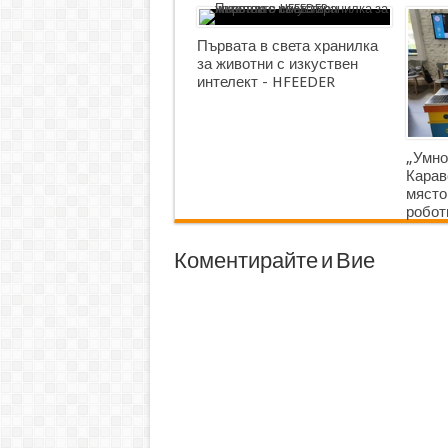
Първата в света хранилка
за животни с изкуствен
интелект - HFEEDER
„Умно
Карав
място
робот
Коментирайте и Вие