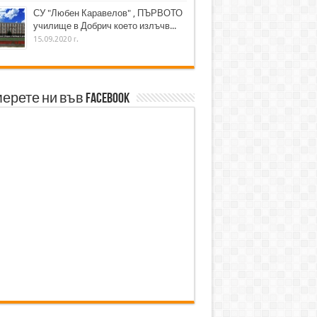
СУ "Любен Каравелов" , ПЪРВОТО
училище в Добрич което излъчв...
15.09.2020 г.
ерете ни във Facebook