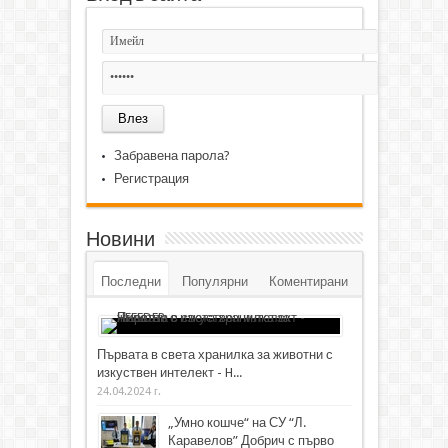
Забравена парола?
Регистрация
Новини
Последни
Популярни
Коментирани
Първата в света хранилка за животни с
изкуствен интелект - H...
24.04.2024 г.
„Умно кошче“ на СУ “Л.
Каравелов” Добрич с първо