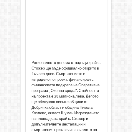
Регионалното депо за отпадъци край с.
Стожер ще бъде официално открито в
14 часа днес. Съоръжението е
изградено по проект, финансиран с
финансовата подкрепа на Оперативна
програма „Околна среда”. Стойността
на проекта е 38 милиона лева. Депото
ще обслужва осемте общини от
Добричка област и община Никола
Козлево, област Шумен.Изграждането
на площадката край с. Стожер и
допълнителните инсталации и
съоръжения приключи в началото на