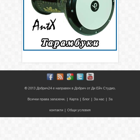
© 2013
Добрич24
е направен в
Добрич
от
Ди Ейч Студио
.
Всички права запазени. |
Карта
|
Блог
|
За нас
|
За
контакти
|
Общи условия