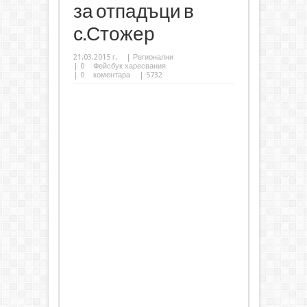
за отпадъци в
с.Стожер
21.03.2015 г.
|
Регионални
|
0
Фейсбук харесвания
|
0
коментара
| 5732