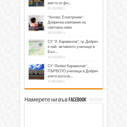
място от фо...
01.10.2022 г.
"Антекс Електроник"-
Добричка компания на
световно ниво
24.10.2021 г.
СУ "Л. Каравелов", гр. Добрич
е най- активното училище в
Бъл...
12.10.2020 г.
СУ "Любен Каравелов" ,
ПЪРВОТО училище в Добрич
което излъчв...
15.09.2020 г.
Намерете ни във Facebook