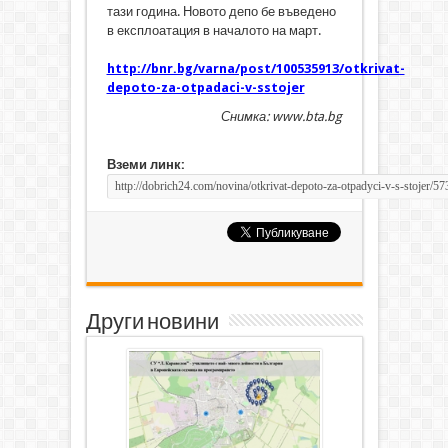
тази година. Новото депо бе въведено
в експлоатация в началото на март.
http://bnr.bg/varna/post/100535913/otkrivat-
depoto-za-otpadaci-v-sstojer
Снимка: www.bta.bg
Вземи линк:
Други новини