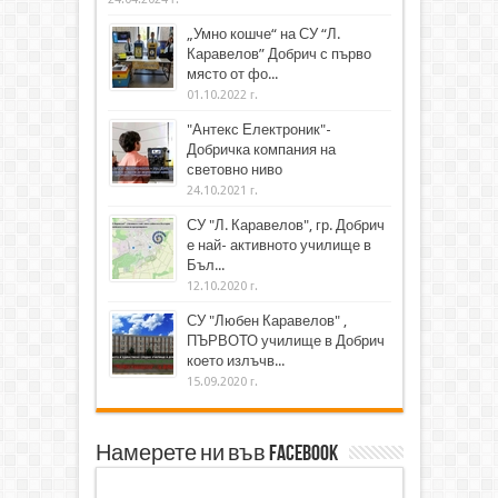
„Умно кошче“ на СУ “Л.
Каравелов” Добрич с първо
място от фо...
01.10.2022 г.
"Антекс Електроник"-
Добричка компания на
световно ниво
24.10.2021 г.
СУ "Л. Каравелов", гр. Добрич
е най- активното училище в
Бъл...
12.10.2020 г.
СУ "Любен Каравелов" ,
ПЪРВОТО училище в Добрич
което излъчв...
15.09.2020 г.
Намерете ни във Facebook