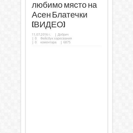
любимо място на
Асен Блатечки
(ВИДЕО)
11.07.2016 г.
|
Добрич
|
0
Фейсбук харесвания
|
0
коментара
| 6875