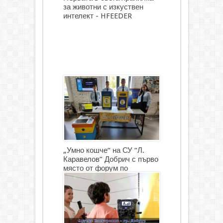
за животни с изкуствен
интелект - HFEEDER
„Умно кошче“ на СУ “Л.
Каравелов” Добрич с първо
място от форум по
роботика