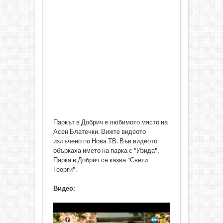
Паркът в Добрич е любимото място на
Асен Блатечки. Вижте видеото
излъчено по Нова ТВ. Във видеото
объркаха името на парка с "Изида".
Парка в Добрич се казва "Свети
Георги".
Видео: