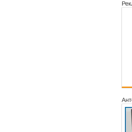
Рек
Ант