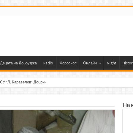
Децата на Добруджа
Radio
Хороскоп
Онлайн
Night
Histor
 СУ “Л. Каравелов” Добрич с първо място от форум по робот
На 