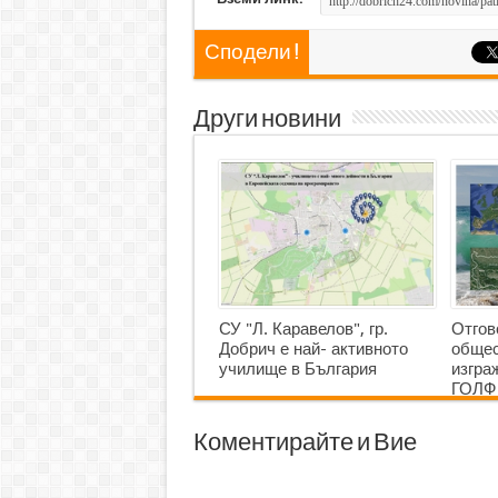
Сподели !
Други новини
СУ "Л. Каравелов", гр.
Отгов
Добрич е най- активното
общес
училище в България
изгр
ГОЛФ
Коментирайте и Вие