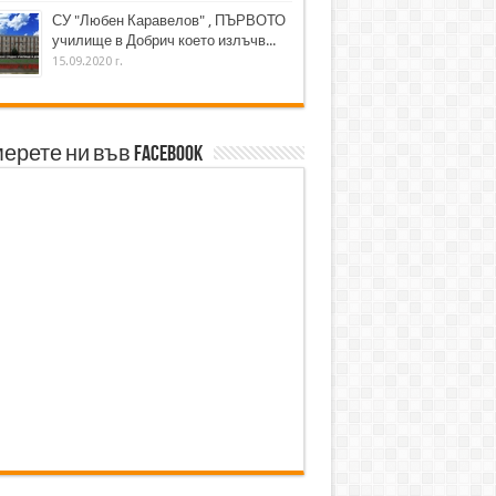
СУ "Любен Каравелов" , ПЪРВОТО
училище в Добрич което излъчв...
15.09.2020 г.
ерете ни във Facebook