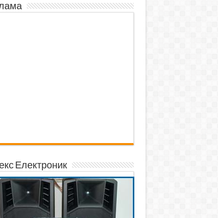
лама
екс Електроник