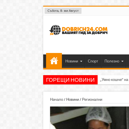
Събота, 8- ми Август
Новини
Спорт
Полезно
ГОРЕЩИ НОВИНИ
„Умно кошче“ на
Начало
/
Новини
/
Регионални