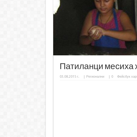
Патиланци месиха 
03.08.2015 г.
|
Регионални
|
0
Фейсбук хар