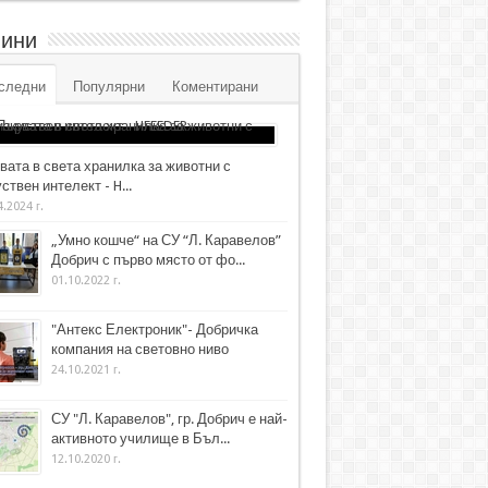
ини
следни
Популярни
Коментирани
вата в света хранилка за животни с
ствен интелект - H...
4.2024 г.
„Умно кошче“ на СУ “Л. Каравелов”
Добрич с първо място от фо...
01.10.2022 г.
"Антекс Електроник"- Добричка
компания на световно ниво
24.10.2021 г.
СУ "Л. Каравелов", гр. Добрич е най-
активното училище в Бъл...
12.10.2020 г.