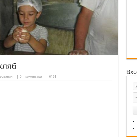
хляб
Вхо
есвания
|
0
коментара
| 6151