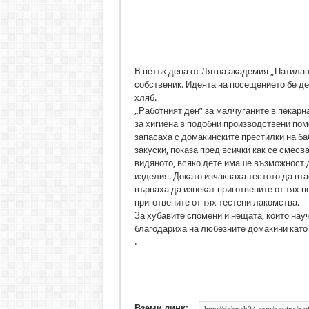
В петък деца от Лятна академия „Патилан
собственик. Идеята на посещението бе де
хляб.
„Работният ден” за малчуганите в пекарн
за хигиена в подобни производствени пом
запасаха с домакинските престилки на ба
закуски, показа пред всички как се смесв
видяното, всяко дете имаше възможност да
изделия. Докато изчакваха тестото да вта
върнаха да изпекат приготвените от тях 
приготвените от тях тестени лакомства.
За хубавите спомени и нещата, които науч
благодариха на любезните домакини като 
.
Вземи линк: