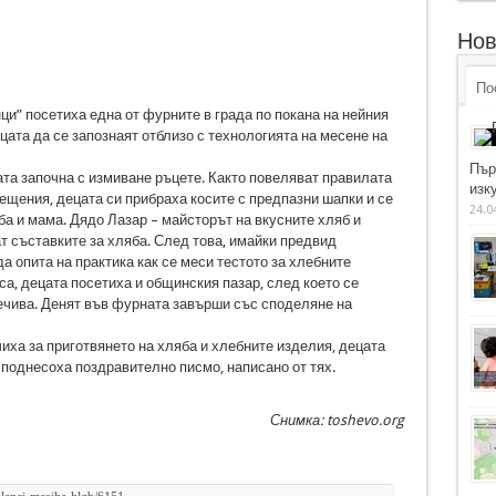
Нов
По
ци” посетиха една от фурните в града по покана на нейния
цата да се запознаят отблизо с технологията на месене на
Пър
ата започна с измиване ръцете. Както повеляват правилата
изку
ещения, децата си прибраха косите с предпазни шапки и се
24.0
ба и мама. Дядо Лазар – майсторът на вкусните хляб и
ат съставките за хляба. След това, имайки предвид
 опита на практика как се меси тестото за хлебните
са, децата посетиха и общинския пазар, след което се
печива. Денят във фурната завърши със споделяне на
иха за приготвянето на хляба и хлебните изделия, децата
поднесоха поздравително писмо, написано от тях.
Снимка: toshevo.org