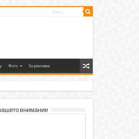
y
Фото
За реклама
вашето внимание