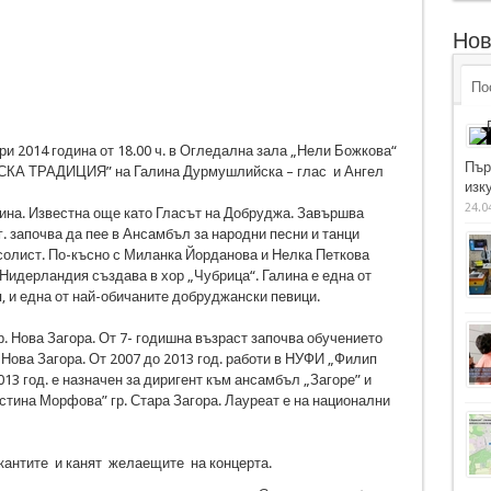
Нов
По
и 2014 година от 18.00 ч. в Огледална зала „Нели Божкова“
Пър
КА ТРАДИЦИЯ” на Галина Дурмушлийска – глас и Ангел
изку
24.0
ина. Известна още като Гласът на Добруджа. Завършва
. започва да пее в Ансамбъл за народни песни и танци
солист. По-късно с Миланка Йорданова и Нелка Петкова
в Нидерландия създава в хор „Чубрица“. Галина е една от
, и една от най-обичаните добруджански певици.
гр. Нова Загора. От 7- годишна възраст започва обучението
Нова Загора. От 2007 до 2013 год. работи в НУФИ „Филип
013 год. е назначен за диригент към ансамбъл „Загоре” и
тина Морфова” гр. Стара Загора. Лауреат е на национални
кантите и канят желаещите на концерта.