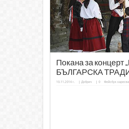
Покана за концерт
БЪЛГАРСКА ТРАД
10.11.2014 г.
|
Добрич
|
0
Фейсбук харесв