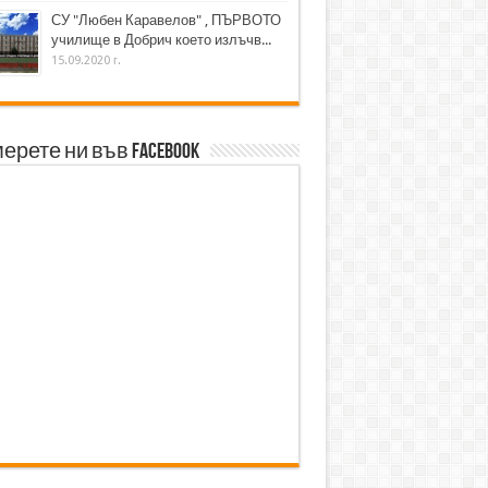
СУ "Любен Каравелов" , ПЪРВОТО
училище в Добрич което излъчв...
15.09.2020 г.
ерете ни във Facebook