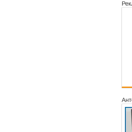
Рек
Ант