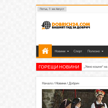
Петък, 7- ми Август
Новини
Спорт
Полезно
ГОРЕЩИ НОВИНИ
„Умно кошче“ на
Начало
/
Новини
/
Добрич