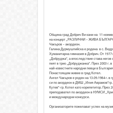
Община град Добрич Ви кани на 11 ноемвр
на концерт „РАЗЛИЧНИ – ЖИВА БЪЛГАРС
Чакъров – акордеон.
Галина Дурмушлийска е родена в с. Ведр
Хуманитарна гимназия в Добрич. От 1977 г
„Добруджа“, а впоследствие става негов 
пеят в трио „Добруджанка“. През 2003 г. 
най-известните народни певци в България
Понастоящем живее в град Котел.
Ангел Чакъров е роден на 13.09.1984 г. в 
си по акордеон в ДМШ „Илия Аврамов”гр. 
Кутев”-гр. Котел като корепетитор. През 2
преподавател по акордеон в НУМСИ „Хрис
и международни конкурси.
Организаторите пожелават успех на музи