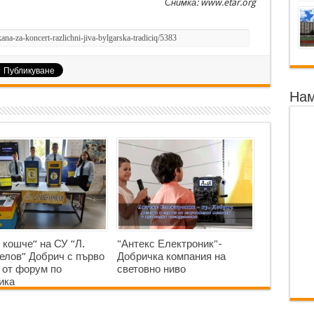
Снимка: www.etar.org
Нам
 кошче“ на СУ “Л.
"Антекс Електроник"-
елов” Добрич с първо
Добричка компания на
 от форум по
световно ниво
ика