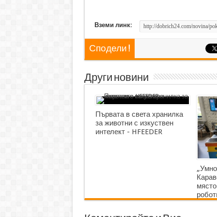
Вземи линк:
Сподели !
Други новини
Първата в света хранилка
за животни с изкуствен
интелект - HFEEDER
„Умно
Карав
място
робот