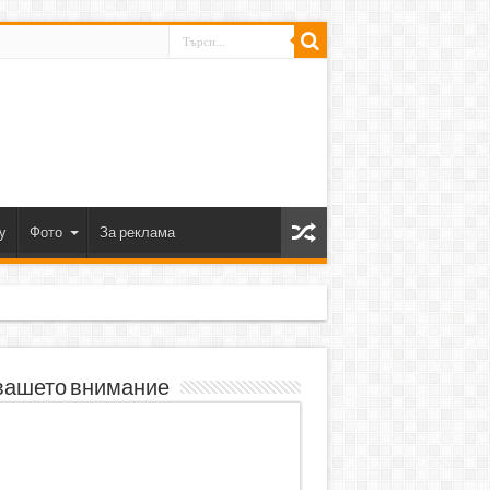
y
Фото
За реклама
вашето внимание