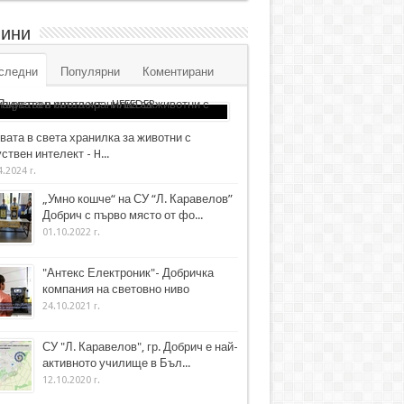
ини
следни
Популярни
Коментирани
вата в света хранилка за животни с
ствен интелект - H...
4.2024 г.
„Умно кошче“ на СУ “Л. Каравелов”
Добрич с първо място от фо...
01.10.2022 г.
"Антекс Електроник"- Добричка
компания на световно ниво
24.10.2021 г.
СУ "Л. Каравелов", гр. Добрич е най-
активното училище в Бъл...
12.10.2020 г.