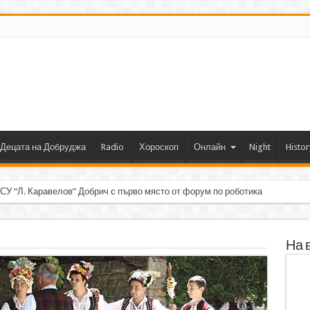
Децата на Добруджа
Radio
Хороскоп
Онлайн
Night
Histor
 СУ “Л. Каравелов” Добрич с първо място от форум по роботика
На 