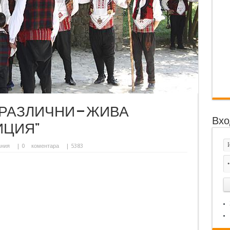
 „РАЗЛИЧНИ – ЖИВА
Вхо
ИЦИЯ”
ания
|
0
коментара
| 5383