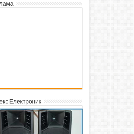
лама
екс Електроник