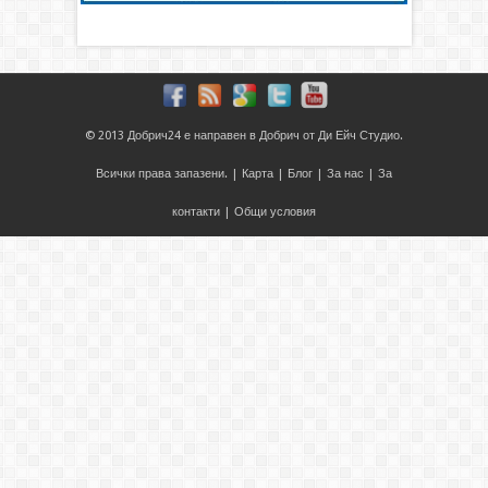
© 2013
Добрич24
е направен в
Добрич
от
Ди Ейч Студио
.
Всички права запазени. |
Карта
|
Блог
|
За нас
|
За
контакти
|
Общи условия