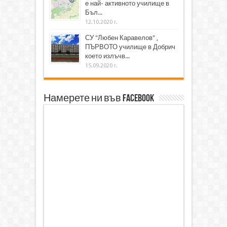
е най- активното училище в
Бъл...
12.10.2020 г.
СУ "Любен Каравелов" ,
ПЪРВОТО училище в Добрич
което излъчв...
15.09.2020 г.
Намерете ни във Facebook