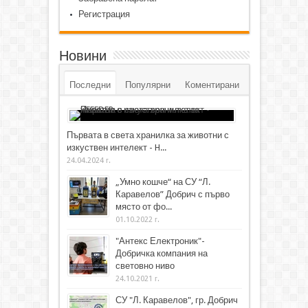
Регистрация
Новини
Последни
Популярни
Коментирани
Първата в света хранилка за животни с
изкуствен интелект - H...
24.04.2024 г.
„Умно кошче“ на СУ “Л.
Каравелов” Добрич с първо
място от фо...
01.10.2022 г.
"Антекс Електроник"-
Добричка компания на
световно ниво
24.10.2021 г.
СУ "Л. Каравелов", гр. Добрич