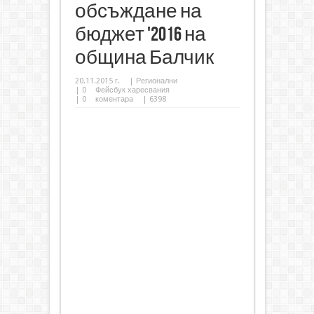
обсъждане на
бюджет '2016 на
община Балчик
20.11.2015 г.
|
Регионални
|
0
Фейсбук харесвания
|
0
коментара
| 6398