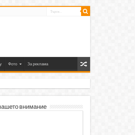
y
Фото
За реклама
вашето внимание