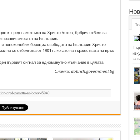
Нов
По
цветя пред паметника на Христо Ботев, Добрич отбеляза
 и независимостта на България.
и непоколебим борец за свободата на България Христо
Пър
лно се отбелязва от 1901 г., когато на тържествата на връх
изку
24.0
аден първият сигнал за едноминутно мълчание в цялата
Снимка: dobrich.government.bg