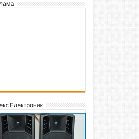
лама
екс Електроник