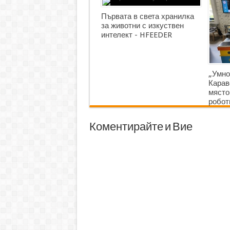
Първата в света хранилка
за животни с изкуствен
интелект - HFEEDER
„Умно
Карав
място
робот
Коментирайте и Вие