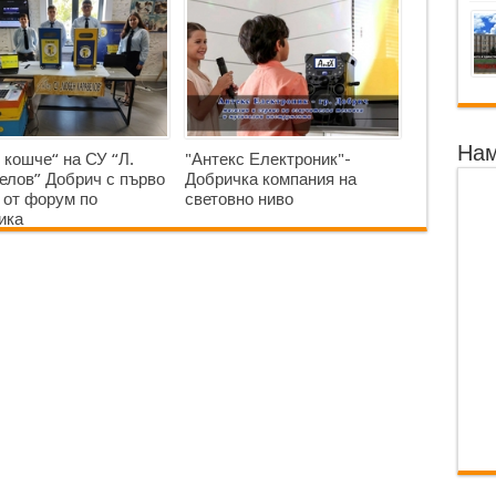
Нам
 кошче“ на СУ “Л.
"Антекс Електроник"-
елов” Добрич с първо
Добричка компания на
 от форум по
световно ниво
ика