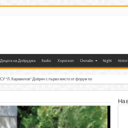
Децата на Добруджа
Radio
Хороскоп
Онлайн
Night
Histor
 СУ “Л. Каравелов” Добрич с първо място от форум по роботика
На 