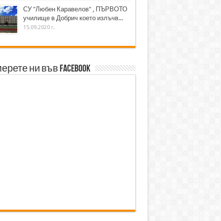
СУ "Любен Каравелов" , ПЪРВОТО
училище в Добрич което излъчв...
15.09.2020 г.
ерете ни във Facebook