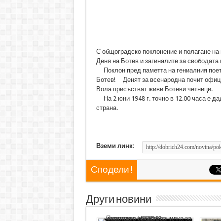
С общоградско поклонение и полагане на 
Деня на Ботев и загиналите за свободата
Поклон пред паметта на гениалния поет 
Ботев! Денят за всенародна почит официа
Вола присъстват живи Ботеви четници.
На 2 юни 1948 г. точно в 12.00 часа е д
страна.
Вземи линк:
Сподели !
Други новини