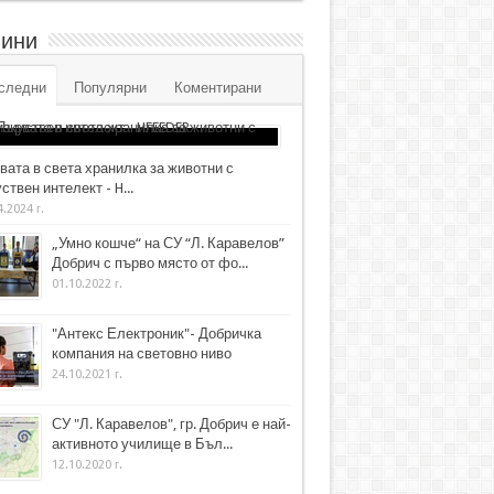
ини
следни
Популярни
Коментирани
вата в света хранилка за животни с
ствен интелект - H...
4.2024 г.
„Умно кошче“ на СУ “Л. Каравелов”
Добрич с първо място от фо...
01.10.2022 г.
"Антекс Електроник"- Добричка
компания на световно ниво
24.10.2021 г.
СУ "Л. Каравелов", гр. Добрич е най-
активното училище в Бъл...
12.10.2020 г.