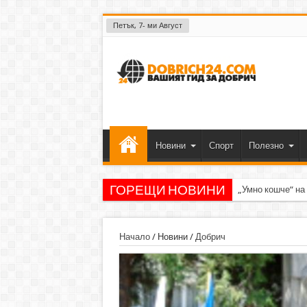
Петък, 7- ми Август
Новини
Спорт
Полезно
ГОРЕЩИ НОВИНИ
„Умно кошче“ на
Начало
/
Новини
/
Добрич