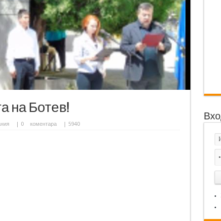
а на Ботев!
Вхо
ания
|
0
коментара
| 5940