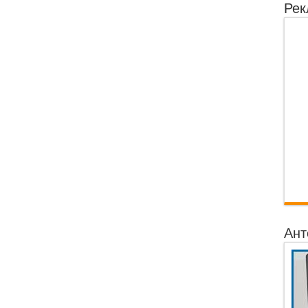
Рек
Ант