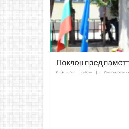
Поклон пред паметт
02.06.2015 г.
|
Добрич
|
0
Фейсбук харесв