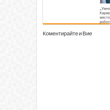
„Умно
Карав
място
робот
Коментирайте и Вие