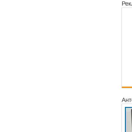
Рек
Ант