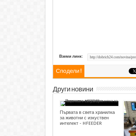
Вземи линк:
Сподели !
Други новини
Първата в света хранилка
за животни с изкуствен
интелект - HFEEDER