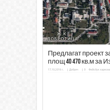
Предлагат проект з
площ 40 470 кв.м за
17.10.2016 г.
|
Добрич
|
0
Фейсбук харесв