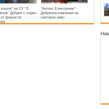
 кошче“ на СУ “Л.
"Антекс Електроник"-
елов” Добрич с първо
Добричка компания на
 от форум по
световно ниво
ика
Нам