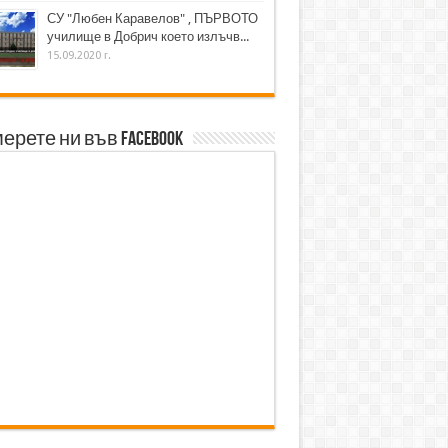
СУ "Любен Каравелов" , ПЪРВОТО
училище в Добрич което излъчв...
15.09.2020 г.
ерете ни във Facebook