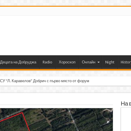
Децата на Добруджа
Radio
Хороскоп
Онлайн
Night
Histor
 СУ “Л. Каравелов” Добрич с първо място от форум по роботика
На 