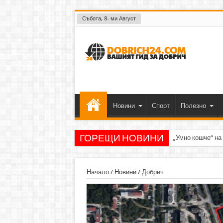
Събота, 8- ми Август
Новини
Спорт
Полезно
ГОРЕЩИ НОВИНИ
„Умно кошче“ на
Начало
/
Новини
/
Добрич