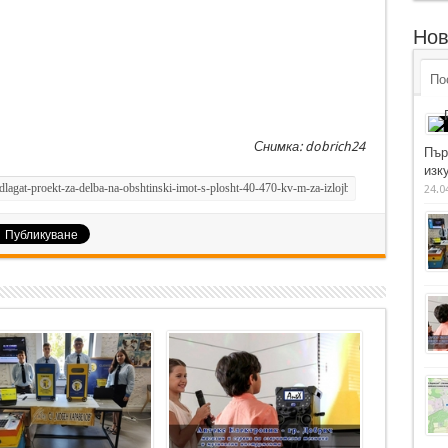
Нов
По
Снимка: dobrich24
Пър
изку
24.0