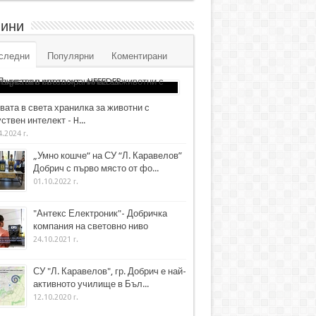
ини
следни
Популярни
Коментирани
вата в света хранилка за животни с
ствен интелект - H...
4.2024 г.
„Умно кошче“ на СУ “Л. Каравелов”
Добрич с първо място от фо...
01.10.2022 г.
"Антекс Електроник"- Добричка
компания на световно ниво
24.10.2021 г.
СУ "Л. Каравелов", гр. Добрич е най-
активното училище в Бъл...
12.10.2020 г.