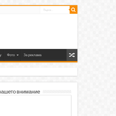
y
Фото
За реклама
вашето внимание