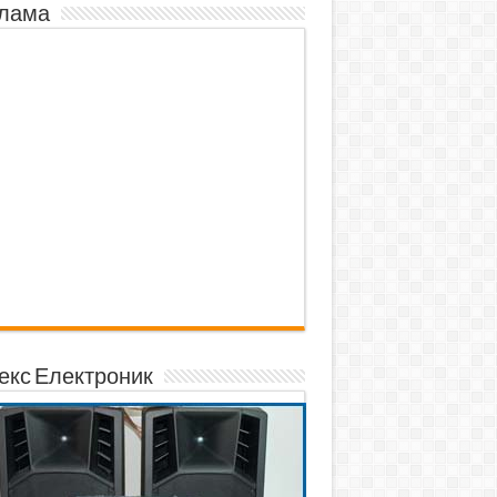
лама
екс Електроник