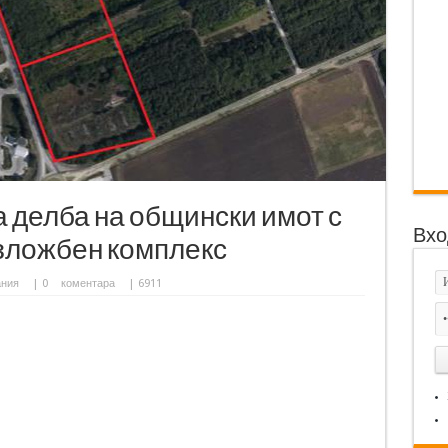
а делба на общински имот с
Вхо
 Изложбен комплекс
ания
|
0
коментара
| 6911