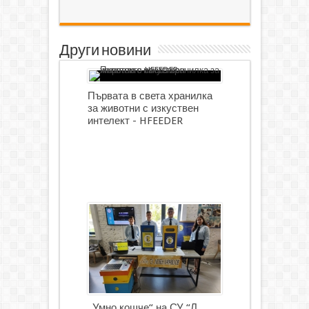
Други новини
Първата в света хранилка
за животни с изкуствен
интелект - HFEEDER
„Умно кошче“ на СУ “Л.