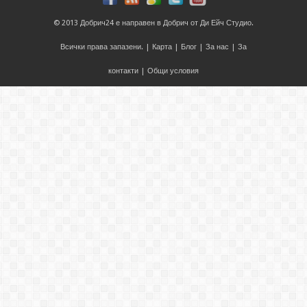
© 2013
Добрич24
е направен в
Добрич
от
Ди Ейч Студио
.
Всички права запазени. |
Карта
|
Блог
|
За нас
|
За
контакти
|
Общи условия