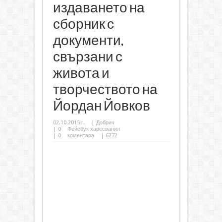
издаването на
сборник с
документи,
свързани с
живота и
творчеството на
Йордан Йовков
02.10.2015 г.
|
Добрич
|
0
Фейсбук харесвания
|
0
коментара
| 6272