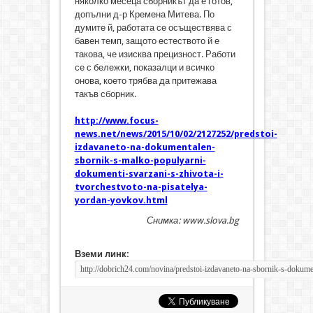
няколко месеца сборникът да е готов,
допълни д-р Кремена Митева. По
думите й, работата се осъществява с
бавен темп, защото естеството й е
такова, че изисква прецизност. Работи
се с бележки, показалци и всичко
онова, което трябва да притежава
такъв сборник.
http://www.focus-
news.net/news/2015/10/02/2127252/predstoi-
izdavaneto-na-dokumentalen-
sbornik-s-malko-populyarni-
dokumenti-svarzani-s-zhivota-i-
tvorchestvoto-na-pisatelya-
yordan-yovkov.html
Снимка: www.slova.bg
Вземи линк: