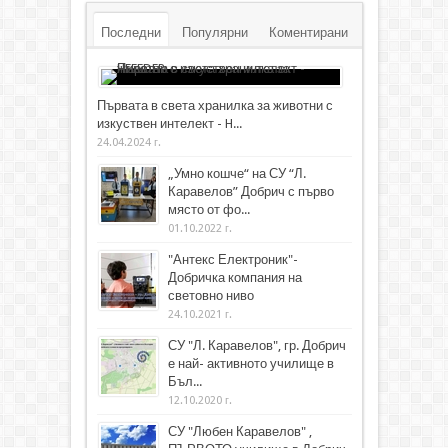
Последни
Популярни
Коментирани
Първата в света хранилка за животни с
изкуствен интелект - H...
24.04.2024 г.
„Умно кошче“ на СУ “Л.
Каравелов” Добрич с първо
място от фо...
01.10.2022 г.
"Антекс Електроник"-
Добричка компания на
световно ниво
24.10.2021 г.
СУ "Л. Каравелов", гр. Добрич
е най- активното училище в
Бъл...
12.10.2020 г.
СУ "Любен Каравелов" ,