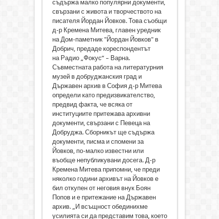
съдържа малко популярни документи,
свързани с живота и творчеството на
писателя Йордан Йовков. Това съобщи
д-р Кремена Митева, главен уредник
на Дом-паметник "Йордан Йовков" в
Добрич, предаде кореспондентът
на Радио „Фокус“ – Варна.
Съвместната работа на литературния
музей в добруджанския град и
Държавен архив в София д-р Митева
определи като предизвикателство,
предвид факта, че всяка от
институциите притежава архивни
документи, свързани с Певеца на
Добруджа. Сборникът ще съдържа
документи, писма и спомени за
Йовков, по-малко известни или
въобще непубликувани досега. Д-р
Кремена Митева припомни, че преди
няколко години архивът на Йовков е
бил откупен от неговия внук Боян
Попов и е притежание на Държавен
архив. „И всъщност обединихме
усилията си да представим това, което