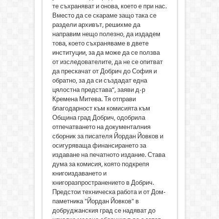
те съхраняват и онова, което е при нас.
Вместо да се скараме защо така се
раздели архивът, решихме да
направим нещо полезно, да издадем
това, което съхраняваме в двете
институции, за да може да се ползва
от изследователите, да не се опитват
да прескачат от Добрич до София и
обратно, за да си създадат една
цялостна представа“, заяви д-р
Кремена Митева. Тя отправи
благодарност към комисията към
Община град Добрич, одобрила
отпечатването на документалния
сборник за писателя Йордан Йовков и
осигуряваща финансирането за
издаване на печатното издание. Става
дума за комисия, която подкрепя
книгоиздаването и
книгоразпространението в Добрич.
Предстои техническа работа и от Дом-
паметника "Йордан Йовков" в
добруджанския град се надяват до