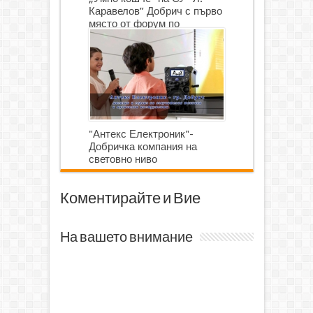
Каравелов” Добрич с първо
място от форум по
роботика
"Антекс Електроник"-
Добричка компания на
световно ниво
Коментирайте и Вие
На вашето внимание