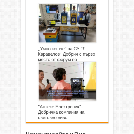
„Умно кошче“ на СУ “Л.
Каравелов” Добрич с първо
място от форум по
роботика
"Антекс Електроник"-
Добричка компания на
световно ниво