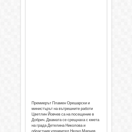
Премиерът Пламен Орешарски и
министърът на вътрешните работи
Цветлин Йовчев са на посещение в
Добрич. Двамата се срещнаха с кмета
на града Детелина Николова и
областния управител Недко Марчев,