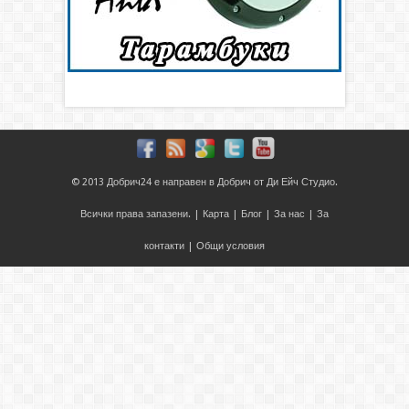
© 2013
Добрич24
е направен в
Добрич
от
Ди Ейч Студио
.
Всички права запазени. |
Карта
|
Блог
|
За нас
|
За
контакти
|
Общи условия