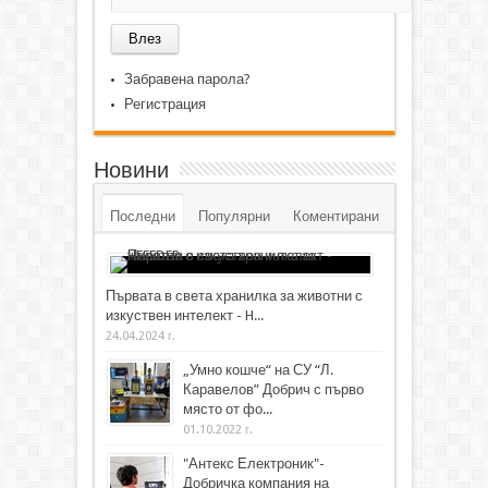
Забравена парола?
Регистрация
Новини
Последни
Популярни
Коментирани
Първата в света хранилка за животни с
изкуствен интелект - H...
24.04.2024 г.
„Умно кошче“ на СУ “Л.
Каравелов” Добрич с първо
място от фо...
01.10.2022 г.
"Антекс Електроник"-
Добричка компания на