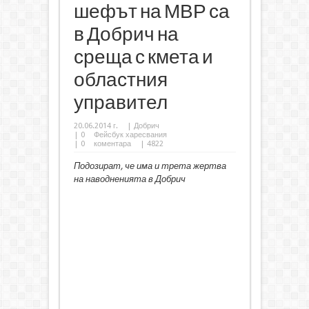
шефът на МВР са
в Добрич на
среща с кмета и
областния
управител
20.06.2014 г.
|
Добрич
|
0
Фейсбук харесвания
|
0
коментара
| 4822
Подозират, че има и трета жертва
на наводненията в Добрич