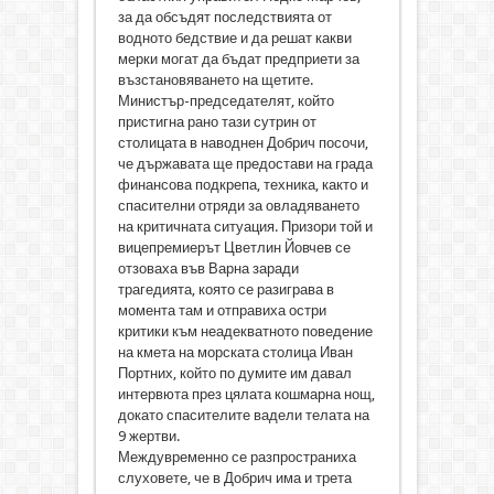
за да обсъдят последствията от
водното бедствие и да решат какви
мерки могат да бъдат предприети за
възстановяването на щетите.
Министър-председателят, който
пристигна рано тази сутрин от
столицата в наводнен Добрич посочи,
че държавата ще предостави на града
финансова подкрепа, техника, както и
спасителни отряди за овладяването
на критичната ситуация. Призори той и
вицепремиерът Цветлин Йовчев се
отзоваха във Варна заради
трагедията, която се разиграва в
момента там и отправиха остри
критики към неадекватното поведение
на кмета на морската столица Иван
Портних, който по думите им давал
интервюта през цялата кошмарна нощ,
докато спасителите вадели телата на
9 жертви.
Междувременно се разпространиха
слуховете, че в Добрич има и трета