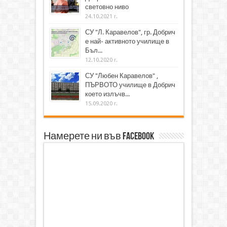
световно ниво
24.10.2021 г.
СУ "Л. Каравелов", гр. Добрич
е най- активното училище в
Бъл...
12.10.2020 г.
СУ "Любен Каравелов" ,
ПЪРВОТО училище в Добрич
което излъчв...
15.09.2020 г.
Намерете ни във Facebook