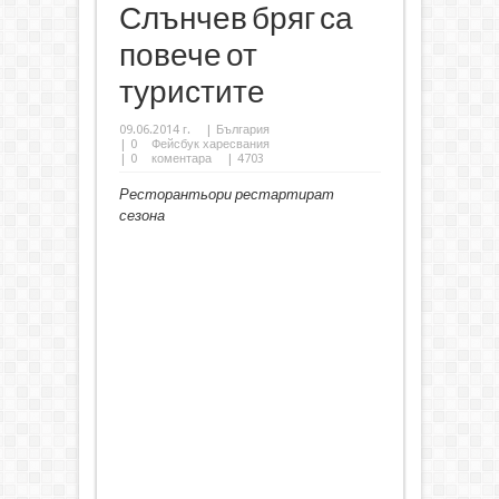
Слънчев бряг са
повече от
туристите
09.06.2014 г.
|
България
|
0
Фейсбук харесвания
|
0
коментара
| 4703
Ресторантьори рестартират
сезона