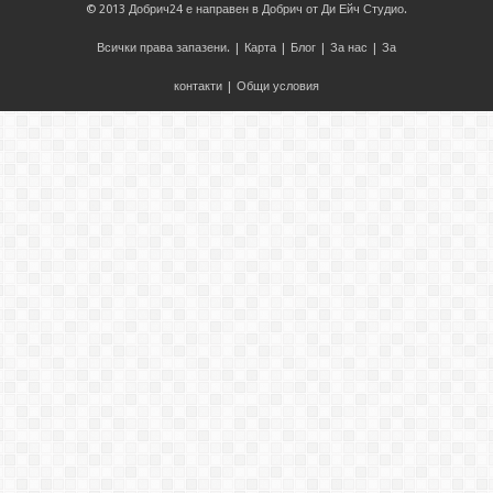
© 2013
Добрич24
е направен в
Добрич
от
Ди Ейч Студио
.
Всички права запазени. |
Карта
|
Блог
|
За нас
|
За
контакти
|
Общи условия