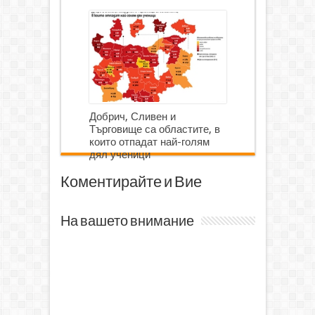
Добрич, Сливен и
Търговище са областите, в
които отпадат най-голям
дял ученици
Коментирайте и Вие
На вашето внимание