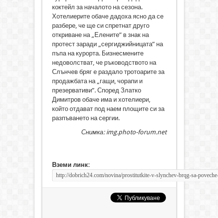
коктейл за началото на сезона.
Хотелиерите обаче дадоха ясно да се
разбере, че ще си спретнат друго
откриване на „Елените” в знак на
протест заради „сергиджийницата” на
пъпа на курорта. Бизнесмените
недоволстват, че ръководството на
Слънчев бряг е раздало тротоарите за
продажбата на „гащи, чорапи и
презервативи”. Според Златко
Димитров обаче има и хотелиери,
който отдават под наем площите си за
разпъването на сергии.
Снимка: img.photo-forum.net
Вземи линк: