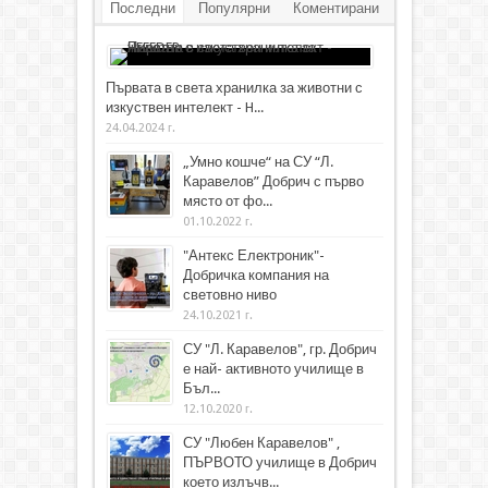
Последни
Популярни
Коментирани
Първата в света хранилка за животни с
изкуствен интелект - H...
24.04.2024 г.
„Умно кошче“ на СУ “Л.
Каравелов” Добрич с първо
място от фо...
01.10.2022 г.
"Антекс Електроник"-
Добричка компания на
световно ниво
24.10.2021 г.
СУ "Л. Каравелов", гр. Добрич
е най- активното училище в
Бъл...
12.10.2020 г.
СУ "Любен Каравелов" ,
ПЪРВОТО училище в Добрич
което излъчв...