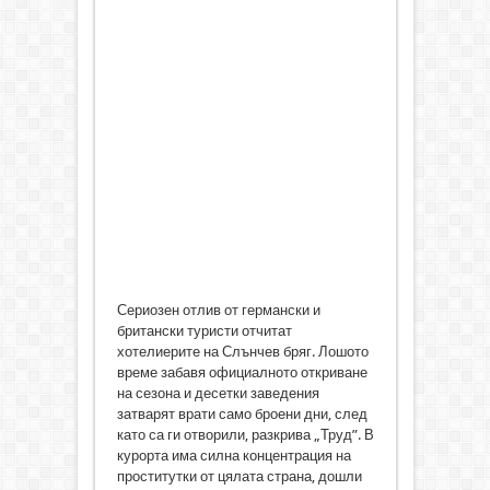
Сериозен отлив от германски и
британски туристи отчитат
хотелиерите на Слънчев бряг. Лошото
време забавя официалното откриване
на сезона и десетки заведения
затварят врати само броени дни, след
като са ги отворили, разкрива „Труд”. В
курорта има силна концентрация на
проститутки от цялата страна, дошли