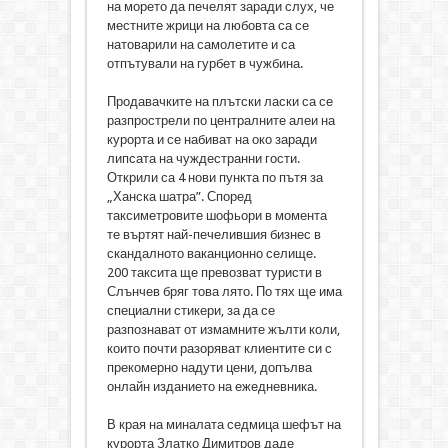
на морето да печелят заради слух, че
местните жрици на любовта са се
натоварили на самолетите и са
отпътували на гурбет в чужбина.
Продавачките на плътски ласки са се
разпрострели по централните алеи на
курорта и се набиват на око заради
липсата на чуждестранни гости.
Открили са 4 нови пункта по пътя за
„Ханска шатра”. Според
таксиметровите шофьори в момента
те въртят най-печелившия бизнес в
скандалното ваканционно селище.
200 таксита ще превозват туристи в
Слънчев бряг това лято. По тях ще има
специални стикери, за да се
разпознават от измамните жълти коли,
които почти разоряват клиентите си с
прекомерно надути цени, допълва
онлайн изданието на ежедневника.
В края на миналата седмица шефът на
курорта Златко Димитров даде