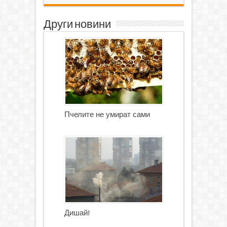
Други новини
Пчелите не умират сами
Дишай!