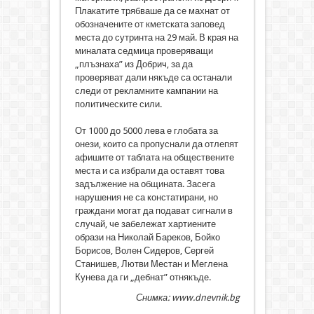
Плакатите трябваше да се махнат от
обозначените от кметската заповед
места до сутринта на 29 май. В края на
миналата седмица проверяващи
„плъзнаха” из Добрич, за да
проверяват дали някъде са останали
следи от рекламните кампании на
политическите сили.
От 1000 до 5000 лева е глобата за
онези, които са пропуснали да отлепят
афишите от таблата на обществените
места и са избрали да оставят това
задължение на общината. Засега
нарушения не са констатирани, но
граждани могат да подават сигнали в
случай, че забележат хартиените
образи на Николай Бареков, Бойко
Борисов, Волен Сидеров, Сергей
Станишев, Лютви Местан и Меглена
Кунева да ги „дебнат” отнякъде.
Снимка: www.dnevnik.bg