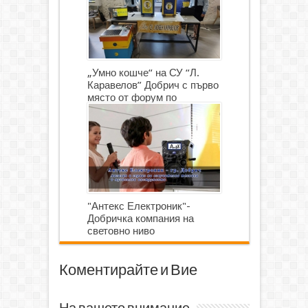
„Умно кошче“ на СУ “Л.
Каравелов” Добрич с първо
място от форум по
роботика
"Антекс Електроник"-
Добричка компания на
световно ниво
Коментирайте и Вие