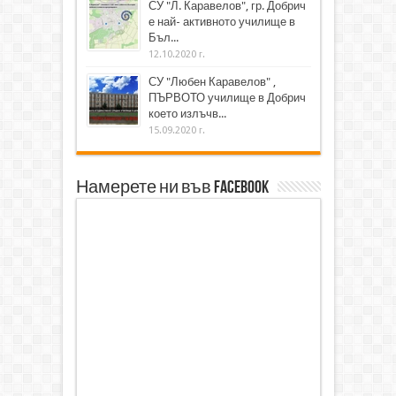
СУ "Л. Каравелов", гр. Добрич
е най- активното училище в
Бъл...
12.10.2020 г.
СУ "Любен Каравелов" ,
ПЪРВОТО училище в Добрич
което излъчв...
15.09.2020 г.
Намерете ни във Facebook