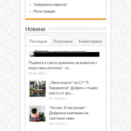
Забравена парола?
Регистрация
Новини
Последни
Популярни
Коментирани
Първата в света хранилка за животни с
изкуствен интелект - H...
24.04.2024 г.
„Умно кошче“ на СУ “Л.
Каравелов” Добрич с първо
място от фо...
01.10.2022 г.
"Антекс Електроник"-
Добричка компания на
световно ниво
24.10.2021 г.