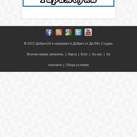
© 2013
Добрич24
е направен в
Добрич
от
Ди Ейч Студио
.
Всички права запазени. |
Карта
|
Блог
|
За нас
|
За
контакти
|
Общи условия