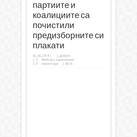
партиите и
коалициите са
почистили
предизборните си
плакати
02.06.2014 г.
|
Добрич
|
0
Фейсбук харесвания
|
0
коментара
| 4616