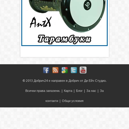
© 2013
Добрич24
е направен в
Добрич
от
Ди Ейч Студио
.
Всички права запазени. |
Карта
|
Блог
|
За нас
|
За
контакти
|
Общи условия