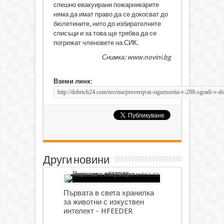
спешно евакуирани пожарникарите
няма да имат право да се докосват до
бюлетините, нито до избирателните
списъци и за това ще трябва да се
погрижат членовете на СИК.
Снимка: www.novini.bg
Вземи линк:
Други новини
Първата в света хранилка
за животни с изкуствен
интелект - HFEEDER