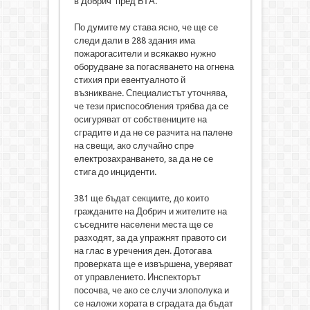
в Добрич пред БТА.
По думите му става ясно, че ще се
следи дали в 288 здания има
пожарогасители и всякакво нужно
оборудване за погасяването на огнена
стихия при евентуалното й
възникване. Специалистът уточнява,
че тези приспособления трябва да се
осигуряват от собствениците на
сградите и да не се разчита на палене
на свещи, ако случайно спре
електрозахранването, за да не се
стига до инциденти.
381 ще бъдат секциите, до които
гражданите на Добрич и жителите на
съседните населени места ще се
разходят, за да упражнят правото си
на глас в уречения ден. Дотогава
проверката ще е извършена, уверяват
от управлението. Инспекторът
посочва, че ако се случи злополука и
се наложи хората в сградата да бъдат