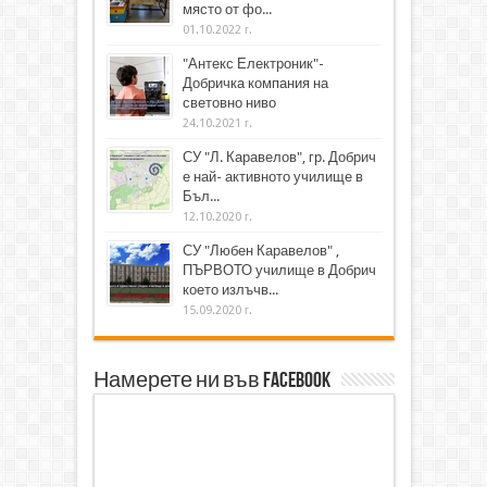
място от фо...
01.10.2022 г.
"Антекс Електроник"-
Добричка компания на
световно ниво
24.10.2021 г.
СУ "Л. Каравелов", гр. Добрич
е най- активното училище в
Бъл...
12.10.2020 г.
СУ "Любен Каравелов" ,
ПЪРВОТО училище в Добрич
което излъчв...
15.09.2020 г.
Намерете ни във Facebook