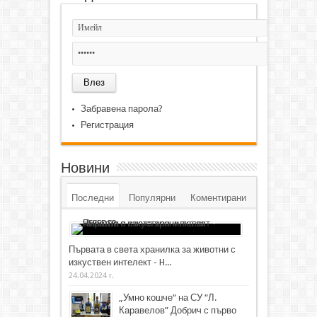
Забравена парола?
Регистрация
Новини
Последни
Популярни
Коментирани
Първата в света хранилка за животни с
изкуствен интелект - H...
24.04.2024 г.
„Умно кошче“ на СУ “Л.
Каравелов” Добрич с първо