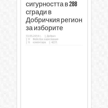
сигурността в 288
сгради в
Добричкия регион
за изборите
13.05.2014 г.
|
Добрич
|
0
Фейсбук харесвания
|
0
коментара
| 4231