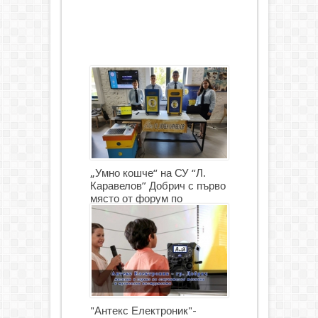
„Умно кошче“ на СУ “Л.
Каравелов” Добрич с първо
място от форум по
роботика
"Антекс Електроник"-