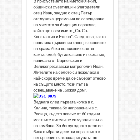
В присъствието на кметския екип,
общински съветници и благодетели
отец Иван, заедно с отец Петър
отслужиха церемония по освещаване
на мястото за бъдещия параклис,
който ще носи името „Св. Св.
Константин и Елена”. След това, както
повелява църковния канон, в основите
на храма бяха положени осветен
камък, елей, бутилка вино и послание,
написано от Варненския и
Великопреславски митрополит Йоан.
Жителите на селото си пожелаха в
най-скоро време да се съберат отново
на същото място, този път за
освещаване на „божия дом”.
Веднага след първата копка в с.
Калина, такава бе направена и в с.
Росица, където повече от 60 години
местните жители не са чували звъна
на камбана. За богоугодното дело се
бяха събрали десетки хора, които с
нетърпение очакваха ритуалът по