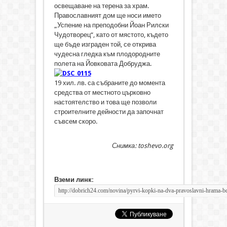
освещаване на терена за храм.
Православният дом ще носи името
„Успение на преподобни Йоан Рилски
Чудотворец“, като от мястото, където
ще бъде изграден той, се открива
чудесна гледка към плодородните
полета на Йовковата Добруджа.
19 хил. лв. са събраните до момента
средства от местното църковно
настоятелство и това ще позволи
строителните дейности да започнат
съвсем скоро.
Снимка: toshevo.org
Вземи линк: