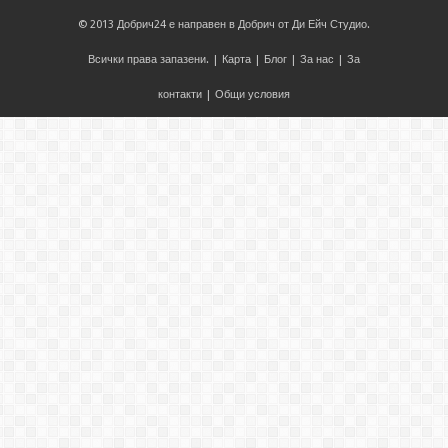
© 2013
Добрич24
е направен в
Добрич
от
Ди Ейч Студио
.
Всички права запазени. |
Карта
|
Блог
|
За нас
|
За
контакти
|
Общи условия