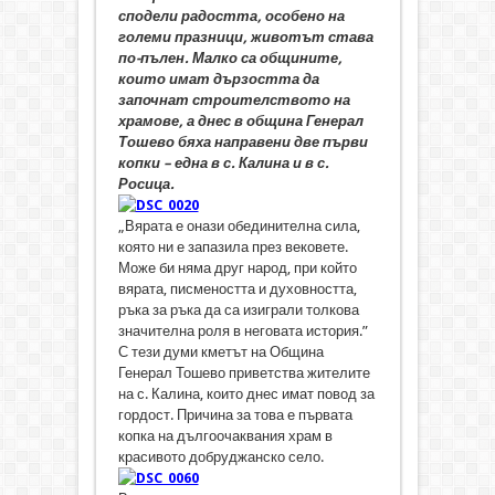
сподели радостта, особено на
големи празници, животът става
по-пълен. Малко са общините,
които имат дързостта да
започнат строителството на
храмове, а днес в община Генерал
Тошево бяха направени две първи
копки – една в с. Калина и в с.
Росица.
„Вярата е онази обединителна сила,
която ни е запазила през вековете.
Може би няма друг народ, при който
вярата, писмеността и духовността,
ръка за ръка да са изиграли толкова
значителна роля в неговата история.”
С тези думи кметът на Община
Генерал Тошево приветства жителите
на с. Калина, които днес имат повод за
гордост. Причина за това е първата
копка на дългоочаквания храм в
красивото добруджанско село.