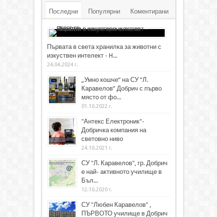
Последни
Популярни
Коментирани
Първата в света хранилка за животни с
изкуствен интелект - H...
24.04.2024 г.
„Умно кошче“ на СУ “Л.
Каравелов” Добрич с първо
място от фо...
01.10.2022 г.
"Антекс Електроник"-
Добричка компания на
световно ниво
24.10.2021 г.
СУ "Л. Каравелов", гр. Добрич
е най- активното училище в
Бъл...
12.10.2020 г.
СУ "Любен Каравелов" ,
ПЪРВОТО училище в Добрич