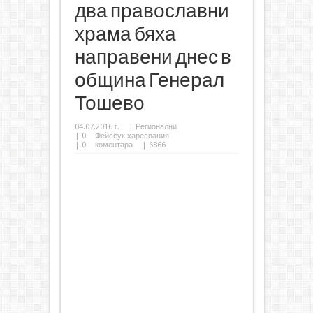
два православни
храма бяха
направени днес в
община Генерал
Тошево
04.07.2016 г.
|
Регионални
|
0
Фейсбук харесвания
|
0
коментара
| 6866