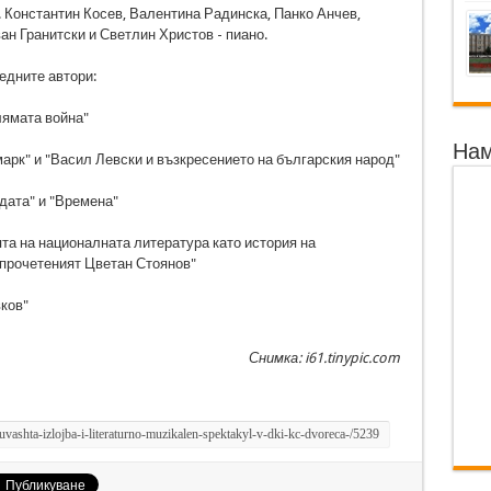
д. Константин Косев, Валентина Радинска, Панко Анчев,
н Гранитски и Светлин Христов - пиано.
едните автори:
лямата война"
Нам
марк" и "Васил Левски и възкресението на българския народ"
дата" и "Времена"
ята на националната литература като история на
епрочетеният Цветан Стоянов"
ков"
Снимка: i61.tinypic.com