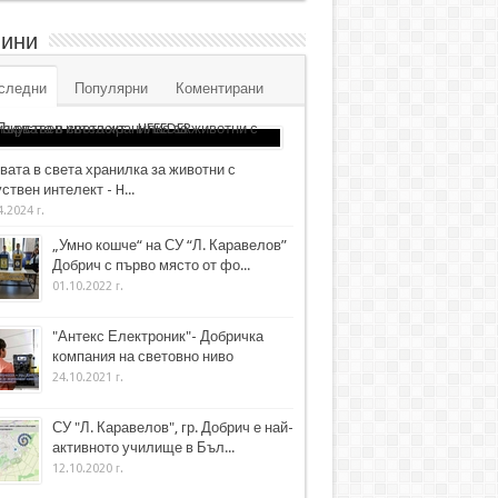
ини
следни
Популярни
Коментирани
вата в света хранилка за животни с
ствен интелект - H...
4.2024 г.
„Умно кошче“ на СУ “Л. Каравелов”
Добрич с първо място от фо...
01.10.2022 г.
"Антекс Електроник"- Добричка
компания на световно ниво
24.10.2021 г.
СУ "Л. Каравелов", гр. Добрич е най-
активното училище в Бъл...
12.10.2020 г.