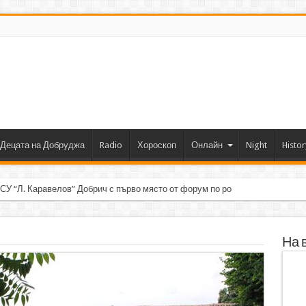
Децата на Добруджа
Radio
Хороскоп
Онлайн
Night
Histor
 СУ “Л. Каравелов” Добрич с първо място от форум по роботика
На 