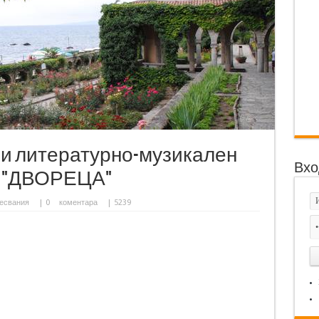
и литературно-музикален
Вхо
Ц "ДВОРЕЦА"
есвания
|
0
коментара
| 5239