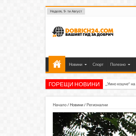
Неделя, 9- ти Август
Новини
Спорт
Полезно
ГОРЕЩИ НОВИНИ
„Умно кошче“ на
Начало
/
Новини
/
Регионални