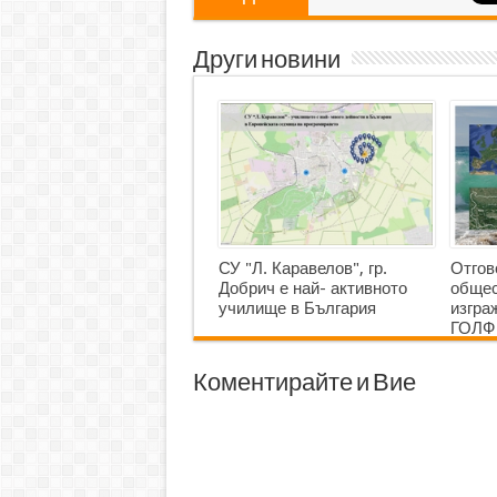
Други новини
СУ "Л. Каравелов", гр.
Отгов
Добрич е най- активното
общес
училище в България
изгр
ГОЛФ
Коментирайте и Вие