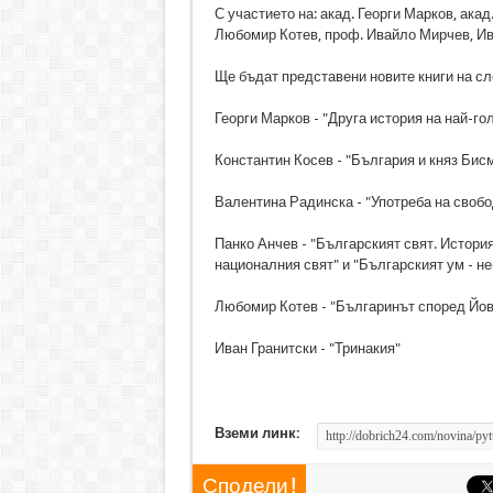
С участието на: акад. Георги Марков, ака
Любомир Котев, проф. Ивайло Мирчев, Ива
Ще бъдат представени новите книги на сл
Георги Марков - "Друга история на най-го
Константин Косев - "България и княз Бис
Валентина Радинска - "Употреба на свобо
Панко Анчев - "Българският свят. Истори
националния свят" и "Българският ум - н
Любомир Котев - "Българинът според Йов
Иван Гранитски - "Тринакия"
Вземи линк:
Сподели !