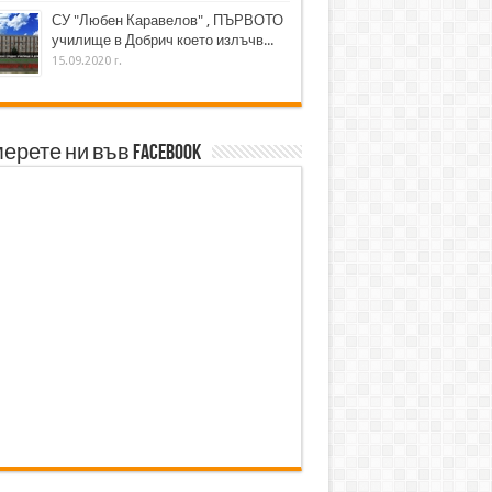
СУ "Любен Каравелов" , ПЪРВОТО
училище в Добрич което излъчв...
15.09.2020 г.
ерете ни във Facebook