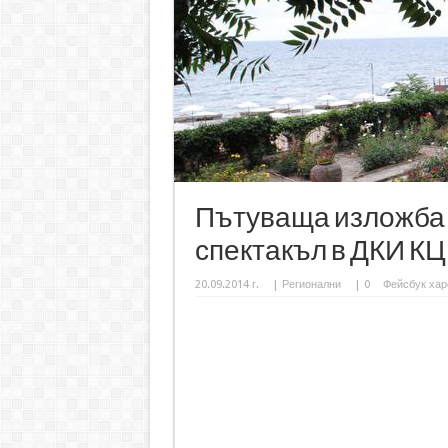
Пътуваща изложба 
спектакъл в ДКИ К
20.09.2014 г.
|
Регионални
|
0
Фейсбук хар