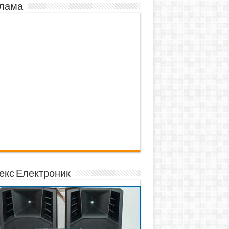
лама
екс Електроник