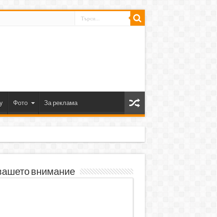
y
Фото
За реклама
вашето внимание