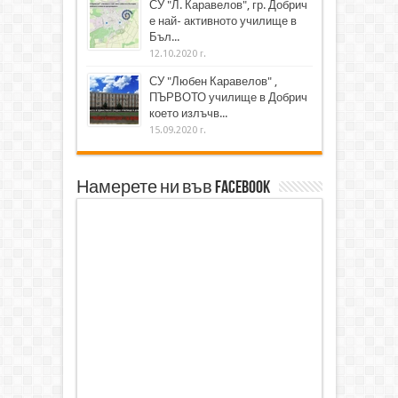
СУ "Л. Каравелов", гр. Добрич
е най- активното училище в
Бъл...
12.10.2020 г.
СУ "Любен Каравелов" ,
ПЪРВОТО училище в Добрич
което излъчв...
15.09.2020 г.
Намерете ни във Facebook