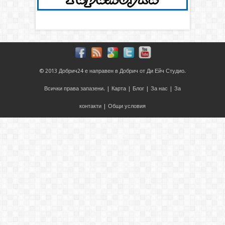
© 2013
Добрич24
е направен в
Добрич
от
Ди Ейч Студио
.
Всички права запазени. |
Карта
|
Блог
|
За нас
|
За
контакти
|
Общи условия