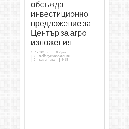
обсъжда
инвестиционно
предложение за
Център за агро
изложения
15.12.2015 г.
|
Добрич
|
0
Фейсбук харесвания
|
0
коментара
| 6463