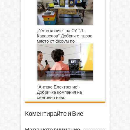
„Умно кошче“ на СУ “Л.
Каравелов” Добрич с първо
място от форум по
роботика
"Антекс Електроник"-
Добричка компания на
световно ниво
Коментирайте и Вие