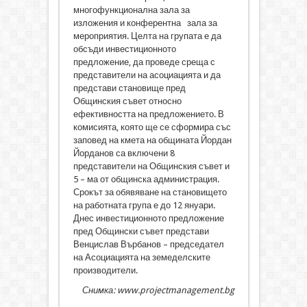
многофункционална зала за
изложения и конферентна зала за
мероприятия. Целта на групата е да
обсъди инвестиционното
предложение, да проведе среща с
представители на асоциацията и да
представи становище пред
Общинския съвет относно
ефективността на предложението. В
комисията, която ще се сформира със
заповед на кмета на общината Йордан
Йорданов са включени 8
представители на Общинския съвет и
5 – ма от общинска администрация.
Срокът за обявяване на становището
на работната група е до 12 януари.
Днес инвестиционното предложение
пред Общински съвет представи
Венцислав Върбанов – председател
на Асоциацията на земеделските
производители.
Снимка: www.projectmanagement.bg