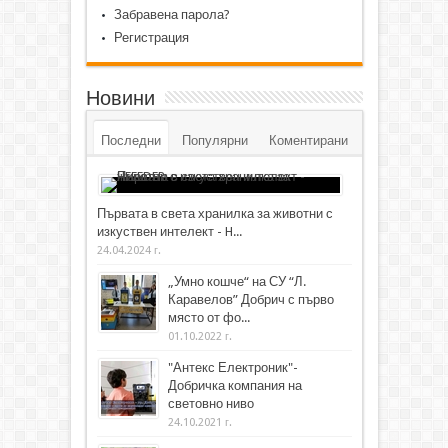
Забравена парола?
Регистрация
Новини
Последни
Популярни
Коментирани
Първата в света хранилка за животни с
изкуствен интелект - H...
24.04.2024 г.
„Умно кошче“ на СУ “Л.
Каравелов” Добрич с първо
място от фо...
01.10.2022 г.
"Антекс Електроник"-
Добричка компания на
световно ниво
24.10.2021 г.