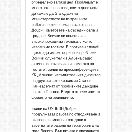
определено за тази цел. Проблемът е
много важен, но това, което днес мога
да кажа е да благодаря на
министерството на вътрешните
работи, противопожарната охрана в
Добрич, кметовете на съседни села и
градове. Всички ни помогнаха с
високопроходима техника, с която
извозихме гостите. В противен случай
щяхме да имаме сериозни проблеми.
Всички служители в Албена също
активно се включиха и помагаха на
гостите”, заяви на пресконференция в
КК „Албена” изпълнителният директор
на дружеството Красимир Станев.
Най-засегнат от проливните дъждове
е хотел Гергана. Водата отнесе част от
фоайето на рецепцията.
Екипи на ОУПБЗН Добрич
продължават работа по отводняване и
оказване помощ на граждани в
засегнатите райони на територията на
град Добрич. Във връзка с опазването