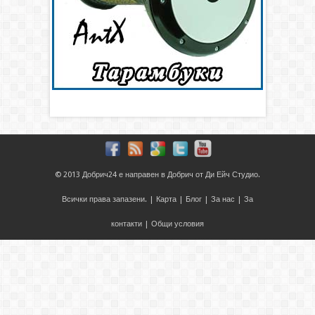
© 2013
Добрич24
е направен в
Добрич
от
Ди Ейч Студио
.
Всички права запазени. |
Карта
|
Блог
|
За нас
|
За
контакти
|
Общи условия