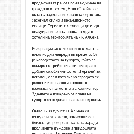
продължават работа по евакуиране на
граждани от хотел „Елица”, който се
оказа с подкопани основи след потопа,
засегнал силно и ваканционното
селище. Туристите желаещи да бъдат
евакуирани се настаняват в други
хотели на територията на к.к. Албена.
Резервации се отменят или отлагат с
няколко дни напред във времето. От
ръководството на курорта, който се
намира на трийсетина километра от
Добрич са обявили хотел „Гергана” за
негоден, след като вчера сградата се
разцепи и се наложи спешното
извеждане на гостите й с хеликоптер.
Зданието е извадено от плана на
курорта за отдаване на стаи под наем.
Общо 1200 туристи в Албена са
изведени от хотели, намиращи се в
близост до резерват Балтата заради
проливните дъждове и придошлата
вода от река Батовска. Гостите са