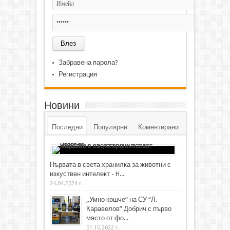
Забравена парола?
Регистрация
Новини
Последни
Популярни
Коментирани
Първата в света хранилка за животни с
изкуствен интелект - H...
24.04.2024 г.
„Умно кошче“ на СУ “Л.
Каравелов” Добрич с първо
място от фо...
01.10.2022 г.