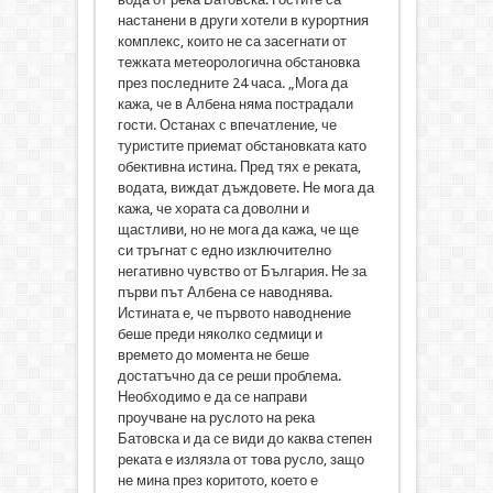
настанени в други хотели в курортния
комплекс, които не са засегнати от
тежката метеорологична обстановка
през последните 24 часа. „Мога да
кажа, че в Албена няма пострадали
гости. Останах с впечатление, че
туристите приемат обстановката като
обективна истина. Пред тях е реката,
водата, виждат дъждовете. Не мога да
кажа, че хората са доволни и
щастливи, но не мога да кажа, че ще
си тръгнат с едно изключително
негативно чувство от България. Не за
първи път Албена се наводнява.
Истината е, че първото наводнение
беше преди няколко седмици и
времето до момента не беше
достатъчно да се реши проблема.
Необходимо е да се направи
проучване на руслото на река
Батовска и да се види до каква степен
реката е излязла от това русло, защо
не мина през коритото, което е