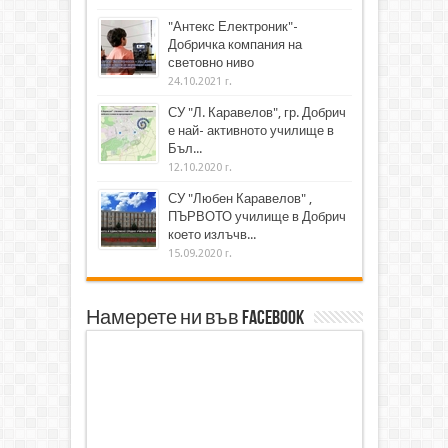
"Антекс Електроник"-
Добричка компания на
световно ниво
24.10.2021 г.
СУ "Л. Каравелов", гр. Добрич
е най- активното училище в
Бъл...
12.10.2020 г.
СУ "Любен Каравелов" ,
ПЪРВОТО училище в Добрич
което излъчв...
15.09.2020 г.
Намерете ни във Facebook