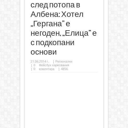
след потопа в
Албена: Хотел
„Гергана” е
негоден, „Елица” е
с подкопани
основи
21.06.2014 г.
|
Регионални
|
0
Фейсбук харесвания
|
0
коментара
| 4856