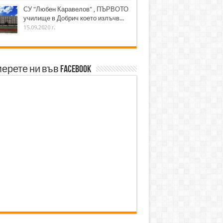
СУ "Любен Каравелов" , ПЪРВОТО
училище в Добрич което излъчв...
15.09.2020 г.
ерете ни във Facebook