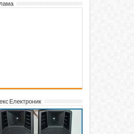
лама
екс Електроник