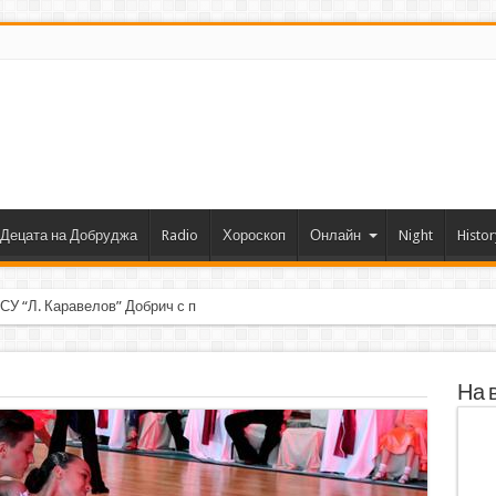
Децата на Добруджа
Radio
Хороскоп
Онлайн
Night
Histor
 СУ “Л. Каравелов” Добрич с първо място от форум по роботика
На 