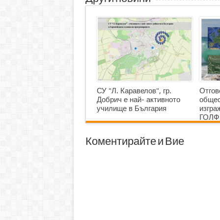
СУ "Л. Каравелов", гр.
Отгов
Добрич е най- активното
общес
училище в България
изгр
ГОЛФ
Коментирайте и Вие