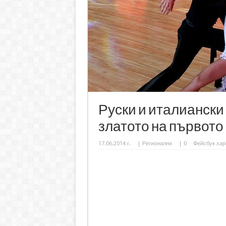
Руски и италиански
златото на първото из
17.06.2014 г.
|
Регионални
|
0
Фейсбук хар