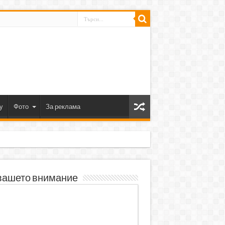
y
Фото
За реклама
вашето внимание