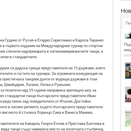
Нов
По
на Гудино от Русия и Егидио Сириглиано и Карола Теранео
Пър
и в първото издание на Международния турнир по спортни
изку
ндем спечели надпреварата в латиноамериканските танци, а
24.0
ички в стандартните.
одиум си дадоха среща представители на 15 държави, които
телите и гостите на турнира. За огромната конкуренция на
на пристигнаха танцови дуети от водещи държави в този
а, Швейцария, Латвия, Литва и Румъния.
състезатели над 35 години направиха зрелищно шоу за
pen стандартни танци българските представители Иван
осредствено зад победителите от Италия. Достойно
ите в латино ритмите, където българските представители
й-високото й стъпиха Лоренцо Сика и Ванеса Манева.
авителите на Каварна, Георги Енчев и Преслава Балчева в
 вида танци също намериха място на почетната стълбичка,