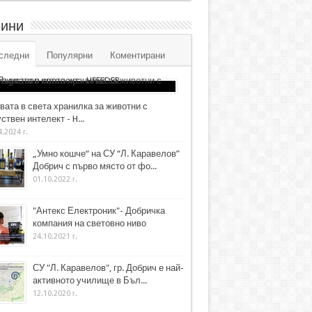
ини
следни
Популярни
Коментирани
вата в света хранилка за животни с
ствен интелект - H...
4.2024 г.
„Умно кошче“ на СУ “Л. Каравелов”
Добрич с първо място от фо...
01.10.2022 г.
"Антекс Електроник"- Добричка
компания на световно ниво
24.10.2021 г.
СУ "Л. Каравелов", гр. Добрич е най-
активното училище в Бъл...
12.10.2020 г.