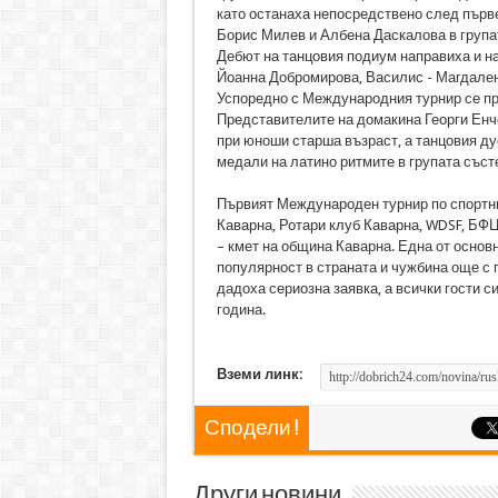
като останаха непосредствено след първе
Борис Милев и Албена Даскалова в групат
Дебют на танцовия подиум направиха и н
Йоанна Добромирова, Василис - Магдален
Успоредно с Международния турнир се про
Представителите на домакина Георги Енче
при юноши старша възраст, а танцовия д
медали на латино ритмите в групата състе
Първият Международен турнир по спортни 
Каварна, Ротари клуб Каварна, WDSF, БФ
– кмет на община Каварна. Една от основ
популярност в страната и чужбина още с 
дадоха сериозна заявка, а всички гости с
година.
Вземи линк:
Сподели !
Други новини