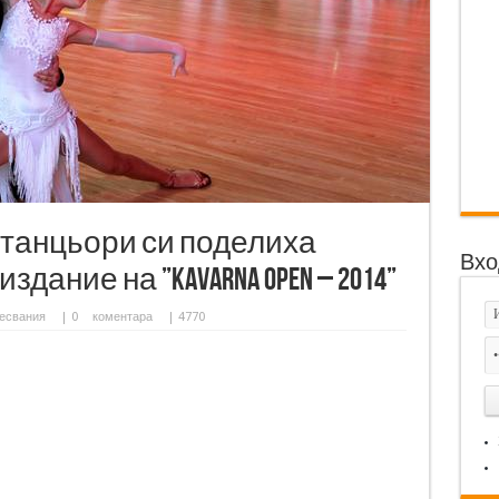
 танцьори си поделиха
Вхо
дание на ”Kavarna open – 2014”
есвания
|
0
коментара
| 4770