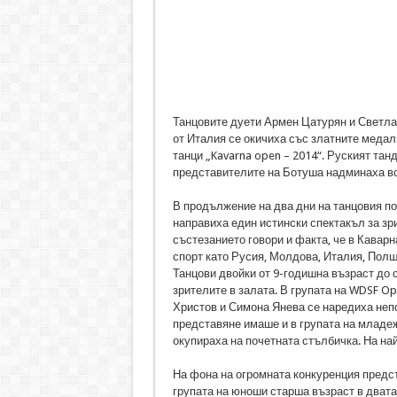
Танцовите дуети Армен Цатурян и Светла
от Италия се окичиха със златните медал
танци „Kavarna open – 2014“. Руският та
представителите на Ботуша надминаха вс
В продължение на два дни на танцовия п
направиха един истински спектакъл за зри
състезанието говори и факта, че в Кавар
спорт като Русия, Молдова, Италия, Полш
Танцови двойки от 9-годишна възраст до 
зрителите в залата. В групата на WDSF O
Христов и Симона Янева се наредиха неп
представяне имаше и в групата на младеж
окупираха на почетната стълбичка. На на
На фона на огромната конкуренция предст
групата на юноши старша възраст в двата