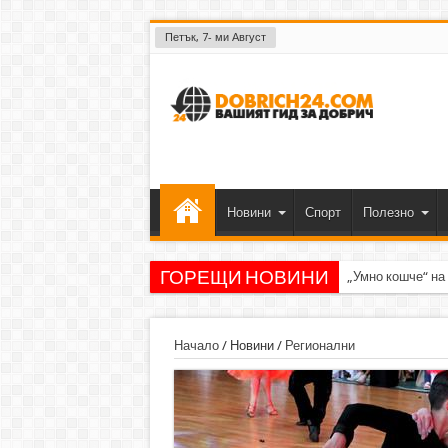
Петък, 7- ми Август
Новини
Спорт
Полезно
ГОРЕЩИ НОВИНИ
„Умно кошче“ на
Начало
/
Новини
/
Регионални