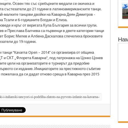
нците. Освен тях със сребърните медали се окичиха и
а състезатели до 21 години в латиноамериканските танци.
ай-малките танцови двойки на Каварна Деян Димитров -
а Тсали и 6-годишните Богдан и Елиза.
веде и кръг от веригата Купа България за всички групи.
в и Преслава Балчева са първенци в двете категории танци
ует Борис Милев и Албена Даскалова спечелиха бронзовите
Нам
затели до 19 години.
танци “Kavarna Open – 2014” се организира от община
ЦТ и СКТ „Флорета Каварна“, под патронажа на Цонко Цонев
ните цели на организаторите е турнирът да придобие
първото си издание. Инициаторите за престижното събитие
и пожелаха да си дадат отново среща в Каварна през 2015