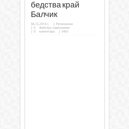
бедства край
Балчик
06.12.2014 г.
|
Регионални
|
0
Фейсбук харесвания
|
0
коментара
| 5465