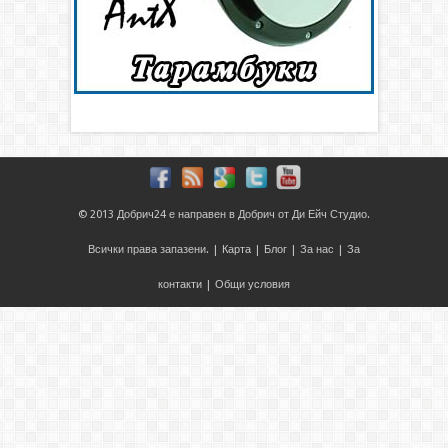
© 2013
Добрич24
е направен в
Добрич
от
Ди Ейч Студио
.
Всички права запазени. |
Карта
|
Блог
|
За нас
|
За
контакти
|
Общи условия