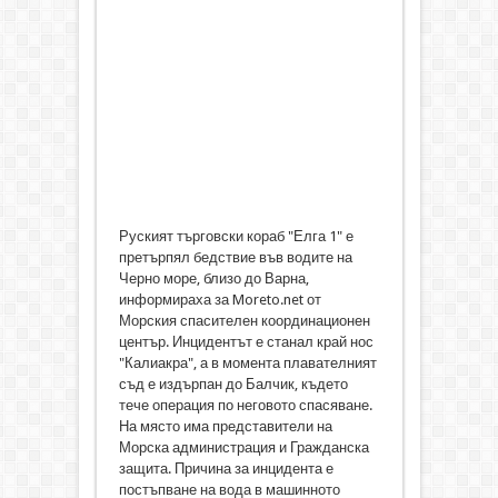
Руският търговски кораб "Елга 1" е
претърпял бедствие във водите на
Черно море, близо до Варна,
информираха за Moreto.net от
Морския спасителен координационен
център. Инцидентът е станал край нос
"Калиакра", а в момента плавателният
съд е издърпан до Балчик, където
тече операция по неговото спасяване.
На място има представители на
Морска администрация и Гражданска
защита. Причина за инцидента е
постъпване на вода в машинното