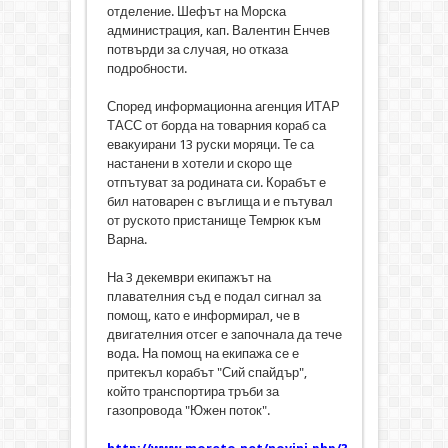
отделение. Шефът на Морска
администрация, кап. Валентин Енчев
потвърди за случая, но отказа
подробности.
Според информационна агенция ИТАР
ТАСС от борда на товарния кораб са
евакуирани 13 руски моряци. Те са
настанени в хотели и скоро ще
отпътуват за родината си. Корабът е
бил натоварен с въглища и е пътувал
от руското пристанище Темрюк към
Варна.
На 3 декември екипажът на
плавателния съд е подал сигнал за
помощ, като е информирал, че в
двигателния отсег е започнала да тече
вода. На помощ на екипажа се е
притекъл корабът "Сий спайдър",
който транспортира тръби за
газопровода "Южен поток".