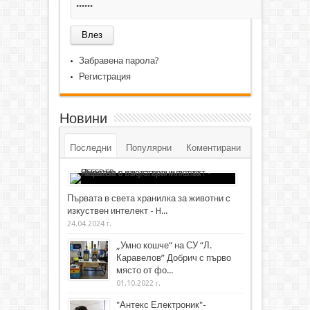
Забравена парола?
Регистрация
Новини
Последни
Популярни
Коментирани
Първата в света хранилка за животни с
изкуствен интелект - H...
24.04.2024 г.
„Умно кошче“ на СУ “Л.
Каравелов” Добрич с първо
място от фо...
01.10.2022 г.
"Антекс Електроник"-