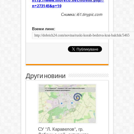
http://www.moreto.net/novini.php/?
n=273145&p=10
Снимка: i61.tinypic.com
Вземи линк:
Други новини
СУ "Л. Каравелов", гр.