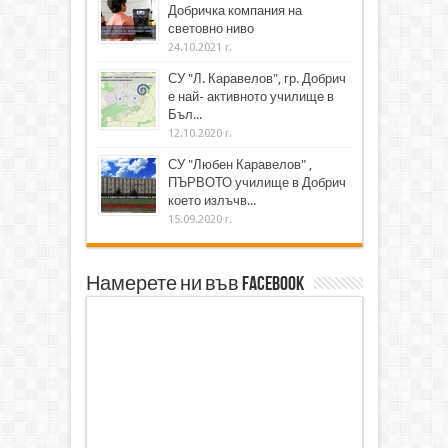
Добричка компания на
световно ниво
24.10.2021 г.
СУ "Л. Каравелов", гр. Добрич
е най- активното училище в
Бъл...
12.10.2020 г.
СУ "Любен Каравелов" ,
ПЪРВОТО училище в Добрич
което излъчв...
15.09.2020 г.
Намерете ни във Facebook