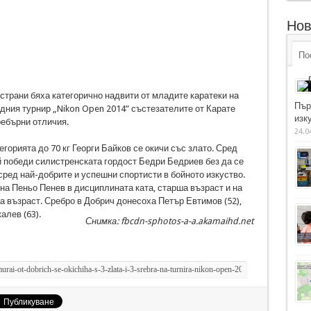
Нов
По
 страни бяха категорично надвити от младите каратеки на
Пър
дния турнир „Nikon Open 2014” състезателите от Карате
изку
ребърни отличия.
24.0
егорията до 70 кг Георги Байков се окичи със злато. Сред
 победи силистренската гордост Бедри Бедриев без да се
 сред най-добрите и успешни спортисти в бойното изкуство.
на Пеньо Пенев в дисциплината ката, старша възраст и на
 възраст. Сребро в Добрич донесоха Петър Евтимов (52),
алев (63).
Снимка: fbcdn-sphotos-a-a.akamaihd.net