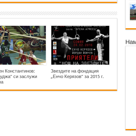
Нам
н Константинов:
Звездите на фондация
уджа“ си заслужи
„Енчо Керязов“ за 2015 г.
ла