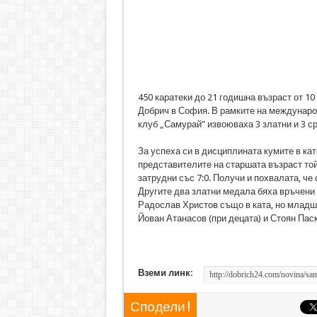
450 каратеки до 21 годишна възраст от 10
Добрич в София. В рамките на междунаро
клуб „Самурай” извоюваха 3 златни и 3 с
За успеха си в дисциплината кумите в кат
представителите на старшата възраст той
затрудни със 7:0. Получи и похвалата, че
Другите два златни медала бяха връчени 
Радослав Христов също в ката, но младша
Йован Атанасов (при децата) и Стоян Паск
Вземи линк:
Сподели !