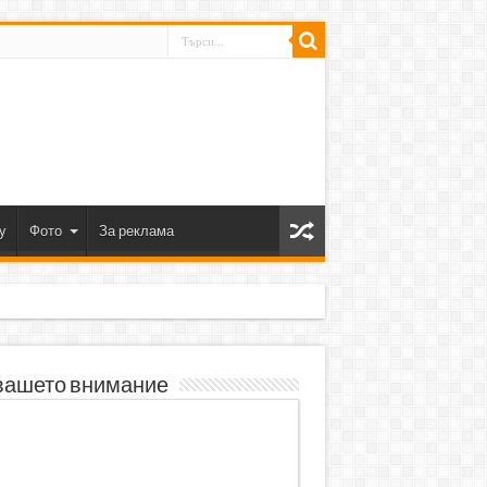
y
Фото
За реклама
вашето внимание