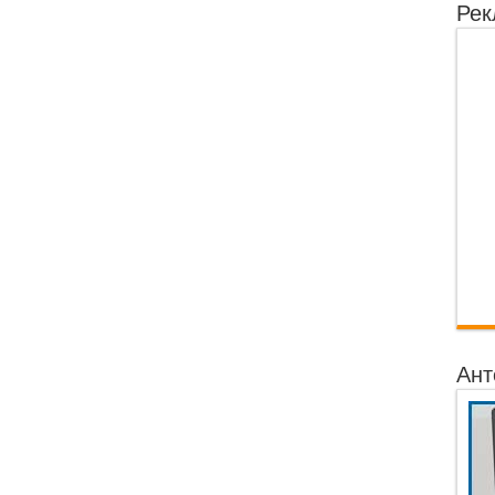
Рек
Ант