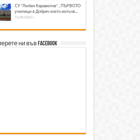
СУ "Любен Каравелов" , ПЪРВОТО
училище в Добрич което излъчв...
15.09.2020 г.
ерете ни във Facebook