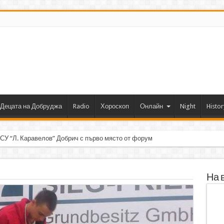
Децата на Добруджа
Radio
Хороскоп
Онлайн
Night
Histor
 СУ “Л. Каравелов” Добрич с първо място от форум по роботика
На 