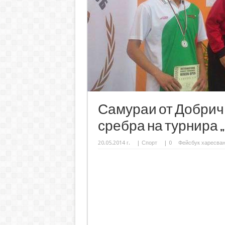
Самураи от Добрич с
сребра на турнира „Ni
20.05.2014 г.
|
Спорт
|
0
Фейсбук харесва