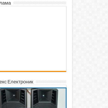
лама
екс Електроник