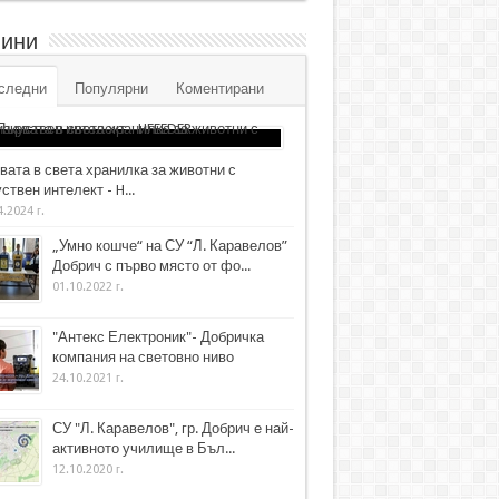
ини
следни
Популярни
Коментирани
вата в света хранилка за животни с
ствен интелект - H...
4.2024 г.
„Умно кошче“ на СУ “Л. Каравелов”
Добрич с първо място от фо...
01.10.2022 г.
"Антекс Електроник"- Добричка
компания на световно ниво
24.10.2021 г.
СУ "Л. Каравелов", гр. Добрич е най-
активното училище в Бъл...
12.10.2020 г.