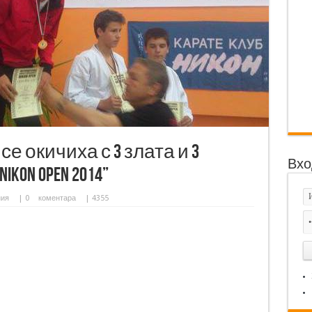
е окичиха с 3 злата и 3
Вхо
kon Open 2014”
ния
|
0
коментара
| 4355