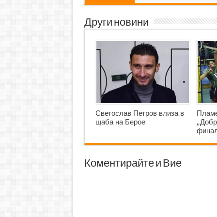
Други новини
Светослав Петров влиза в
Пламе
щаба на Берое
„Добр
фина
Коментирайте и Вие