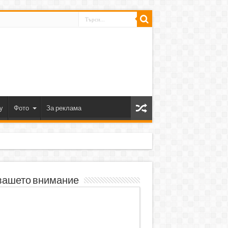
y
Фото
За реклама
вашето внимание