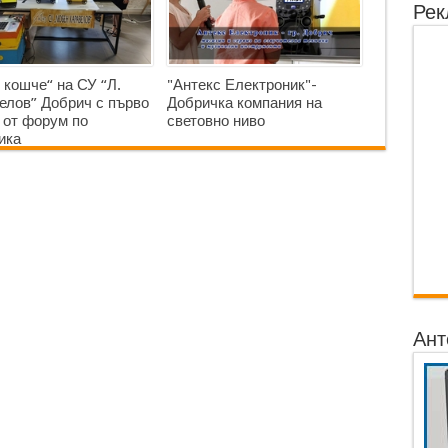
Рек
 кошче“ на СУ “Л.
"Антекс Електроник"-
елов” Добрич с първо
Добричка компания на
 от форум по
световно ниво
ика
Ант