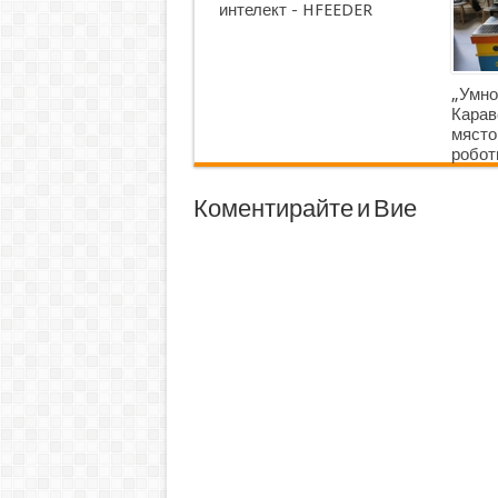
интелект - HFEEDER
„Умно
Карав
място
робот
Коментирайте и Вие