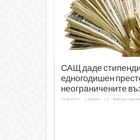
САЩ даде стипенди
едногодишен престо
неограничените в
19.06.2014 г.
|
Добрич
|
0
Фейсбук харесв