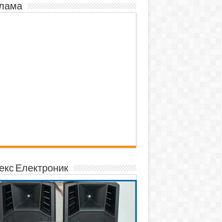
лама
екс Електроник