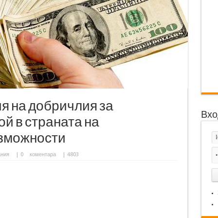
я на добричлия за
Вхо
й в страната на
ъзможности
ания
|
0
коментара
| 4803