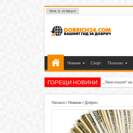
Четв, 6- ти Август
Новини
Спорт
Полезно
ГОРЕЩИ НОВИНИ
„Умно кошче“ на
Начало
/
Новини
/
Добрич