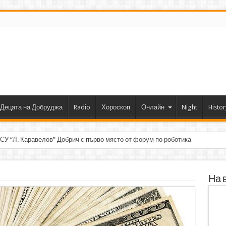
Децата на Добруджа
Radio
Хороскоп
Онлайн
Night
Histor
 СУ “Л. Каравелов” Добрич с първо място от форум по роботика
На 