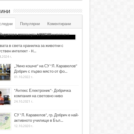
ини
следни
Популярни
Коментирани
вата в света хранилка за животни с
ствен интелект - H...
4.2024 г.
„Умно кошче“ на СУ “Л. Каравелов”
Добрич с първо място от фо...
01.10.2022 г.
"Антекс Електроник"- Добричка
компания на световно ниво
24.10.2021 г.
СУ "Л. Каравелов", гр. Добрич е най-
активното училище в Бъл...
12.10.2020 г.