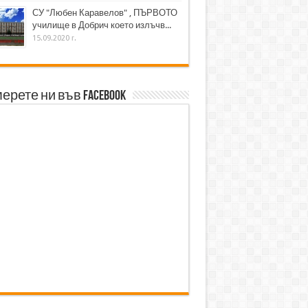
СУ "Любен Каравелов" , ПЪРВОТО
училище в Добрич което излъчв...
15.09.2020 г.
ерете ни във Facebook