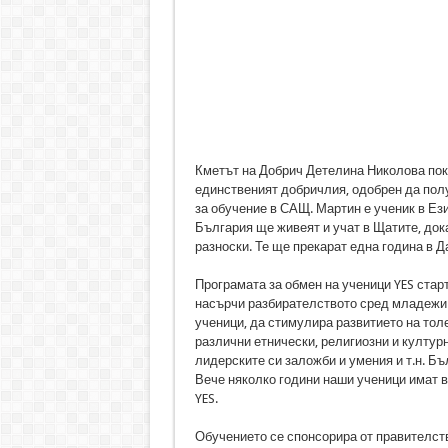
Кметът на Добрич Детелина Николова пок
единственият добричлия, одобрен да пол
за обучение в САЩ. Мартин е ученик в Ези
България ще живеят и учат в Щатите, док
разноски. Те ще прекарат една година в Д
Програмата за обмен на ученици YES старт
насърчи разбирателството сред младежи о
ученици, да стимулира развитието на тол
различни етнически, религиозни и култур
лидерските си заложби и умения и т.н. Бъ
Вече няколко години наши ученици имат 
YES.
Обучението се спонсорира от правителств