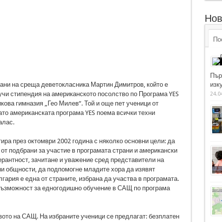
Нов
По
Пър
ани на среща деветокласника Мартин Димитров, който е
изку
учи стипендия на американското посолство по Програма YES
24.0
кова гимназия „Гео Милев“. Той и още пет ученици от
ато американската програма YES поема всички техни
алас.
ира през октомври 2002 година с няколко основни цели: да
т подбрани за участие в програмата страни и американски
ерантност, зачитане и уважение сред представители на
ни общности, да подпомогне младите хора да изявят
лгария е една от страните, избрана да участва в програмата.
възможност за едногодишно обучение в САЩ по програма
ото на САЩ. На избраните ученици се предлагат: безплатен