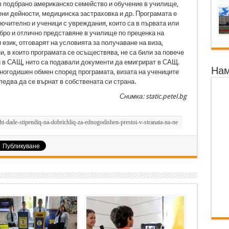
в подбрано американско семейство и обучение в училище,
ни дейности, медицинска застраховка и др. Програмата е
ючително и ученици с увреждания, които са в първата или
обро и отлично представяне в училище по преценка на
език, отговарят на условията за получаване на виза,
и, в които програмата се осъществява, не са били за повече
и в САЩ, нито са подавали документи да емигрират в САЩ.
Нам
дногодишен обмен според програмата, визата на учениците
едва да се върнат в собствената си страна.
Снимка: static.petel.bg