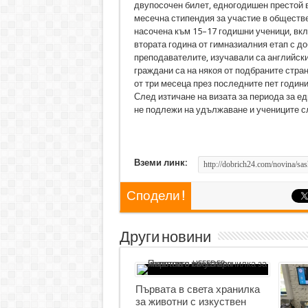
двупосочен билет, едногодишен престой 
месечна стипендия за участие в обществе
насочена към 15–17 годишни ученици, вкл
втората година от гимназиалния етап с д
преподавателите, изучавали са английски 
граждани са на някоя от подбраните стран
от три месеца през последните пет годин
След изтичане на визата за периода за е
не подлежи на удължаване и учениците сл
Вземи линк:
Сподели !
Други новини
Първата в света хранилка
за животни с изкуствен