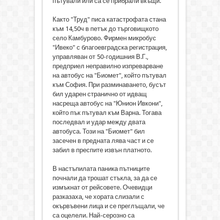
пътували или са се прибрали вкъщи.
Както "Труд" писа катастрофата стана
към 14,50ч в петък до търговищкото
село Камбурово. Фирмен микробус
"Ивеко" с благоевградска регистрация,
управляван от 50-годишния В.Г.,
предприел неправилно изпреварване
на автобус на "Биомет", който пътувал
към София. При разминаването, бусът
бил ударен странично от идващ
насреща автобус на "Юнион Ивкони",
който пък пътувал към Варна. Тогава
последвал и удар между двата
автобуса. Този на "Биомет" бил
засечен в предната лява част и се
забил в преспите извън платното.
В настъпилата паника пътниците
почнали да трошат стъкла, за да се
измъкнат от рейсовете. Очевидци
разказаха, че хората слизали с
окървъвени лица и се преглъщали, че
са оцелели. Най-серозно са