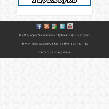
© 2013
Добрич24
е направен в
Добрич
от
Ди Ейч Студио
.
Всички права запазени. |
Карта
|
Блог
|
За нас
|
За
контакти
|
Общи условия