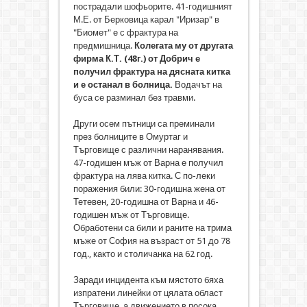
пострадали шофьорите. 41-годишният
М.Е. от Берковица карал "Иризар" в
"Биомет" е с фрактура на
предмишница.
Колегата му от другата
фирма К.Т. (48г.) от Добрич е
получил фрактура на дясната китка
и е останал в болница.
Водачът на
буса се разминал без травми.
Други осем пътници са преминали
през болниците в Омуртаг и
Търговище с различни наранявания.
47-годишен мъж от Варна е получил
фрактура на лява китка. С по-леки
поражения били: 30-годишна жена от
Тетевен, 20-годишна от Варна и 46-
годишен мъж от Търговище.
Обработени са били и раните на трима
мъже от София на възраст от 51 до 78
год., както и столичанка на 62 год.
Заради инцидента към мястото бяха
изпратени линейки от цялата област
Търговище, а движението в посока