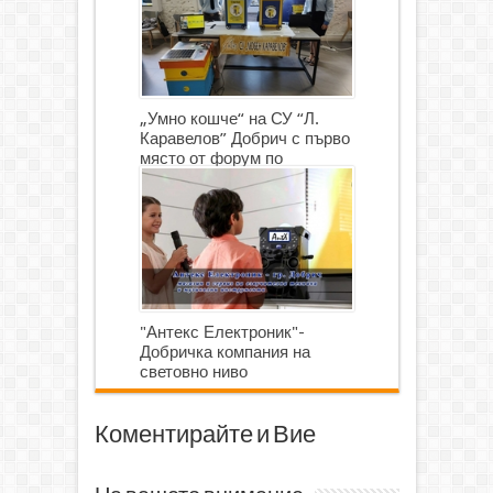
„Умно кошче“ на СУ “Л.
Каравелов” Добрич с първо
място от форум по
роботика
"Антекс Електроник"-
Добричка компания на
световно ниво
Коментирайте и Вие