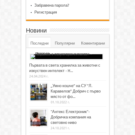
Забравена парола?
Регистрация
Новини
Последни
Популярни
Коментирани
Първата в света хранилка за животни с
изкуствен интелект - H...
24.04.2024 г.
„Умно кошче“ на СУ “Л.
Каравелов” Добрич с първо
място от фо...
01.10.2022 г.
"Антекс Електроник"-
Добричка компания на
световно ниво
24.10.2021 г.