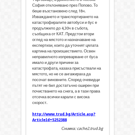
София отклонявано през Попово. То
беше възстановено след 18ч.
Изваждането и транспортирането на
катастрофиралите автобуси и бус е
продължило до 4,30ч в събота,
съобщиха от КАТ. Предстои втори
оглед на мястото и назначаване на
експертизи, които да уточнят цялата
картина на произшествието. Освен
неправилното изпреварване от буса
имало и други причини за
катастрофата, казаха присъствали на
мястото, но не се ангажираха да
посочат виновните. Според очевидци
пътят не бил достатъчно оширен при
почистването на снега, а в тази права
отсечка всички карали с висока
скорост.
http://www.trud.bg/Article.asp?
ArticleId=5252388
Снимка: cache2.trud.bg