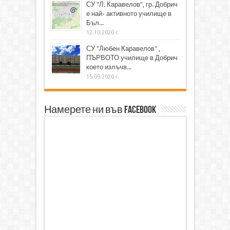
СУ "Л. Каравелов", гр. Добрич
е най- активното училище в
Бъл...
12.10.2020 г.
СУ "Любен Каравелов" ,
ПЪРВОТО училище в Добрич
което излъчв...
15.09.2020 г.
Намерете ни във Facebook