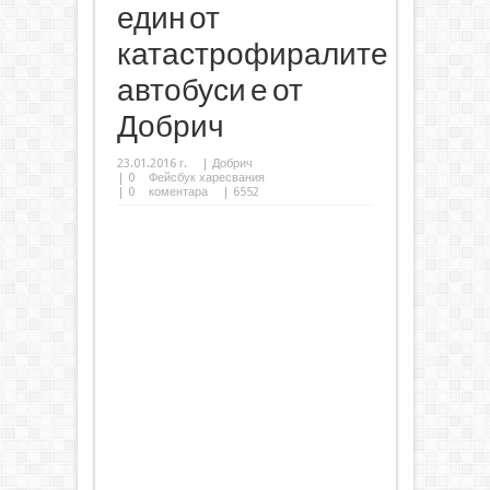
един от
катастрофиралите
автобуси е от
Добрич
23.01.2016 г.
|
Добрич
|
0
Фейсбук харесвания
|
0
коментара
| 6552