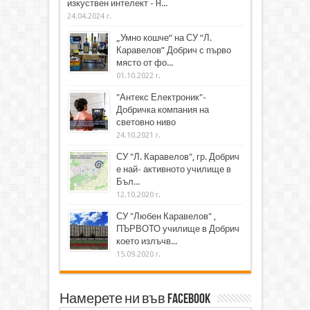
изкуствен интелект - H...
24.04.2024 г.
„Умно кошче“ на СУ “Л.
Каравелов” Добрич с първо
място от фо...
01.10.2022 г.
"Антекс Електроник"-
Добричка компания на
световно ниво
24.10.2021 г.
СУ "Л. Каравелов", гр. Добрич
е най- активното училище в
Бъл...
12.10.2020 г.
СУ "Любен Каравелов" ,
ПЪРВОТО училище в Добрич
което излъчв...
15.09.2020 г.
Намерете ни във Facebook