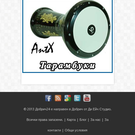
© 2013
Добрич24
е направен в
Добрич
от
Ди Ейч Студио
.
Всички права запазени. |
Карта
|
Блог
|
За нас
|
За
контакти
|
Общи условия