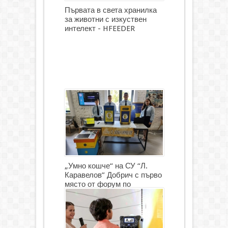
Първата в света хранилка
за животни с изкуствен
интелект - HFEEDER
„Умно кошче“ на СУ “Л.
Каравелов” Добрич с първо
място от форум по
роботика