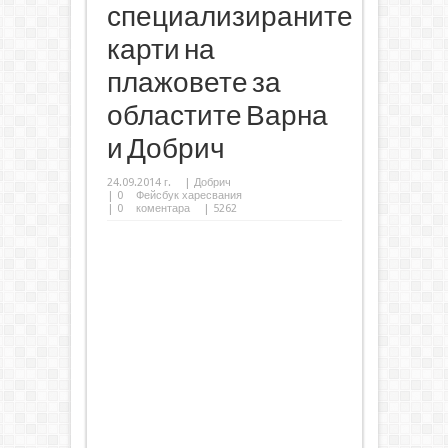
специализираните
карти на
плажовете за
областите Варна
и Добрич
24.09.2014 г.
|
Добрич
|
0
Фейсбук харесвания
|
0
коментара
| 5262