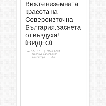
Вижте неземната
красота на
Североизточна
България, заснета
от въздуха!
(ВИДЕО)
17.07.2014 г.
|
Регионални
|
0
Фейсбук харесвания
|
0
коментара
| 5149