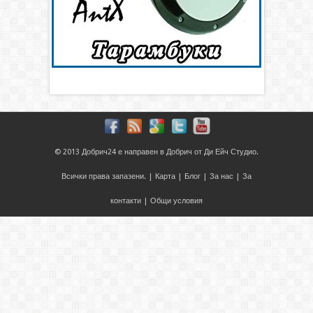
© 2013
Добрич24
е направен в
Добрич
от
Ди Ейч Студио
.
Всички права запазени. |
Карта
|
Блог
|
За нас
|
За
контакти
|
Общи условия