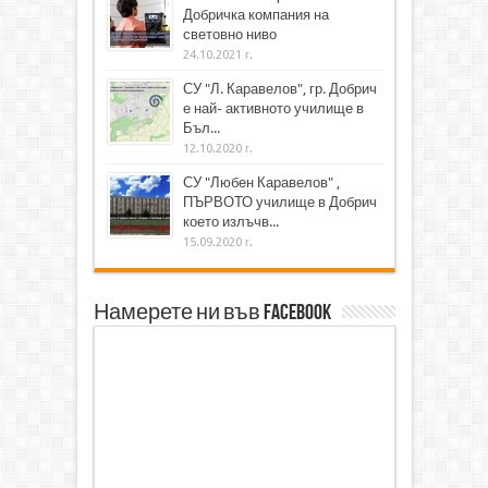
Добричка компания на
световно ниво
24.10.2021 г.
СУ "Л. Каравелов", гр. Добрич
е най- активното училище в
Бъл...
12.10.2020 г.
СУ "Любен Каравелов" ,
ПЪРВОТО училище в Добрич
което излъчв...
15.09.2020 г.
Намерете ни във Facebook