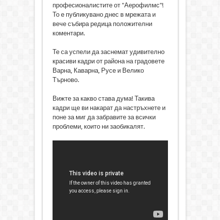
професионалистите от "Аерофилмс"!
То е публикувано днес в мрежата и
вече събира редица положителни
коментари.
Те са успели да заснемат удивително
красиви кадри от района на градовете
Варна, Каварна, Русе и Велико
Търново.
Вижте за какво става дума! Такива
кадри ще ви накарат да настръхнете и
поне за миг да забравите за всички
проблеми, които ни заобикалят.