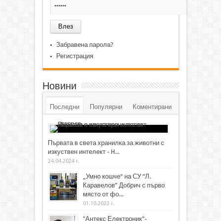
Забравена парола?
Регистрация
Новини
Последни
Популярни
Коментирани
Първата в света хранилка за животни с
изкуствен интелект - H...
24.04.2024 г.
„Умно кошче“ на СУ “Л.
Каравелов” Добрич с първо
място от фо...
01.10.2022 г.
"Антекс Електроник"-