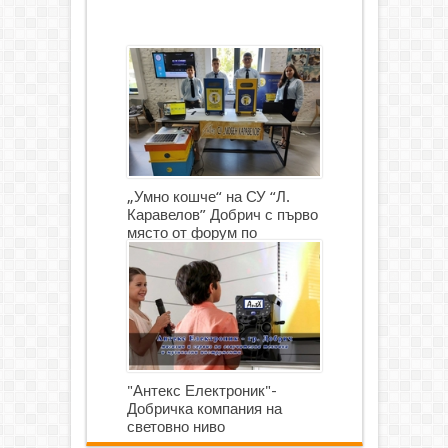
„Умно кошче“ на СУ “Л.
Каравелов” Добрич с първо
място от форум по
роботика
"Антекс Електроник"-
Добричка компания на
световно ниво