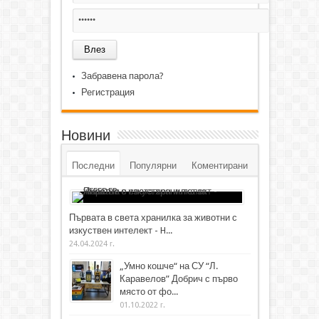
Забравена парола?
Регистрация
Новини
Последни
Популярни
Коментирани
Първата в света хранилка за животни с
изкуствен интелект - H...
24.04.2024 г.
„Умно кошче“ на СУ “Л.
Каравелов” Добрич с първо
място от фо...
01.10.2022 г.