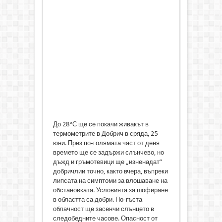
До 28°С ще се покачи живакът в
термометрите в Добрич в сряда, 25
юни. През по-голямата част от деня
времето ще се задържи слънчево, но
дъжд и гръмотевици ще „изненадат”
добричлии точно, както вчера, въпреки
липсата на симптоми за влошаване на
обстановката. Условията за шофиране
в областта са добри. По-гъста
облачност ще засенчи слънцето в
следобедните часове. Опасност от