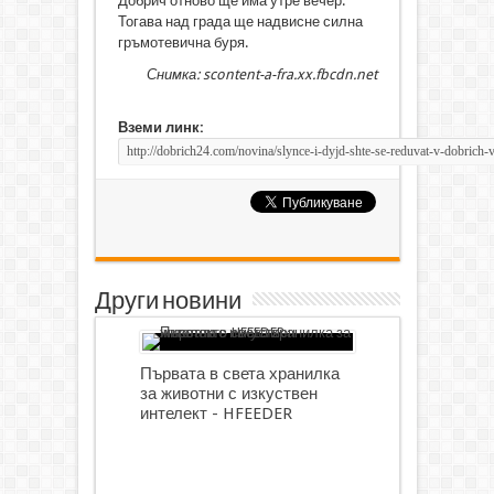
Добрич отново ще има утре вечер.
Тогава над града ще надвисне силна
гръмотевична буря.
Снимка: scontent-a-fra.xx.fbcdn.net
Вземи линк:
Други новини
Първата в света хранилка
за животни с изкуствен
интелект - HFEEDER