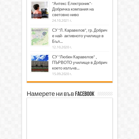
"Антекс Електроник"-
Добричка компания на
световно ниво
24.10.2021 г.
СУ "Л. Каравелов", гр. Добрич
е най- активното училище в
Бъл...
12.10.2020 г.
СУ "Любен Каравелов" ,
ПЪРВОТО училище в Добрич
което излъчв...
15.09.2020 г.
Намерете ни във Facebook