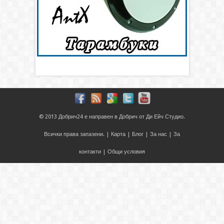
© 2013
Добрич24
е направен в
Добрич
от
Ди Ейч Студио
.
Всички права запазени. |
Карта
|
Блог
|
За нас
|
За
контакти
|
Общи условия