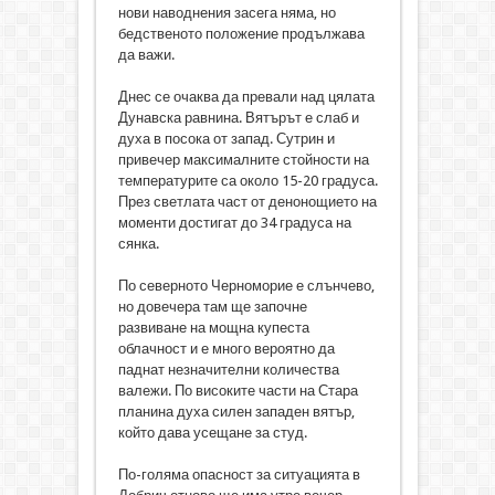
нови наводнения засега няма, но
бедственото положение продължава
да важи.
Днес се очаква да превали над цялата
Дунавска равнина. Вятърът е слаб и
духа в посока от запад. Сутрин и
привечер максималните стойности на
температурите са около 15-20 градуса.
През светлата част от денонощието на
моменти достигат до 34 градуса на
сянка.
По северното Черноморие е слънчево,
но довечера там ще започне
развиване на мощна купеста
облачност и е много вероятно да
паднат незначителни количества
валежи. По високите части на Стара
планина духа силен западен вятър,
който дава усещане за студ.
По-голяма опасност за ситуацията в