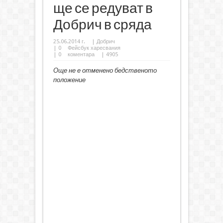
ще се редуват в
Добрич в сряда
25.06.2014 г.
|
Добрич
|
0
Фейсбук харесвания
|
0
коментара
| 4905
Още не е отменено бедственото
положение