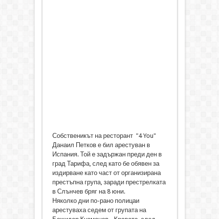
Собственикът на ресторант "4 You"
Данаил Петков е бил арестуван в
Испания. Той е задържан преди ден в
град Тарифа, след като бе обявен за
издирване като част от организирана
престъпна група, заради престрелката
в Слънчев бряг на 8 юни.
Няколко дни по-рано полицаи
арестуваха седем от групата на