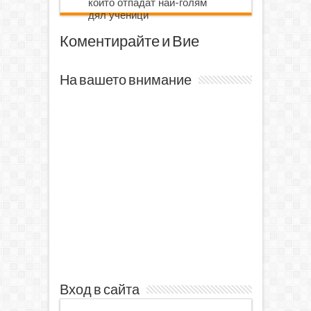
които отпадат най-голям
дял ученици
Коментирайте и Вие
На вашето внимание
Вход в сайта