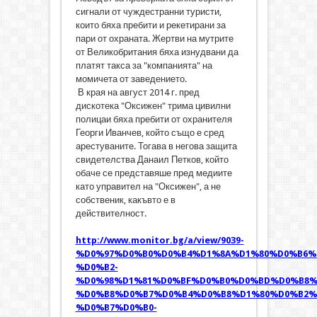
сигнали от чуждестранни туристи,
които бяха пребити и рекетирани за
пари от охраната. Жертви на мутрите
от Великобритания бяха изнудвани да
платят такса за "компанията" на
момичета от заведението.
В края на август 2014 г. пред
дискотека "Оксижен" трима цивилни
полицаи бяха пребити от охранителя
Георги Иванчев, който също е сред
арестуваните. Тогава в негова защита
свидетелства Данаил Петков, който
обаче се представяше пред медиите
като управител на "Оксижен", а не
собственик, какъвто е в
действителност.
http://www.monitor.bg/a/view/9039-
%D0%97%D0%B0%D0%B4%D1%8A%D1%80%D0%B6%
%D0%B2-
%D0%98%D1%81%D0%BF%D0%B0%D0%BD%D0%B8%
%D0%B8%D0%B7%D0%B4%D0%B8%D1%80%D0%B2%
%D0%B7%D0%B0-