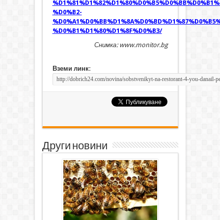
%D1%81%D1%82%D1%80%D0%B5%D0%BB%D0%B1%
%D0%B2-
%D0%A1%D0%BB%D1%8A%D0%BD%D1%87%D0%B5%
%D0%B1%D1%80%D1%8F%D0%B3/
Снимка: www.monitor.bg
Вземи линк:
Други новини