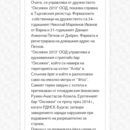
Очите, се управлява от дружеството
"Оксижен 2013" ООД, показва справка
в Търговския регистър. Формалните
собственици на дружеството са 34-
годишният Николай Мариянов Иванов
от Варна и 31-годишният Данаил
Анжелов Петков от Добрич. Фирмата е
регистрирана на домашния адрес на
Петков.
"Оксижен 2013" ООД управлява и
едноименния стриптийз бар
"Оксижен", който се намира на
територията на хотел "Алба" в
Слънчев бряг и който е разположен
само на няколко метра от "4You".
Самият терен заедно с хотела е
притежаван от пловдивския бизнесмен
Румен Анастасов-Козела. Еротичният
бар "Оксижен" се прочу през 2014 г.,
когато РДНСК-Бургас затвори
заведението заради нарушения при
издаването на разрешително за
строеж.
Поводът за проверката бяха серия от