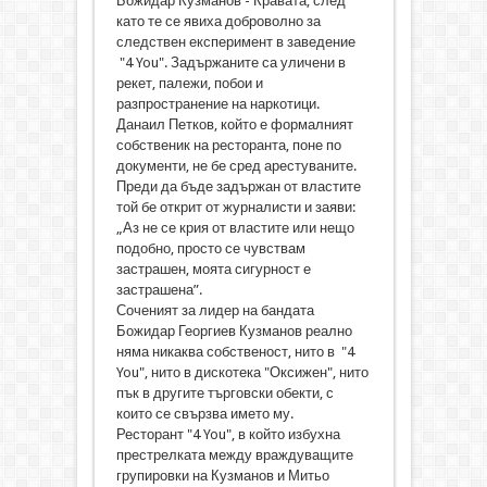
Божидар Кузманов - Кравата, след
като те се явиха доброволно за
следствен експеримент в заведение
"4 You". Задържаните са уличени в
рекет, палежи, побои и
разпространение на наркотици.
Данаил Петков, който е формалният
собственик на ресторанта, поне по
документи, не бе сред арестуваните.
Преди да бъде задържан от властите
той бе открит от журналисти и заяви:
„Аз не се крия от властите или нещо
подобно, просто се чувствам
застрашен, моята сигурност е
застрашена”.
Соченият за лидер на бандата
Божидар Георгиев Кузманов реално
няма никаква собственост, нито в "4
You", нито в дискотека "Оксижен", нито
пък в другите търговски обекти, с
които се свързва името му.
Ресторант "4 You", в който избухна
престрелката между враждуващите
групировки на Кузманов и Митьо