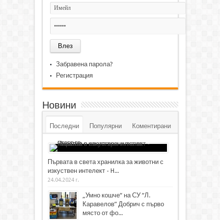
Забравена парола?
Регистрация
Новини
Последни
Популярни
Коментирани
Първата в света хранилка за животни с
изкуствен интелект - H...
24.04.2024 г.
„Умно кошче“ на СУ “Л.
Каравелов” Добрич с първо
място от фо...