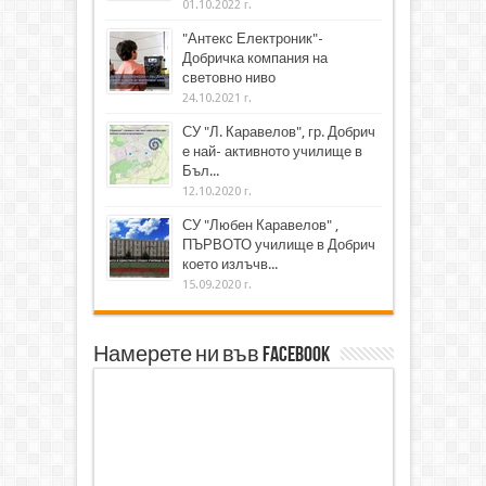
01.10.2022 г.
"Антекс Електроник"-
Добричка компания на
световно ниво
24.10.2021 г.
СУ "Л. Каравелов", гр. Добрич
е най- активното училище в
Бъл...
12.10.2020 г.
СУ "Любен Каравелов" ,
ПЪРВОТО училище в Добрич
което излъчв...
15.09.2020 г.
Намерете ни във Facebook