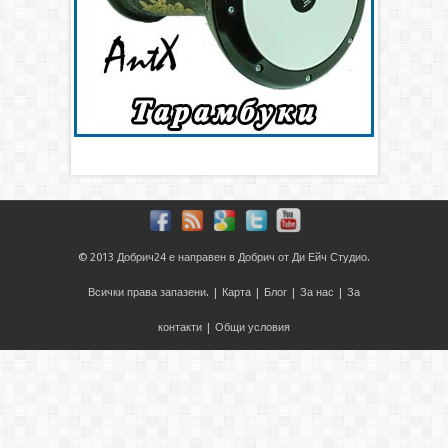
© 2013
Добрич24
е направен в
Добрич
от
Ди Ейч Студио
.
Всички права запазени. |
Карта
|
Блог
|
За нас
|
За
контакти
|
Общи условия