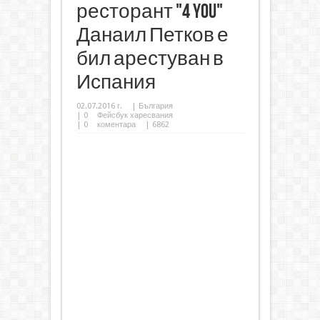
ресторант "4 You"
Данаил Петков е
бил арестуван в
Испания
02.07.2016 г.
|
България
|
0
Фейсбук харесвания
|
0
коментара
| 6862