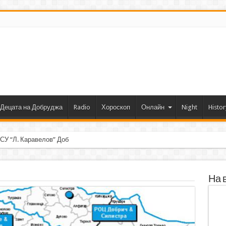
Децата на Добруджа
Radio
Хороскоп
Онлайн
Night
Histor
 СУ “Л. Каравелов” Добрич с първо място от форум по р
На 