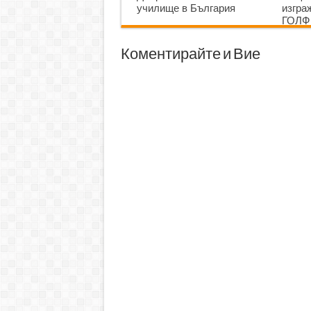
училище в България
изгр
ГОЛФ
Коментирайте и Вие