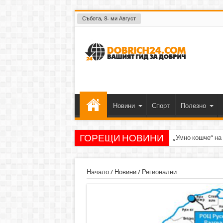
Събота, 8- ми Август
Новини
Спорт
Полезно
ГОРЕЩИ НОВИНИ
„Умно кошче“ на
Начало
/
Новини
/
Регионални