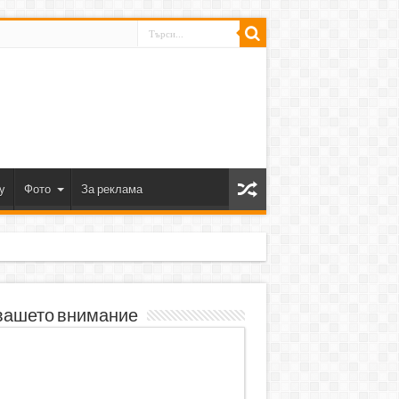
y
Фото
За реклама
вашето внимание