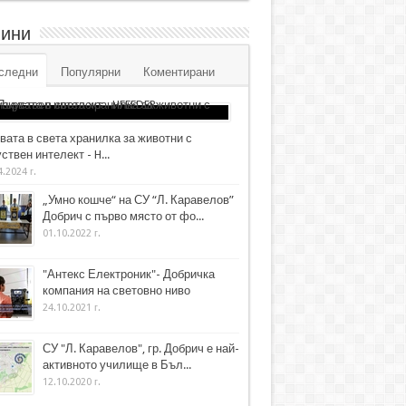
ини
следни
Популярни
Коментирани
вата в света хранилка за животни с
ствен интелект - H...
4.2024 г.
„Умно кошче“ на СУ “Л. Каравелов”
Добрич с първо място от фо...
01.10.2022 г.
"Антекс Електроник"- Добричка
компания на световно ниво
24.10.2021 г.
СУ "Л. Каравелов", гр. Добрич е най-
активното училище в Бъл...
12.10.2020 г.