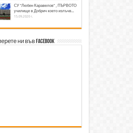
СУ "Любен Каравелов" , ПЪРВОТО
училище в Добрич което излъчв...
15.09.2020 г.
ерете ни във Facebook