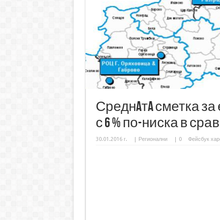
Среднaтa сметка за
с 6 % по-ниска в ср
30.01.2016 г.
|
Регионални
|
0
Фейсбук хар