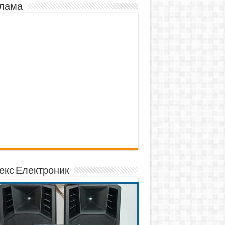
лама
екс Електроник