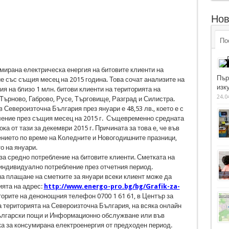
Нов
По
мирана електрическа енергия на битовите клиенти на
Пър
 със същия месец на 2015 година. Това сочат анализите на
изку
я на близо 1 млн. битови клиенти на територията на
24.0
Търново, Габрово, Русе, Търговище, Разград и Силистра.
Североизточна България през януари е 48,53 лв., което е с
ление през същия месец на 2015 г. Същевременно средната
ока от тази за декември 2015 г. Причината за това е, че във
ението по време на Коледните и Новогодишните празници,
о на януари.
за средно потребление на битовите клиенти. Сметката на
 индивидуално потребление през отчетния период.
а плащане на сметките за януари всеки клиент може да
ията на адрес:
http://www.energo-pro.bg/bg/Grafik-za-
аторите на денонощния телефон 0700 1 61 61, в Център за
 територията на Североизточна България, на всяка онлайн
ългарски пощи и Информационно обслужване или във
ка за консумирана електроенергия от предходен период.