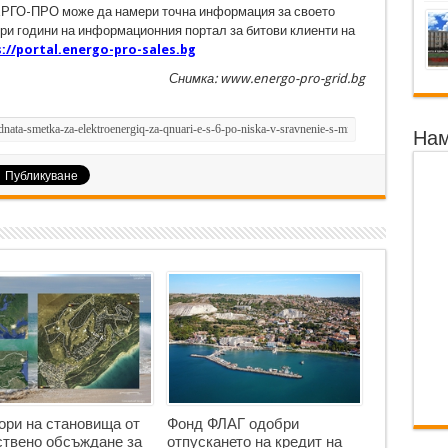
НЕРГО-ПРО може да намери точна информация за своето
ри години на информационния портал за битови клиенти на
://portal.energo-pro-sales.bg
Снимка: www.energo-pro-grid.bg
Нам
ори на становища от
Фонд ФЛАГ одобри
твено обсъждане за
отпускането на кредит на