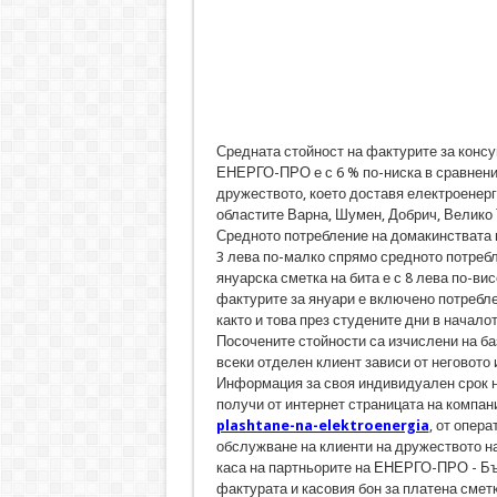
Средната стойност на фактурите за консу
ЕНЕРГО-ПРО е с 6 % по-ниска в сравнение
дружеството, което доставя електроенерги
областите Варна, Шумен, Добрич, Велико 
Средното потребление на домакинствата в 
3 лева по-малко спрямо средното потреб
януарска сметка на бита е с 8 лева по-вис
фактурите за януари е включено потребл
както и това през студените дни в началот
Посочените стойности са изчислени на ба
всеки отделен клиент зависи от неговото
Информация за своя индивидуален срок н
получи от интернет страницата на компан
plashtane-na-elektroenergia
, от опер
обслужване на клиенти на дружеството на
каса на партньорите на ЕНЕРГО-ПРО - Б
фактурата и касовия бон за платена смет