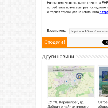
Напомняме, че всеки битов клиент на Е
потребление по месеци през последните т
интернет страницата на компанията
https
Вземи линк:
Сподели !
Други новини
СУ "Л. Каравелов", гр.
Отгов
Добрич е най- активното
общес