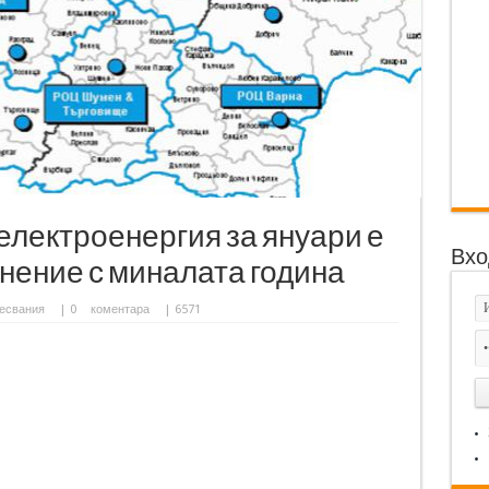
 електроенергия за януари е
Вхо
авнение с миналата година
есвания
|
0
коментара
| 6571