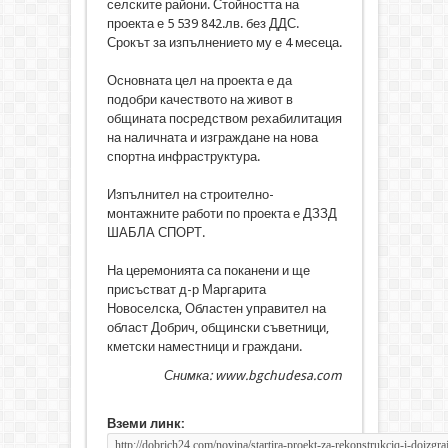
селските райони. Стойността на
проекта е 5 539 842.лв. без ДДС.
Срокът за изпълнението му е 4 месеца.
Основната цел на проекта е да
подобри качеството на живот в
общината посредством рехабилитация
на наличната и изграждане на нова
спортна инфраструктура.
Изпълнител на строително-
монтажните работи по проекта е ДЗЗД
ШАБЛА СПОРТ.
На церемонията са поканени и ще
присъстват д-р Маргарита
Новоселска, Областен управител на
област Добрич, общински съветници,
кметски наместници и граждани.
Снимка: www.bgchudesa.com
Вземи линк: