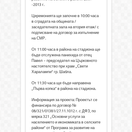
-2013 г.
Церемонията ще започне в 10:00 часа
в сградата на общината /
заседателната зала на втория етаж/ с
подписване на договор за изпълнение
на СМР.
От 11:00 часа в района на стадиона ще
бъде отслужена панихида от отец
Павел – председател на Църковното
настоятелство при храм „Свети
Харалампи“ гр. Шабла.
От 11:30 часа ще бъде направена
„Първа копка“ в района на стадиона.
Информация за проекта: Проектът се
финансира по договор №
08/321/01381/27.11.1012 г. с ДФЗ, по
мярка 321 „Основни услуги за
населението и икономиката в селските
райони“ от Програма за развитие на