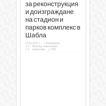
за реконструкция
и доизграждане
на стадион и
парков комплекс в
Шабла
27.03.2015 г.
|
Регионални
|
0
Фейсбук харесвания
|
0
коментара
| 5762