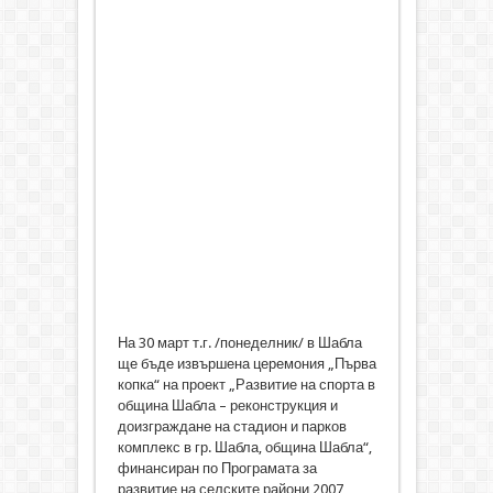
На 30 март т.г. /понеделник/ в Шабла
ще бъде извършена церемония „Първа
копка“ на проект „Развитие на спорта в
община Шабла – реконструкция и
доизграждане на стадион и парков
комплекс в гр. Шабла, община Шабла“,
финансиран по Програмата за
развитие на селските райони 2007