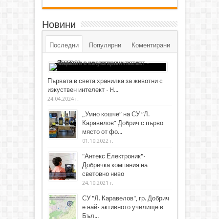
Новини
Последни
Популярни
Коментирани
Първата в света хранилка за животни с
изкуствен интелект - H...
24.04.2024 г.
„Умно кошче“ на СУ “Л.
Каравелов” Добрич с първо
място от фо...
01.10.2022 г.
"Антекс Електроник"-
Добричка компания на
световно ниво
24.10.2021 г.
СУ "Л. Каравелов", гр. Добрич
е най- активното училище в
Бъл...