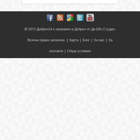
© 2013
Добрич24
е направен в
Добрич
от
Ди Ейч Студио
.
Всички права запазени. |
Карта
|
Блог
|
За нас
|
За
контакти
|
Общи условия