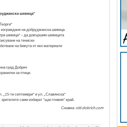
бруджанска шевица“
Георги“
 – изграждане на добруджанска шевица
ъстра шевица“ – да довършим шевицата
 рисуване на тениски
работване на бижута от еко материали
ина град Добрич
хранилки за птици.
 „25-ти септември“ и ул. „Славянска“
 - зрителите сами избират "щастливия" край.
Снимка: old-dobrich.com