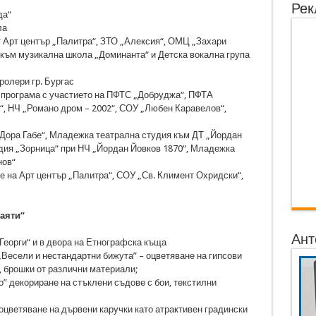
Рек
да“
ла
 от Арт център „Палитра“, ЗТО „Алексия“, ОМЦ „Захари
 към музикална школа „Доминанта“ и Детска вокална група
 ролери гр. Бургас
на програма с участието на ПФТС „Добруджа“, ПФТА
“, НЧ „Романо дром – 2002“, СОУ „Любен Каравелов“,
 „Дора Габе“, Младежка театрална студия към ДТ „Йордан
дия „Зорница“ при НЧ „Йордан Йовков 1870“, Младежка
нов“
те на Арт център „Палитра“, СОУ „Св. Климент Охридски“,
наяти“
Ант
Георги“ и в двора на Етнографска къща
 „Весели и нестандартни бижута” – оцветяване на гипсови
, брошки от различни материали;
ло” декориране на стъклени съдове с бои, текстилни
– оцветяване на дървени каручки като атрактивен градински