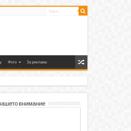
y
Фото
За реклама
вашето внимание