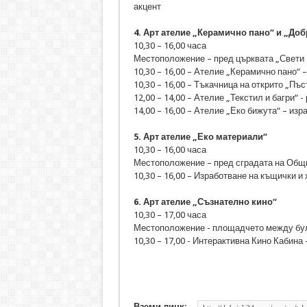
акцент
4. Арт ателие „Керамично пано“ и „До
10,30 – 16,00 часа
Местоположение – пред църквата „Свети 
10,30 – 16,00 – Ателие „Керамично пано“
10,30 – 16,00 – Тъкачница на открито „П
12,00 – 14,00 – Ателие „Текстил и багри“ -
14,00 – 16,00 – Ателие „Еко бижута“ – из
5. Арт ателие „Еко материали“
10,30 – 16,00 часа
Местоположение – пред сградата на Общ
10,30 – 16,00 – Изработване на къщички и 
6. Арт ателие „Съзнателно кино“
10,30 – 17,00 часа
Местоположение - площадчето между бул.
10,30 – 17,00 - Интерактивна Кино Кабина
Вземи линк: