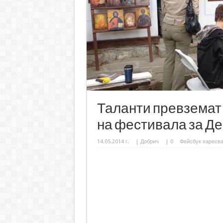
Таланти превземат 
на фестивала за Де
14.05.2014 г.
|
Добрич
|
0
Фейсбук харесв