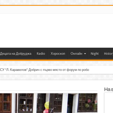
Децата на Добруджа
Radio
Хороскоп
Онлайн
Night
Histor
 СУ “Л. Каравелов” Добрич с първо място от форум по роботика
На 