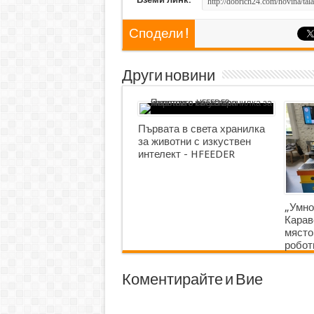
Сподели !
Други новини
Първата в света хранилка
за животни с изкуствен
интелект - HFEEDER
„Умно
Карав
място
робот
Коментирайте и Вие