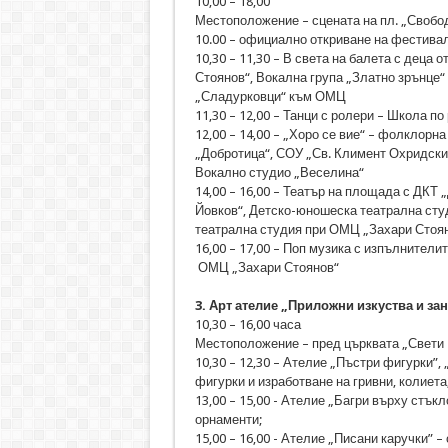
10,00 – 18,00
Местоположение – сцената на пл. „Свобо
10.00 – официално откриване на фестива
10,30 – 11,30 – В света на балета с деца
Стоянов“, Вокална група „Златно зрънце“
„Сладурковци“ към ОМЦ
11,30 – 12,00 – Танци с ролери – Школа по
12,00 – 14,00 – „Хоро се вие“ – фолклор
„Добротица“, СОУ „Св. Климент Охридски
Вокално студио „Веселина“
14,00 – 16,00 – Театър на площада с ДКТ
Йовков“, Детско-юношеска театрална сту
театрална студия при ОМЦ „Захари Стоя
16,00 – 17,00 – Поп музика с изпълнители
ОМЦ „Захари Стоянов“
3. Арт ателие „Приложни изкуства и за
10,30 – 16,00 часа
Местоположение – пред църквата „Свети 
10,30 – 12,30 – Ателие „Пъстри фигурки”,
фигурки и изработване на гривни, колиета
13,00 – 15,00 - Ателие „Багри върху стък
орнаменти;
15,00 – 16,00 - Ателие „Писани каручки” 