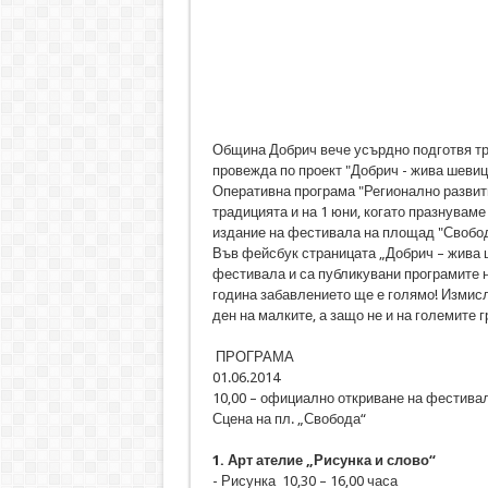
Община Добрич вече усърдно подготвя тре
провежда по проект "Добрич - жива шевиц
Оперативна програма "Регионално развити
традицията и на 1 юни, когато празнуваме
издание на фестивала на площад "Свобод
Във фейсбук страницата „Добрич – жива 
фестивала и са публикувани програмите н
година забавлението ще е голямо! Измисл
ден на малките, а защо не и на големите 
ПРОГРАМА
01.06.2014
10,00 – официално откриване на фестива
Сцена на пл. „Свобода“
1. Арт ателие „Рисунка и слово“
- Рисунка 10,30 – 16,00 часа