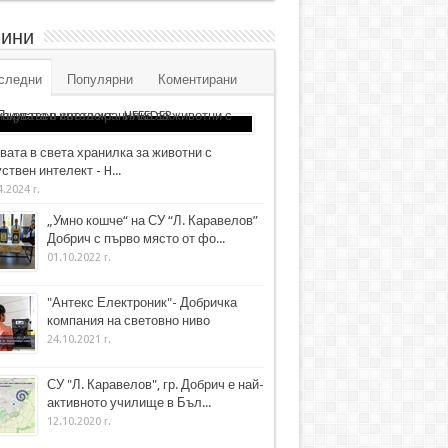
ини
следни
Популярни
Коментирани
вата в света хранилка за животни с
ствен интелект - H...
4.2024 г.
„Умно кошче“ на СУ “Л. Каравелов”
Добрич с първо място от фо...
01.10.2022 г.
"Антекс Електроник"- Добричка
компания на световно ниво
24.10.2021 г.
СУ "Л. Каравелов", гр. Добрич е най-
активното училище в Бъл...
12.10.2020 г.