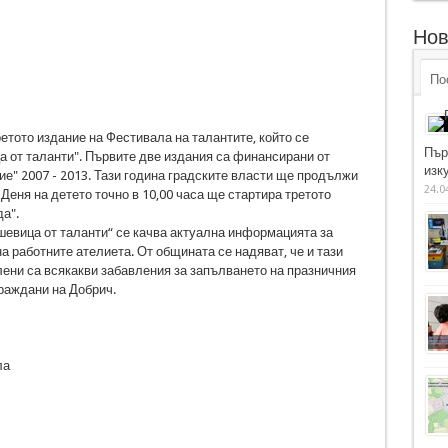
Нов
По
тото издание на Фестивала на талантите, който се
Пър
а от таланти". Първите две издания са финансирани от
изку
е" 2007 - 2013. Тази година градските власти ще продължи
24.0
 Деня на детето точно в 10,00 часа ще стартира третото
а".
шевица от таланти“ се качва актуална информацията за
а работните ателиета. От общината се надяват, че и тази
ени са всякакви забавления за запълването на празничния
граждани на Добрич.
ла