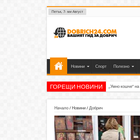
Петък, 7- ми Август
Новини
Спорт
Полезно
ГОРЕЩИ НОВИНИ
„Умно кошче“ на
Начало
/
Новини
/
Добрич