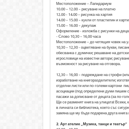
Местоположение – Лапидариум
10.00 – 12.00 – рисуване на платно
12.00 - 14.00 – рисунка на хартия
14.00 – 15.00 – кукли от пластилин и харти
15.00 – 16.00 – декупаж
Оформление - изложба с рисунки на децат
- Слово 10,30 – 16,00 часа
Местоположение – до четящия човек на у
10,30 – 12,30 - оцветяване на букви, писа
обесванка с думички; решаване на детски
игрословици на известни автори; рисуване
възможност за рисуване на отговора.
12,30 – 16,00 – подреждане на строфи (ил
изработване на книгоразделители; изготвя
отделни листи или по-големи картони пиш
асоциации (под определени думи пишем со
пасажи за дописване от децата (за по-гол
Ще се разменят книга на улицата! Всеки, 
в личната си библиотека, което със сигурн
замяна ще му бъде подарена друга книга п
2. Арт ателие „Музика, танци и театър“