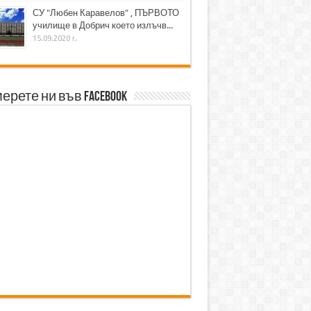
СУ "Любен Каравелов" , ПЪРВОТО
училище в Добрич което излъчв...
15.09.2020 г.
ерете ни във Facebook