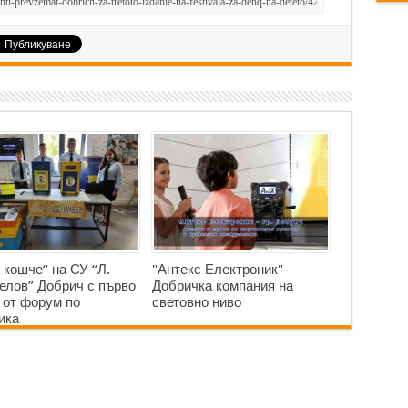
 кошче“ на СУ “Л.
"Антекс Електроник"-
елов” Добрич с първо
Добричка компания на
 от форум по
световно ниво
ика