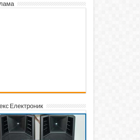
лама
екс Електроник