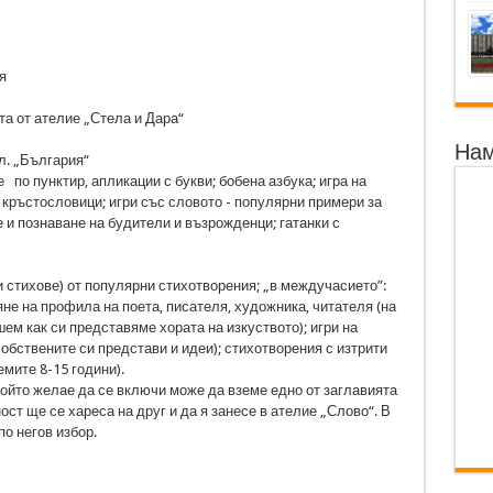
я
а от ателие „Стела и Дара“
Нам
л. „България“
не по пунктир, апликации с букви; бобена азбука; игра на
 кръстословици; игри със словото - популярни примери за
 и познаване на будители и възрожденци; гатанки с
и стихове) от популярни стихотворения; „в междучасието”:
не на профила на поета, писателя, художника, читателя (на
ем как си представяме хората на изкуството); игри на
бствените си представи и идеи); стихотворения с изтрити
емите 8-15 години).
който желае да се включи може да вземе едно от заглавията
ост ще се хареса на друг и да я занесе в ателие „Слово“. В
о негов избор.