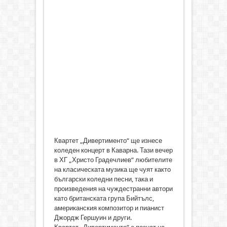
Квартет „Дивертименто“ ще изнесе
коледен концерт в Каварна. Тази вечер
в ХГ „Христо Градечлиев“ любителите
на класическата музика ще чуят както
български коледни песни, така и
произведения на чуждестранни автори
като британската група Бийтълс,
американския композитор и пианист
Джордж Гершуин и други.