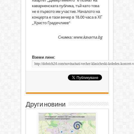
Квартет „Дивертименто“ е познат на
каварненската публика, тъй като това
не е първото им участие. Началото на
концерта е тази вечер в 18.00 часа в ХГ
„Христо Градечлиев“
Снимка: www.kavarna.bg
Вземи линк:
Други новини