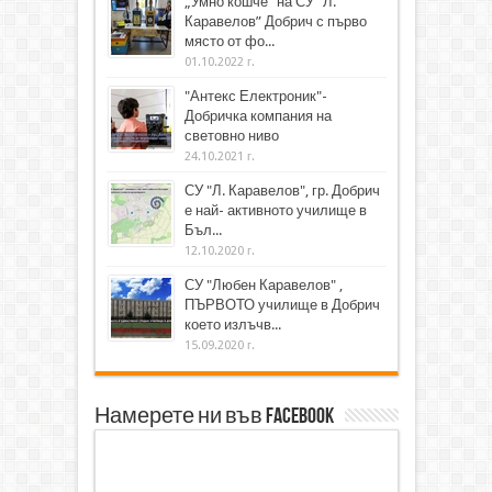
„Умно кошче“ на СУ “Л.
Каравелов” Добрич с първо
място от фо...
01.10.2022 г.
"Антекс Електроник"-
Добричка компания на
световно ниво
24.10.2021 г.
СУ "Л. Каравелов", гр. Добрич
е най- активното училище в
Бъл...
12.10.2020 г.
СУ "Любен Каравелов" ,
ПЪРВОТО училище в Добрич
което излъчв...
15.09.2020 г.
Намерете ни във Facebook