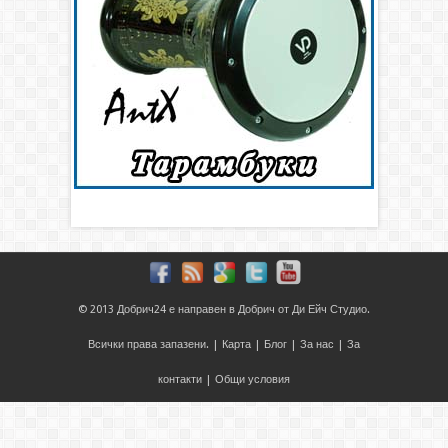
© 2013
Добрич24
е направен в
Добрич
от
Ди Ейч Студио
.
Всички права запазени. |
Карта
|
Блог
|
За нас
|
За
контакти
|
Общи условия