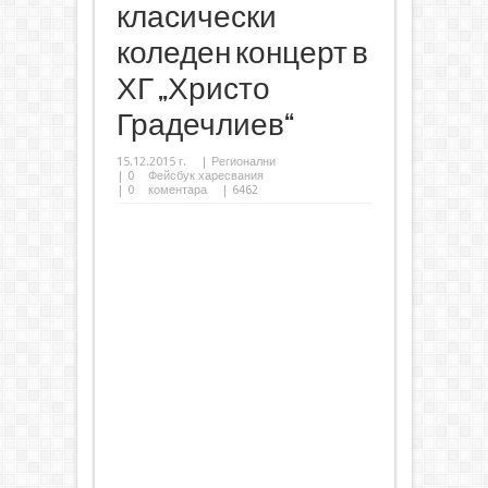
класически
коледен концерт в
ХГ „Христо
Градечлиев“
15.12.2015 г.
|
Регионални
|
0
Фейсбук харесвания
|
0
коментара
| 6462