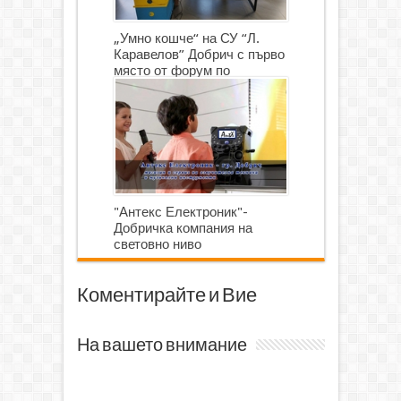
„Умно кошче“ на СУ “Л.
Каравелов” Добрич с първо
място от форум по
роботика
"Антекс Електроник"-
Добричка компания на
световно ниво
Коментирайте и Вие
На вашето внимание