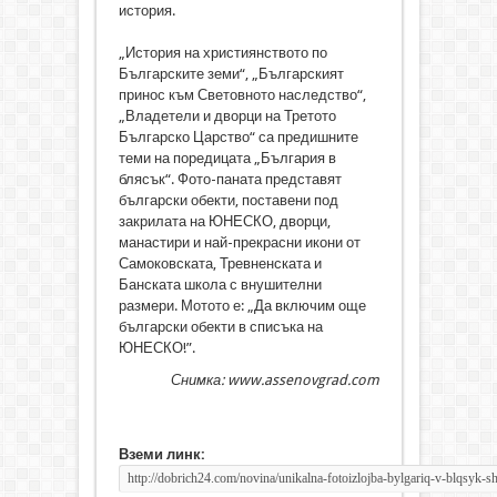
история.
„История на християнството по
Българските земи“, „Българският
принос към Световното наследство“,
„Владетели и дворци на Третото
Българско Царство“ са предишните
теми на поредицата „България в
блясък“. Фото-паната представят
български обекти, поставени под
закрилата на ЮНЕСКО, дворци,
манастири и най-прекрасни икони от
Самоковската, Тревненската и
Банската школа с внушителни
размери. Мотото е: „Да включим още
български обекти в списъка на
ЮНЕСКО!”.
Снимка: www.assenovgrad.com
Вземи линк: