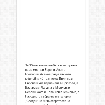
За 39 месеца изложбата е гостувала
на 39 места в Европа, Азия и
България. Асеновград е тяхната
юбилейна 40-та спирка. Били са в
Европейския парламент в Брюксел, в
Баварския Ландтаг в Мюнхен, в
Берлин, Хоф и Елванген в Германия, в
Народното събрание и в галерия
„Средец” на Министерството на