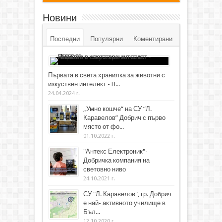
Новини
Последни
Популярни
Коментирани
Първата в света хранилка за животни с
изкуствен интелект - H...
24.04.2024 г.
„Умно кошче“ на СУ “Л.
Каравелов” Добрич с първо
място от фо...
01.10.2022 г.
"Антекс Електроник"-
Добричка компания на
световно ниво
24.10.2021 г.
СУ "Л. Каравелов", гр. Добрич
е най- активното училище в
Бъл...
12.10.2020 г.