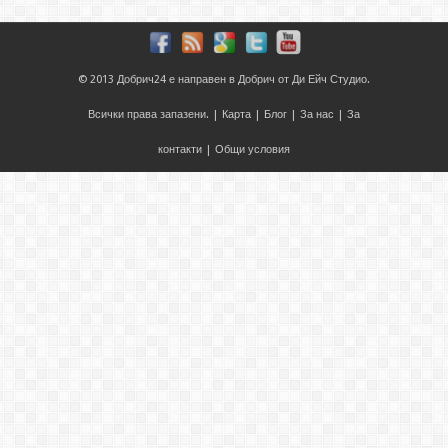
© 2013
Добрич24
е направен в
Добрич
от
Ди Ейч Студио
.
Всички права запазени. |
Карта
|
Блог
|
За нас
|
За
контакти
|
Общи условия