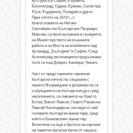
културата в София, в Браила,
Босилеград, Одрин, Ереван, Силистра,
Русе, Кърджали, Пловдив и други.
През лятото на 2010 г., с
благословията на Негово
Светейшество Българския Патриарх
Максим, са били изложени в галерията
на Министерството на външните
работи и на Моста на влюбените над
булевард „България” в София. След
Асеновград експозицията продължава
пътя си към Добрич, Канбера, Чикаго.
Част от представените героични
български личности, свързани с
нашето Възраждане и допринесли са
събуждането на българския дух сред
населението, са ликовете на Христо
Ботев, Васил Левски, Георги Раковски,
Паисий Хилендарски, изгледи от най-
големите български манастири, сред
които и Бачковският манастир.
Включени са още и фотоси на картини
на паметни батални битки от нашата