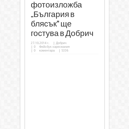
фотоизложба
„България в
блясък" ще
гостува в Добрич
27.10.2014 г.
|
Добрич
|
0
Фейсбук харесвания
|
0
коментара
| 5336