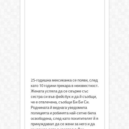
25-годишна мексиканка се появи, след
като 10 години прекара в неизвестност.
Жената успяла да се свърже със
сестра си във фейсбук и да й съобщи,
че е отвлечена, съобщи Би Би Си.
Роднината й веднага уведомила
полицията и робинята най-сетне била
освободена, след като похитителят й я
принуждавал да се жени за него и да