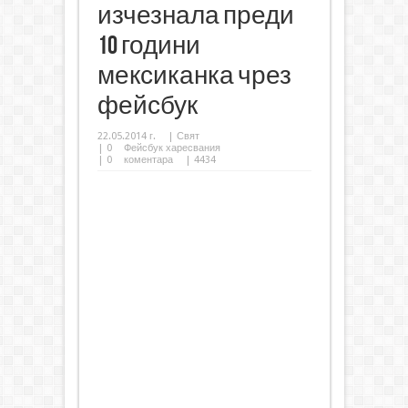
изчезнала преди
10 години
мексиканка чрез
фейсбук
22.05.2014 г.
|
Свят
|
0
Фейсбук харесвания
|
0
коментара
| 4434