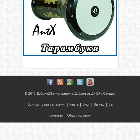
© 2013
Добрич24
е направен в
Добрич
от
Ди Ейч Студио
.
Всички права запазени. |
Карта
|
Блог
|
За нас
|
За
контакти
|
Общи условия