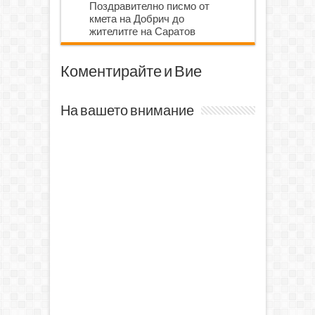
Поздравително писмо от
кмета на Добрич до
жителитге на Саратов
Коментирайте и Вие
На вашето внимание