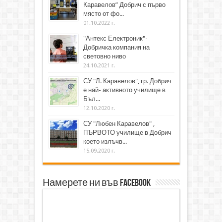
Каравелов” Добрич с първо
място от фо...
01.10.2022 г.
"Антекс Електроник"-
Добричка компания на
световно ниво
24.10.2021 г.
СУ "Л. Каравелов", гр. Добрич
е най- активното училище в
Бъл...
12.10.2020 г.
СУ "Любен Каравелов" ,
ПЪРВОТО училище в Добрич
което излъчв...
15.09.2020 г.
Намерете ни във Facebook