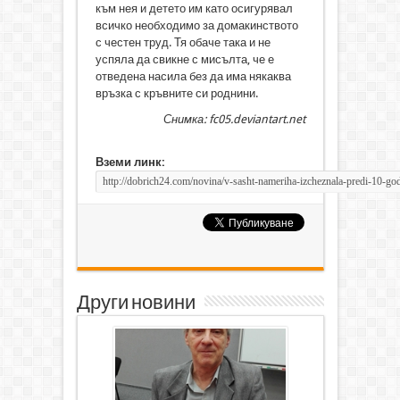
към нея и детето им като осигурявал
всичко необходимо за домакинството
с честен труд. Тя обаче така и не
успяла да свикне с мисълта, че е
отведена насила без да има някаква
връзка с кръвните си роднини.
Снимка: fc05.deviantart.net
Вземи линк:
Други новини