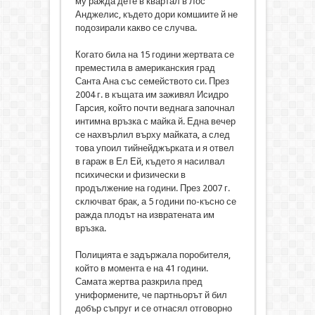
му ражда дете в квартал в Лос
Анджелис, където дори комшиите й не
подозирали какво се случва.
Когато била на 15 години жертвата се
преместила в американския град
Санта Ана със семейството си. През
2004 г. в къщата им заживял Исидро
Гарсия, който почти веднага започнал
интимна връзка с майка й. Една вечер
се нахвърлил върху майката, а след
това упоил тийнейджърката и я отвел
в гараж в Ел Ей, където я насилвал
психически и физически в
продължение на години. През 2007 г.
сключват брак, а 5 години по-късно се
ражда плодът на извратената им
връзка.
Полицията е задържала поробителя,
който в момента е на 41 години.
Самата жертва разкрила пред
униформените, че партньорът й бил
добър съпруг и се отнасял отговорно