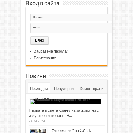
Вход в сайта
Забравена парола?
Регистрация
Новини
Последни
Популярни
Коментирани
Първата в света хранилка за животни с
изкуствен интелект - H...
24.04.2024 г.
„Умно кошче“ на СУ “Л.