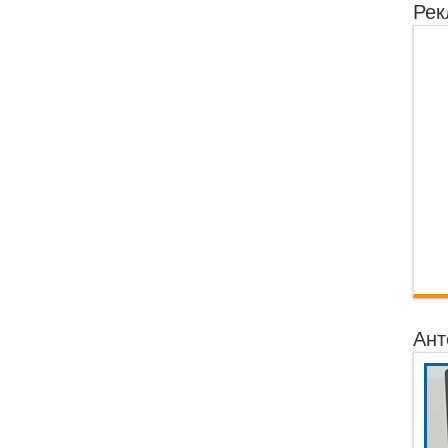
Рек
Ант