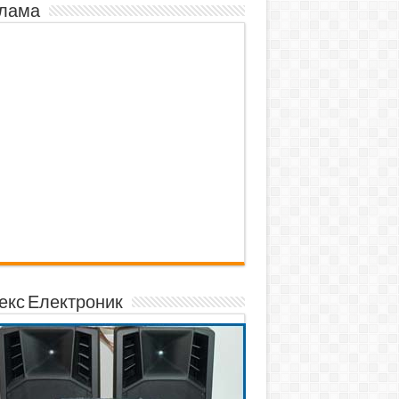
лама
екс Електроник