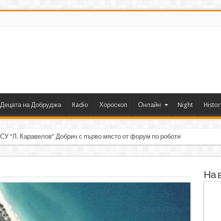
Децата на Добруджа
Radio
Хороскоп
Онлайн
Night
Histor
 СУ “Л. Каравелов” Добрич с първо място от форум по роботика
На 