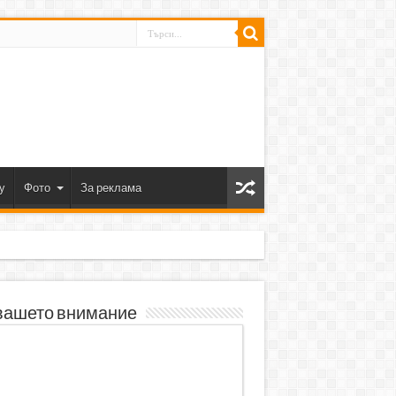
y
Фото
За реклама
вашето внимание