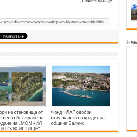
Снимка: bivol.bg
Нам
ори на становища от
Фонд ФЛАГ одобри
твено обсъждане за
отпускането на кредит на
аждане на „МОМЧИЛ
община Балчик
 И ГОЛФ ИГРИЩЕ”