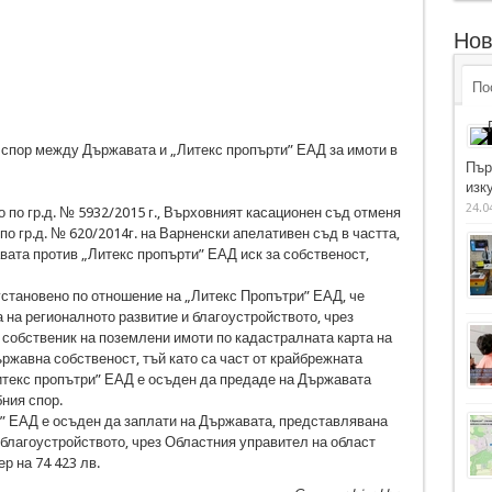
Нов
По
 спор между Държавата и „Литекс пропърти” ЕАД за имоти в
Пър
изку
24.0
о по гр.д. № 5932/2015 г., Върховният касационен съд отменя
по гр.д. № 620/2014г. на Варненски апелативен съд в частта,
вата против „Литекс пропърти” ЕАД иск за собственост,
становено по отношение на „Литекс Пропътри” ЕАД, че
на регионалното развитие и благоустройството, чрез
 собственик на поземлени имоти по кадастралната карта на
ржавна собственост, тъй като са част от крайбрежната
итекс пропътри” ЕАД е осъден да предаде на Държавата
ния спор.
” ЕАД е осъден да заплати на Държавата, представлявана
 благоустройството, чрез Областния управител на област
р на 74 423 лв.