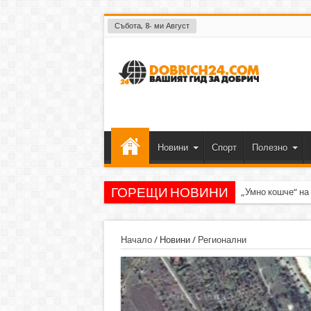
Събота, 8- ми Август
Новини
Спорт
Полезно
ГОРЕЩИ НОВИНИ
„Умно кошче“ на
Начало
/
Новини
/
Регионални