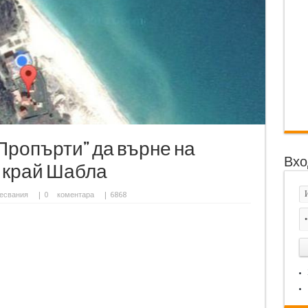
Пропърти” да върне на
Вхо
а край Шабла
есвания
|
0
коментара
| 6868