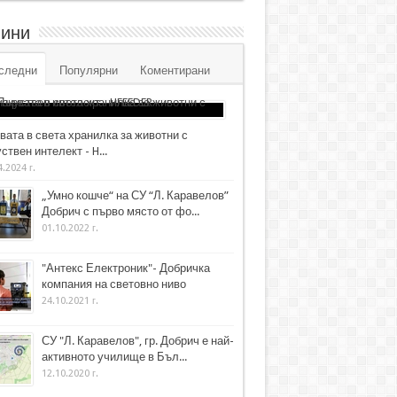
ини
следни
Популярни
Коментирани
вата в света хранилка за животни с
ствен интелект - H...
4.2024 г.
„Умно кошче“ на СУ “Л. Каравелов”
Добрич с първо място от фо...
01.10.2022 г.
"Антекс Електроник"- Добричка
компания на световно ниво
24.10.2021 г.
СУ "Л. Каравелов", гр. Добрич е най-
активното училище в Бъл...
12.10.2020 г.