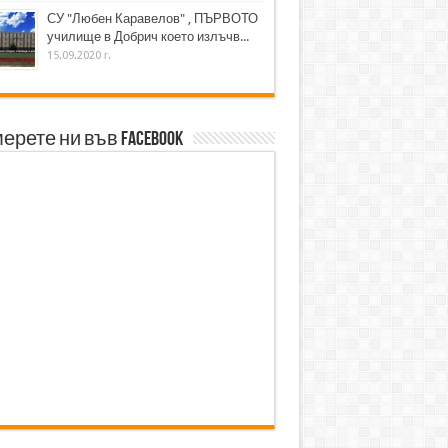
СУ "Любен Каравелов" , ПЪРВОТО
училище в Добрич което излъчв...
15.09.2020 г.
ерете ни във Facebook