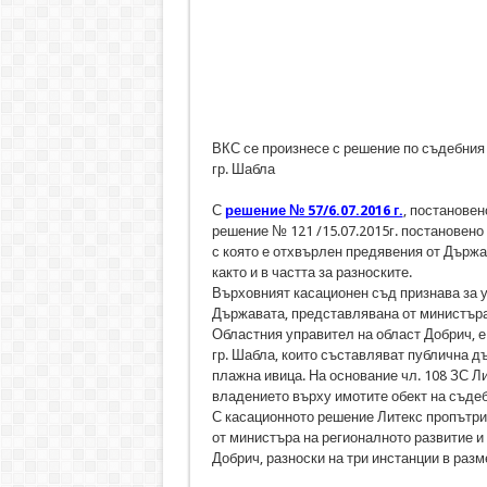
ВКС се произнесе с решение по съдебния
гр. Шабла
С
решение № 57/6.07.2016 г.
, постановен
решение № 121 /15.07.2015г. постановено 
с която е отхвърлен предявения от Държа
както и в частта за разноските.
Върховният касационен съд признава за у
Държавата, представлявана от министъра 
Областния управител на област Добрич, е
гр. Шабла, които съставляват публична дъ
плажна ивица. На основание чл. 108 ЗС Л
владението върху имотите обект на съдеб
С касационното решение Литекс пропътри
от министъра на регионалното развитие и
Добрич, разноски на три инстанции в разме