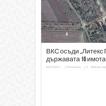
ВКС осъди „Литекс 
държавата 16 имот
06.07.2016 г.
|
Регионални
|
0
Фейсбук хар