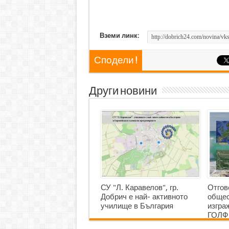
Вземи линк:
Сподели !
Други новини
СУ "Л. Каравелов", гр.
Отгов
Добрич е най- активното
общес
училище в България
изгр
ГОЛФ