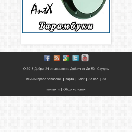
© 2013
Добрич24
е направен в
Добрич
от
Ди Ейч Студио
.
Всички права запазени. |
Карта
|
Блог
|
За нас
|
За
контакти
|
Общи условия