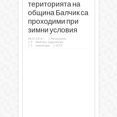
територията на
община Балчик са
проходими при
зимни условия
04.01.2016 г.
|
Регионални
|
0
Фейсбук харесвания
|
0
коментара
| 6519