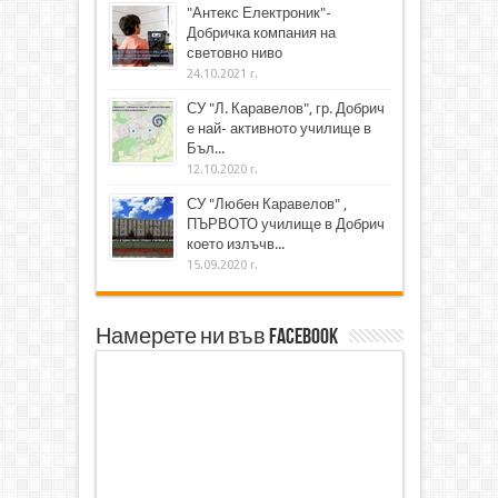
"Антекс Електроник"-
Добричка компания на
световно ниво
24.10.2021 г.
СУ "Л. Каравелов", гр. Добрич
е най- активното училище в
Бъл...
12.10.2020 г.
СУ "Любен Каравелов" ,
ПЪРВОТО училище в Добрич
което излъчв...
15.09.2020 г.
Намерете ни във Facebook