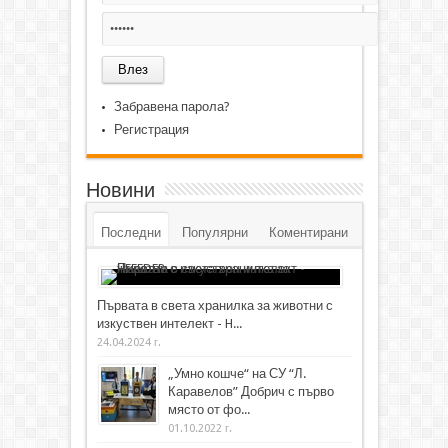
Забравена парола?
Регистрация
Новини
Последни
Популярни
Коментирани
Първата в света хранилка за животни с
изкуствен интелект - H...
24.04.2024 г.
„Умно кошче“ на СУ “Л.
Каравелов” Добрич с първо
място от фо...
01.10.2022 г.