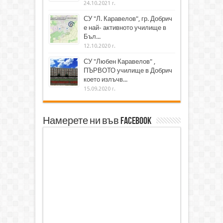
24.10.2021 г.
СУ "Л. Каравелов", гр. Добрич
е най- активното училище в
Бъл...
12.10.2020 г.
СУ "Любен Каравелов" ,
ПЪРВОТО училище в Добрич
което излъчв...
15.09.2020 г.
Намерете ни във Facebook