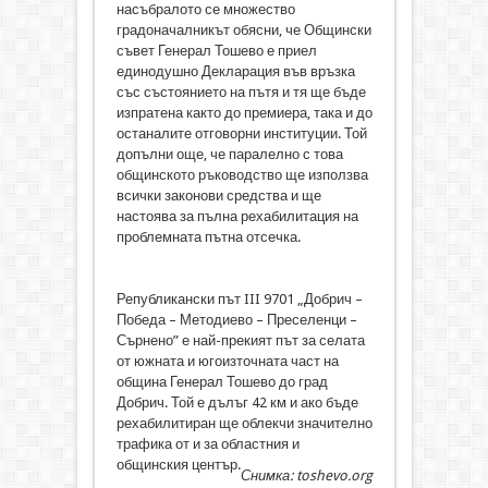
насъбралото се множество
градоначалникът обясни, че Общински
съвет Генерал Тошево е приел
единодушно Декларация във връзка
със състоянието на пътя и тя ще бъде
изпратена както до премиера, така и до
останалите отговорни институции. Той
допълни още, че паралелно с това
общинското ръководство ще използва
всички законови средства и ще
настоява за пълна рехабилитация на
проблемната пътна отсечка.
Републикански път III 9701 „Добрич –
Победа – Методиево – Преселенци –
Сърнено” е най-прекият път за селата
от южната и югоизточната част на
община Генерал Тошево до град
Добрич. Той е дълъг 42 км и ако бъде
рехабилитиран ще облекчи значително
трафика от и за областния и
общинския център.
Снимка: toshevo.org