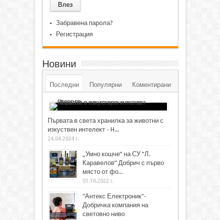
Забравена парола?
Регистрация
Новини
Последни
Популярни
Коментирани
Първата в света хранилка за животни с
изкуствен интелект - H...
24.04.2024 г.
„Умно кошче“ на СУ “Л.
Каравелов” Добрич с първо
място от фо...
01.10.2022 г.
"Антекс Електроник"-
Добричка компания на
световно ниво