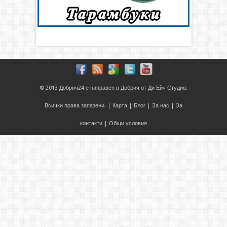
© 2013
Добрич24
е направен в
Добрич
от
Ди Ейч Студио
.
Всички права запазени. |
Карта
|
Блог
|
За нас
|
За
контакти
|
Общи условия