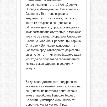
с окаяното състояние на
републикански път III 9701 „Добрич –
Победа – Методиево – Преселенци –
Сърнено”. Те отново изразиха
недоволството си за това, че пътят,
който ги свързва с общинския и
областния център, продължава да е в
компрометирано състояние, а мерки за
това не се взимат. Хората от Сираково,
Сърнено, Малина, Преселенци, Горица,
Спасово и Великово за пореден път
настояха пред отговорните държавни
органи, че пътят им е необходим, за да
могат да се ползват от гарантираните
им със закон здравни и социални
услуги.
За да засвидетелстват подкрепа за
исканията на жителите от тази част на
общината, на протеста присъстваха
кметът на община Генерал Тошево
Валентин Димитров и общинският
съветник Коста Костов. Пред