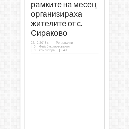
рамките на месец
организираха
жителите от с.
Сираково
22.12.2015 г.
|
Регионални
|
0
Фейсбук харесвания
|
0
коментара
| 6485