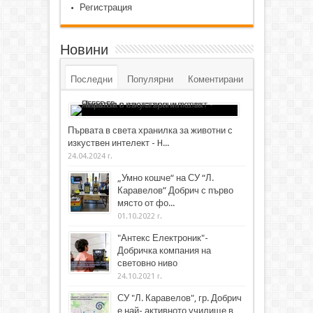
Регистрация
Новини
Последни
Популярни
Коментирани
Първата в света хранилка за животни с
изкуствен интелект - H...
24.04.2024 г.
„Умно кошче“ на СУ “Л.
Каравелов” Добрич с първо
място от фо...
01.10.2022 г.
"Антекс Електроник"-
Добричка компания на
световно ниво
24.10.2021 г.
СУ "Л. Каравелов", гр. Добрич
е най- активното училище в