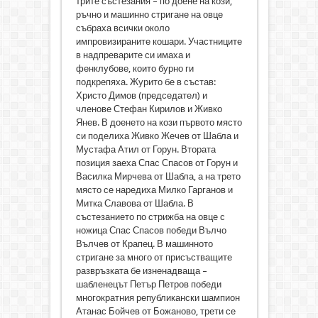
трите състезания – по доене на кози,
ръчно и машинно стригане на овце
събраха всички около
импровизираните кошари. Участниците
в надпреварите си имаха и
фенклубове, които бурно ги
подкрепяха. Журито бе в състав:
Христо Димов (председател) и
членове Стефан Кирилов и Живко
Янев. В доенето на кози първото място
си поделиха Живко Жечев от Шабла и
Мустафа Атил от Горун. Втората
позиция заеха Спас Спасов от Горун и
Василка Мирчева от Шабла, а на трето
място се наредиха Милко Гарганов и
Митка Славова от Шабла. В
състезанието по стрижба на овце с
ножица Спас Спасов победи Вълчо
Вълчев от Крапец. В машинното
стригане за много от присъстващите
развръзката бе изненадваща –
шабленецът Петър Петров победи
многократния републикански шампион
Атанас Бойчев от Божаново, трети се