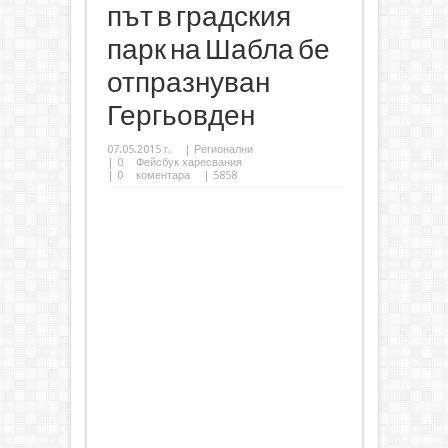
път в градския
парк на Шабла бе
отпразнуван
Гергьовден
07.05.2015 г.
|
Регионални
|
0
Фейсбук харесвания
|
0
коментара
| 5858