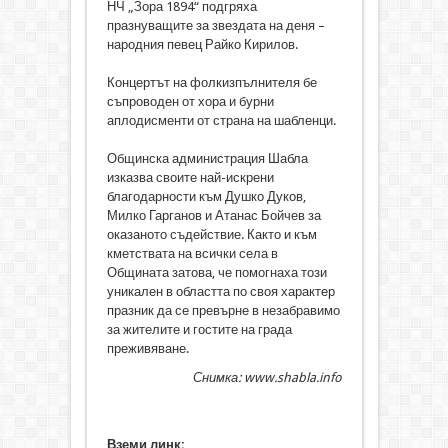
НЧ „Зора 1894“ подгряха
празнуващите за звездата на деня –
народния певец Райко Кирилов.
Концертът на фолкизпълнителя бе
съпроводен от хора и бурни
аплодисменти от страна на шабленци.
Общинска администрация Шабла
изказва своите най-искрени
благодарности към Душко Дуков,
Милко Гарганов и Атанас Бойчев за
оказаното съдействие. Както и към
кметствата на всички села в
Общината затова, че помогнаха този
уникален в областта по своя характер
празник да се превърне в незабравимо
за жителите и гостите на града
преживяване.
Снимка: www.shabla.info
Вземи линк: