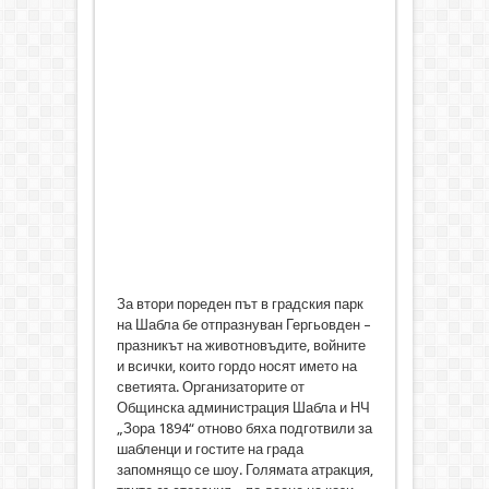
За втори пореден път в градския парк
на Шабла бе отпразнуван Гергьовден –
празникът на животновъдите, войните
и всички, които гордо носят името на
светията. Организаторите от
Общинска администрация Шабла и НЧ
„Зора 1894“ отново бяха подготвили за
шабленци и гостите на града
запомнящо се шоу. Голямата атракция,