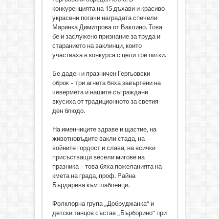
конкуренцията на 15 дъхави и красиво
украсени погачи наградата спечели
Маринка Димитрова от Ваклино. Това
бе и заслужено признание за труда и
старанието на ваклинци, които
участваха в конкурса с цели три питки.
Бе даден и празничен Гергьовски
оброк – три агнета бяха завъртени на
чевермета и нашите съграждани
вкусиха от традиционното за светия
ден блюдо.
На именниците здраве и щастие, на
животновъдите вакли стада, на
войните гордост и слава, на всички
присъстващи весели мигове на
празника – това бяха пожеланията на
кмета на града, проф. Райна
Бърдарева към шабленци.
Фолклорна група „Добруджанка“ и
детски танцов състав „Бърборино“ при