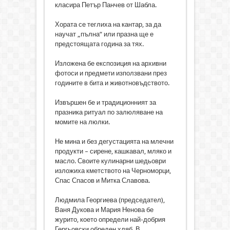
класира Петър Панчев от Шабла.
Хората се теглиха на кантар, за да
научат „пълна“ или празна ще е
предстоящата година за тях.
Изложена бе експозиция на архивни
фотоси и предмети използвани през
годините в бита и животновъдството.
Извършен бе и традиционният за
празника ритуал по залюляване на
момите на люлки.
Не мина и без дегустацията на млечни
продукти – сирене, кашкавал, мляко и
масло. Своите кулинарни шедьоври
изложиха кметството на Черноморци,
Спас Спасов и Митка Славова.
Людмила Георгиева (председател),
Ваня Дукова и Мария Ненова бе
журито, което определи най-добрия
Гергьовски обреден хляб. В