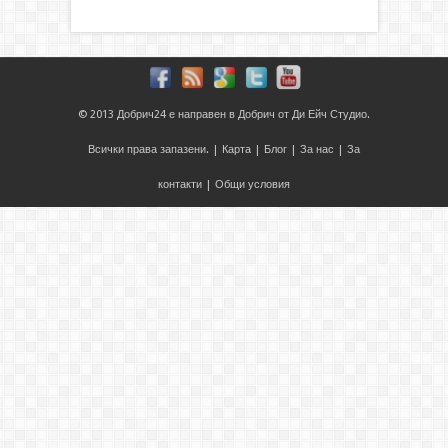
© 2013
Добрич24
е направен в
Добрич
от
Ди Ейч Студио
.
Всички права запазени. |
Карта
|
Блог
|
За нас
|
За
контакти
|
Общи условия