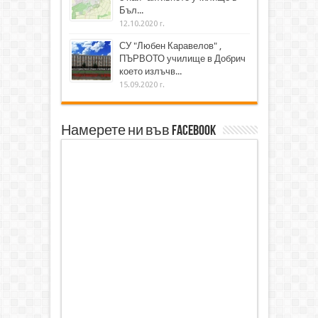
Бъл...
12.10.2020 г.
СУ "Любен Каравелов" ,
ПЪРВОТО училище в Добрич
което излъчв...
15.09.2020 г.
Намерете ни във Facebook