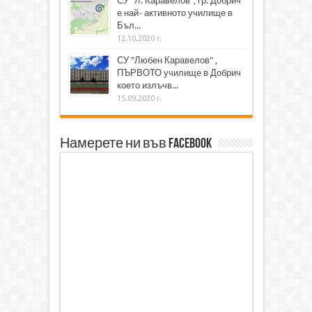
СУ "Л. Каравелов", гр. Добрич
е най- активното училище в
Бъл...
12.10.2020 г.
СУ "Любен Каравелов" ,
ПЪРВОТО училище в Добрич
което излъчв...
15.09.2020 г.
Намерете ни във Facebook