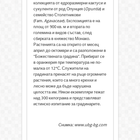
колекцията от едроразмерни кактуси и
сукуленти от род Опунция (
Opuntia
) и
семейство Столетникови
(Fam.
Agavaceae
). Eкспозицията е на
площ от 900 кв. м и втората по
големина и видов състав, след
сбирката в княжество Монако.
Растенията са на открито от месец
април до октомври и са разположени в
"Божествената градина". Прибират се
в оранжерия при температура не по-
малка от 12°С. Служители на
градината пренасят на ръце огромните
растения, които са много крехки и
лесно може да бъде нарушена
целостта им. Някои екземпляри тежат
над 300 килограма и представляват
истинско изпитание за градинарите.
Снимка: www.ubg-bg.com