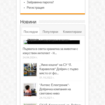
Забравена парола?
Регистрация
Новини
Последни
Популярни
Коментирани
Първата в света хранилка за животни с
изкуствен интелект - H...
24.04.2024 г.
„Умно кошче“ на СУ “Л.
Каравелов” Добрич с първо
място от фо...
01.10.2022 г.
"Антекс Електроник"-
Добричка компания на
световно ниво
24.10.2021 г.