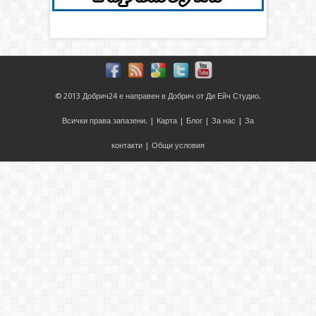
© 2013
Добрич24
е направен в
Добрич
от
Ди Ейч Студио
.
Всички права запазени. |
Карта
|
Блог
|
За нас
|
За
контакти
|
Общи условия