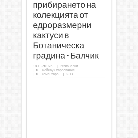
прибирането на
колекцията от
едроразмерни
кактуси в
Ботаническа
градина - Балчик
18.10.2016 г.
|
Регионални
|
0
Фейсбук харесвания
|
0
коментара
| 6913