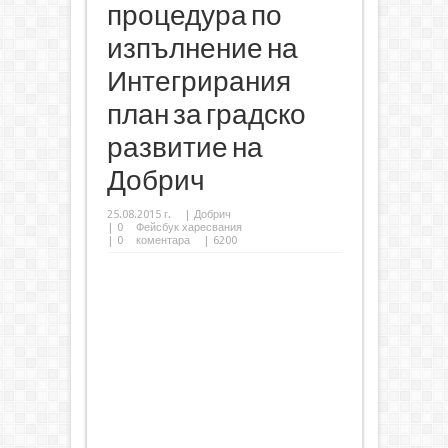
процедура по
изпълнение на
Интегрирания
план за градско
развитие на
Добрич
25.08.2015 г.
|
Добрич
|
0
Фейсбук харесвания
|
0
коментара
| 6200