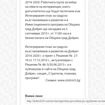
2014-2020. Работната група за избор
на обекти на интервенция, които
допълнително ще бъдат включени към
Интегрирания план за градско
възстановяване и развитие и в
Инвестиционната програма на Община
град Добрич ще заседава на 3
септември 2015 г. от 11:00 часа в
бизнесзалата на Община град Добрич.
Интегрирания план за градско
възстановяване и развитие на Добрич
2014-2020 г. е приет с Решение № 27-
16 от 17.12.2013 г., актуализиран с
Решение № 46-5/30.06.2015 г. и е
публикуван в сайта на Община град
Добрич, секция „Стратегии, планове,
програми“.
Снимка: www.dobrich.bg
Вземи линк: