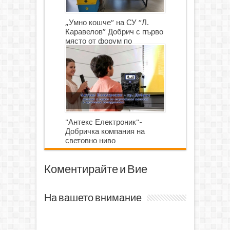
„Умно кошче“ на СУ “Л.
Каравелов” Добрич с първо
място от форум по
роботика
"Антекс Електроник"-
Добричка компания на
световно ниво
Коментирайте и Вие
На вашето внимание