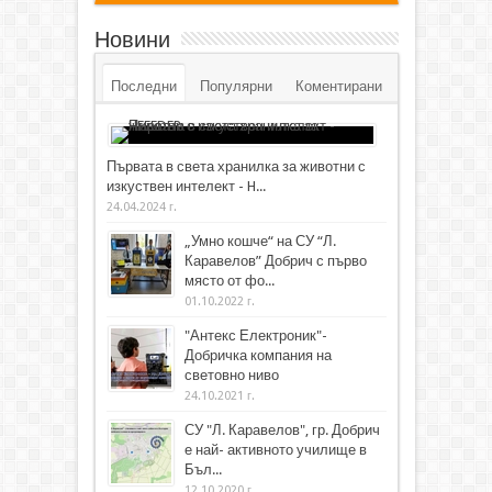
Новини
Последни
Популярни
Коментирани
Първата в света хранилка за животни с
изкуствен интелект - H...
24.04.2024 г.
„Умно кошче“ на СУ “Л.
Каравелов” Добрич с първо
място от фо...
01.10.2022 г.
"Антекс Електроник"-
Добричка компания на
световно ниво
24.10.2021 г.
СУ "Л. Каравелов", гр. Добрич
е най- активното училище в
Бъл...
12.10.2020 г.