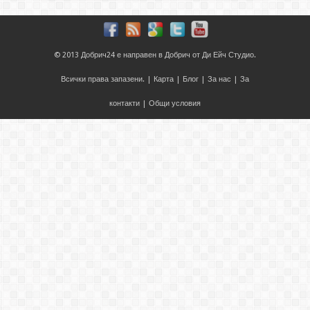
© 2013
Добрич24
е направен в
Добрич
от
Ди Ейч Студио
.
Всички права запазени. |
Карта
|
Блог
|
За нас
|
За
контакти
|
Общи условия