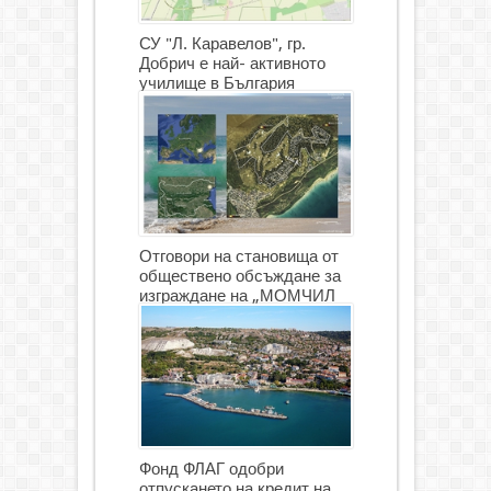
СУ "Л. Каравелов", гр.
Добрич е най- активното
училище в България
Отговори на становища от
обществено обсъждане за
изграждане на „МОМЧИЛ
ГОЛФ И ГОЛФ ИГРИЩЕ”
Фонд ФЛАГ одобри
отпускането на кредит на