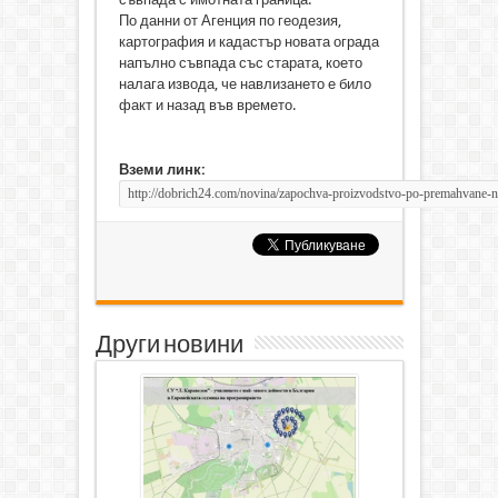
По данни от Агенция по геодезия,
картография и кадастър новата ограда
напълно съвпада със старата, което
налага извода, че навлизането е било
факт и назад във времето.
Вземи линк:
Други новини