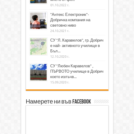
01.10.2022 г.
"Антекс Електроник"-
Добричка компания на
световно ниво
24.10.2021 г.
СУ "Л. Каравелов", гр. Добрич
е най- активното училище в
Бъл...
12.10.2020 г.
СУ "Любен Каравелов" ,
ПЪРВОТО училище в Добрич
което излъчв...
15.09.2020 г.
Намерете ни във Facebook