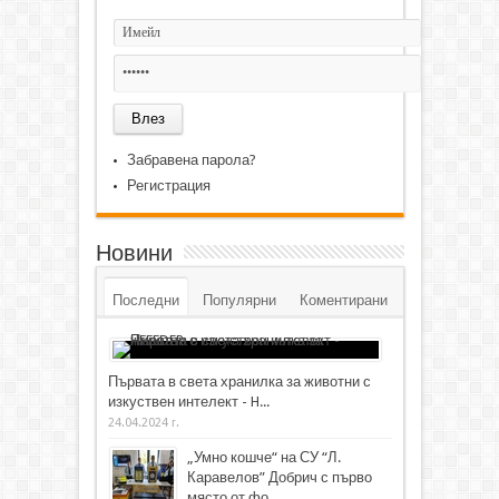
Забравена парола?
Регистрация
Новини
Последни
Популярни
Коментирани
Първата в света хранилка за животни с
изкуствен интелект - H...
24.04.2024 г.
„Умно кошче“ на СУ “Л.
Каравелов” Добрич с първо
място от фо...