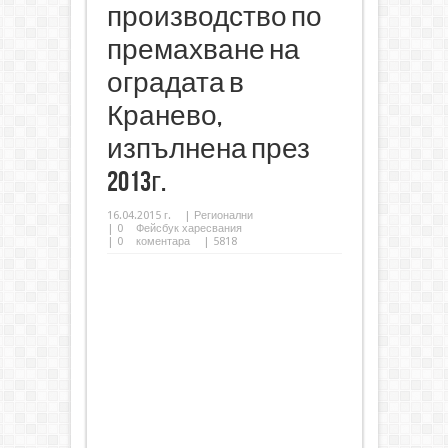
производство по
премахване на
оградата в
Кранево,
изпълнена през
2013г.
16.04.2015 г.
|
Регионални
|
0
Фейсбук харесвания
|
0
коментара
| 5818