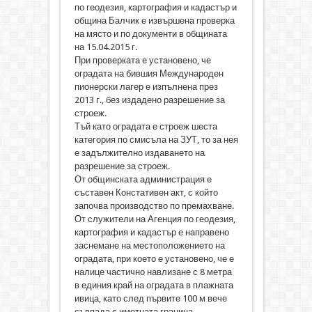
по геодезия, картография и кадастър и
община Балчик е извършена проверка
на място и по документи в общината
на 15.04.2015 г.
При проверката е установено, че
оградата на бившия Международен
пионерски лагер е изпълнена през
2013 г., без издадено разрешение за
строеж.
Тъй като оградата е строеж шеста
категория по смисъла на ЗУТ, то за нея
е задължително издаването на
разрешение за строеж.
От общинската администрация е
съставен Констативен акт, с който
започва производство по премахване.
От служители на Агенция по геодезия,
картография и кадастър е направено
заснемане на местоположението на
оградата, при което е установено, че е
налице частично навлизане с 8 метра
в единия край на оградата в плажната
ивица, като след първите 100 м вече
съвпада с имотната граница.