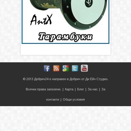
© 2013
Добрич24
е направен в
Добрич
от
Ди Ейч Студио
.
Всички права запазени. |
Карта
|
Блог
|
За нас
|
За
контакти
|
Общи условия