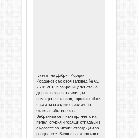
Кметът на Добрич Йордан
Йорданов със своя заповед № 65/
26.01.2016 г. забрани цепенето на
дърва за огрев в жилищни
помещения, тавани, тераси и общи
части на сградите в режим на
етажна собственост.
Забранява се и изхвърлянето на
пепел, сгурия и горящи отпадъци в
съдовете за битови отпадъци и за
разделно събиране на отпадъци от