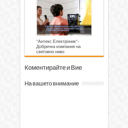
роботика
"Антекс Електроник"-
Добричка компания на
световно ниво
Коментирайте и Вие
На вашето внимание