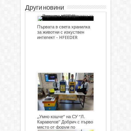
Други новини
Първата в света хранилка
за животни с изкуствен
интелект - HFEEDER
„Умно кошче“ на СУ “Л.
Каравелов” Добрич с първо
място от форум по