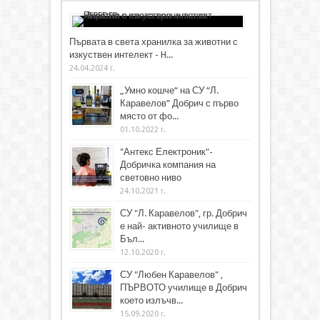
Първата в света хранилка за животни с
изкуствен интелект - H...
24.04.2024 г.
„Умно кошче“ на СУ “Л.
Каравелов” Добрич с първо
място от фо...
01.10.2022 г.
"Антекс Електроник"-
Добричка компания на
световно ниво
24.10.2021 г.
СУ "Л. Каравелов", гр. Добрич
е най- активното училище в
Бъл...
12.10.2020 г.
СУ "Любен Каравелов" ,
ПЪРВОТО училище в Добрич
което излъчв...
15.09.2020 г.