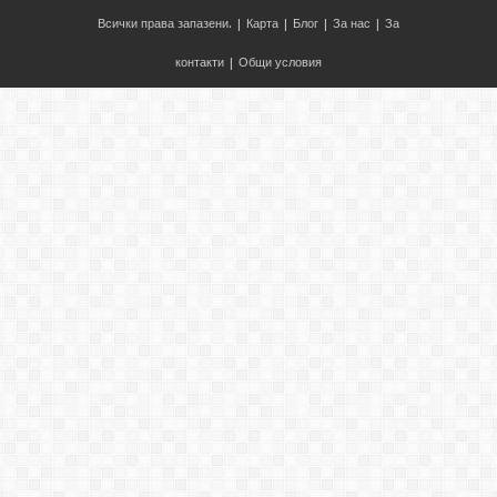
Всички права запазени. |
Карта
|
Блог
|
За нас
|
За
контакти
|
Общи условия