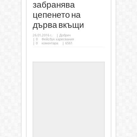
забранява
цепенето на
дърва вкъщи
26.01.2016 г.
|
Добрич
|
0
Фейсбук харесвания
|
0
коментара
| 6561