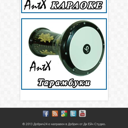
© 2013
Добрич24
е направен в
Добрич
от
Ди Ейч Студио
.