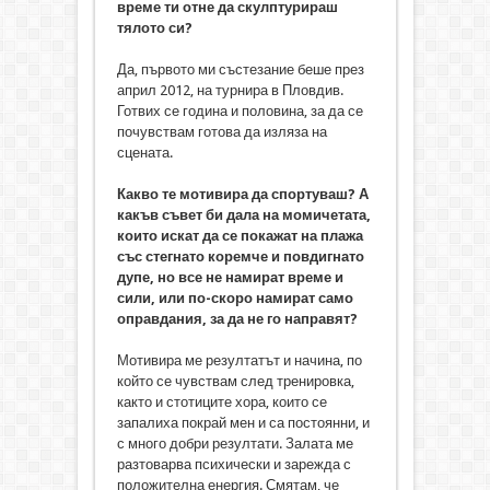
време ти отне да скулптурираш
тялото си?
Да, първото ми състезание беше през
април 2012, на турнира в Пловдив.
Готвих се година и половина, за да се
почувствам готова да изляза на
сцената.
Какво те мотивира да спортуваш? А
какъв съвет би дала на момичетата,
които искат да се покажат на плажа
със стегнато коремче и повдигнато
дупе, но все не намират време и
сили, или по-скоро намират само
оправдания, за да не го направят?
Мотивира ме резултатът и начина, по
който се чувствам след тренировка,
както и стотиците хора, които се
запалиха покрай мен и са постоянни, и
с много добри резултати. Залата ме
разтоварва психически и зарежда с
положителна енергия. Смятам, че