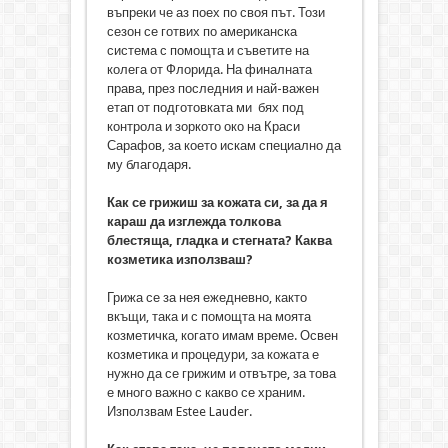
въпреки че аз поех по своя път. Този
сезон се готвих по американска
система с помощта и съветите на
колега от Флорида. На финалната
права, през последния и най-важен
етап от подготовката ми бях под
контрола и зоркото око на Краси
Сарафов, за което искам специално да
му благодаря.
Как се грижиш за кожата си, за да я
караш да изглежда толкова
блестяща, гладка и стегната? Каква
козметика използваш?
Грижа се за нея ежедневно, както
вкъщи, така и с помощта на моята
козметичка, когато имам време. Освен
козметика и процедури, за кожата е
нужно да се грижим и отвътре, за това
е много важно с какво се храним.
Използвам Estee Lauder.