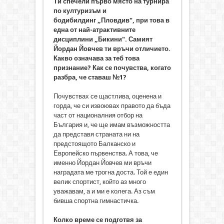
Ти спечели първо място на турнира
по културизъм и
бодибилдинг „Пловдив", при това в
една от най-атрактивните
дисциплини „Бикини". Самият
Йордан Йовчев ти връчи отличието.
Какво означава за теб това
признание? Как се почувства, когато
разбра, че ставаш №1?
Почувствах се щастлива, оценена и
горда, че си извоювах правото да бъда
част от националния отбор на
България и, че ще имам възможността
да представя страната ни на
предстоящото Балканско и
Европейско първенства. А това, че
именно Йордан Йовчев ми връчи
наградата ме трогна доста. Той е един
велик спортист, който аз много
уважавам, а и ми е колега. Аз съм
бивша спортна гимнастичка.
Колко време се подготвя за