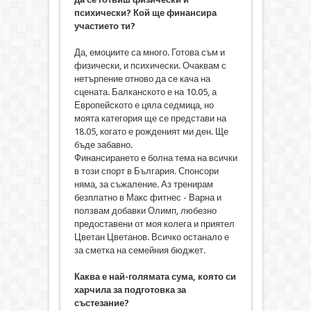
психически? Кой ще финансира
участието ти?
Да, емоциите са много. Готова съм и
физически, и психически. Очаквам с
нетърпение отново да се кача на
сцената. Балканското е на 10.05, а
Европейското е цяла седмица, но
моята категория ще се представи на
18.05, когато е рожденият ми ден. Ще
бъде забавно.
Финансирането е болна тема на всички
в този спорт в България. Спонсори
няма, за съжаление. Аз тренирам
безплатно в Макс фитнес - Варна и
ползвам добавки Олимп, любезно
предоставени от моя колега и приятел
Цветан Цветанов. Всичко останало е
за сметка на семейния бюджет.
Каква е най-голямата сума, която си
харчила за подготовка за
състезание?