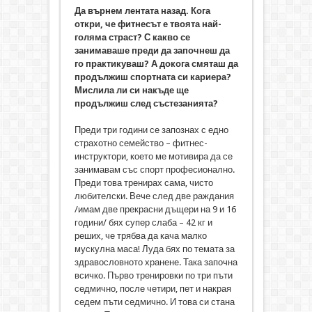
Да върнем лентата назад. Кога
откри, че фитнесът е твоята най-
голяма страст? С какво се
занимаваше преди да започнеш да
го практикуваш? А докога смяташ да
продължиш спортната си кариера?
Мислила ли си накъде ще
продължиш след състезанията?
Преди три години се запознах с едно
страхотно семейство – фитнес-
инструктори, което ме мотивира да се
занимавам със спорт професионално.
Преди това тренирах сама, чисто
любителски. Вече след две раждания
/имам две прекрасни дъщери на 9 и 16
години/ бях супер слаба – 42 кг и
реших, че трябва да кача малко
мускулна маса! Луда бях по темата за
здравословното хранене. Така започна
всичко. Първо тренировки по три пъти
седмично, после четири, пет и накрая
седем пъти седмично. И това си стана