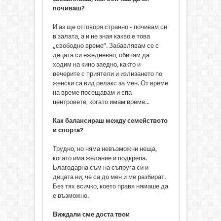
почиваш?
И аз ще отговоря странно - почивам си
в залата, а и не зная какво е това
„свободно време”. Забавлявам се с
децата си ежедневно, обичам да
ходим на кино заедно, както и
вечерите с приятели и излизането по
женски са вид релакс за мен. От време
на време посещавам и спа-
центровете, когато имам време...
Как балансираш между семейството
и спорта?
Трудно, но няма невъзможни неща,
когато има желание и подкрепа.
Благодарна съм на съпруга си и
децата ни, че са до мен и ме разбират.
Без тях всичко, което правя нямаше да
е възможно.
Виждали сме доста твои