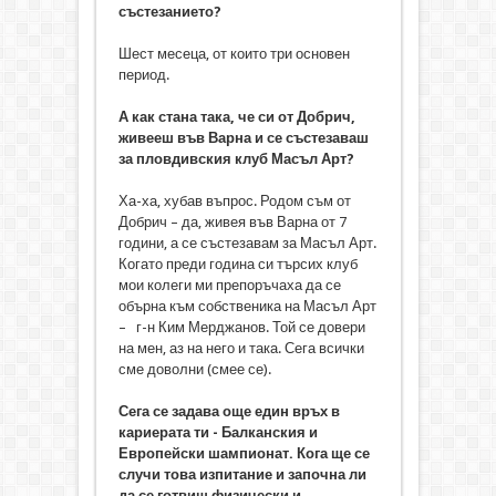
състезанието?
Шест месеца, от които три основен
период.
А как стана така, че си от Добрич,
живееш във Варна и се състезаваш
за пловдивския клуб Масъл Арт?
Ха-ха, хубав въпрос. Родом съм от
Добрич – да, живея във Варна от 7
години, а се състезавам за Масъл Арт.
Когато преди година си търсих клуб
мои колеги ми препоръчаха да се
обърна към собственика на Масъл Арт
– г-н Ким Мерджанов. Той се довери
на мен, аз на него и така. Сега всички
сме доволни (смее се).
Сега се задава още един връх в
кариерата ти - Балканския и
Европейски шампионат. Кога ще се
случи това изпитание и започна ли
да се готвиш физически и