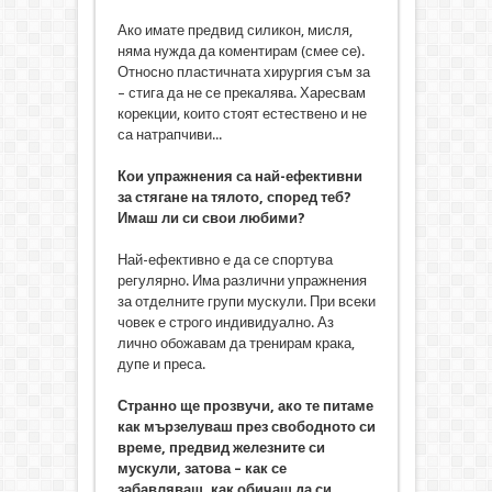
Ако имате предвид силикон, мисля,
няма нужда да коментирам (смее се).
Относно пластичната хирургия съм за
– стига да не се прекалява. Харесвам
корекции, които стоят естествено и не
са натрапчиви...
Кои упражнения са най-ефективни
за стягане на тялото, според теб?
Имаш ли си свои любими?
Най-ефективно е да се спортува
регулярно. Има различни упражнения
за отделните групи мускули. При всеки
човек е строго индивидуално. Аз
лично обожавам да тренирам крака,
дупе и преса.
Странно ще прозвучи, ако те питаме
как мързелуваш през свободното си
време, предвид железните си
мускули, затова – как се
забавляваш, как обичаш да си