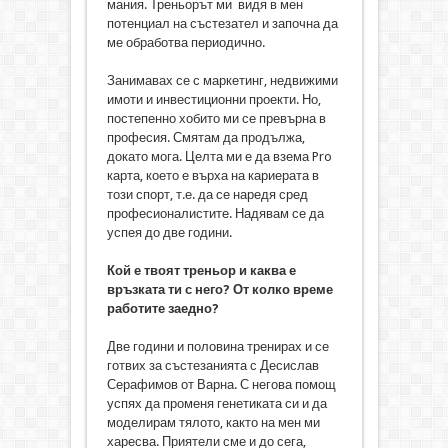
мания. Треньорът ми видя в мен
потенциал на състезател и започна да
ме обработва периодично.
Занимавах се с маркетинг, недвижими
имоти и инвестиционни проекти. Но,
постепенно хобито ми се превърна в
професия. Смятам да продължа,
докато мога. Целта ми е да взема Pro
карта, което е върха на кариерата в
този спорт, т.е. да се наредя сред
професионалистите. Надявам се да
успея до две години.
Кой е твоят треньор и каква е
връзката ти с него? От колко време
работите заедно?
Две години и половина тренирах и се
готвих за състезанията с Десислав
Серафимов от Варна. С негова помощ
успях да променя генетиката си и да
моделирам тялото, както на мен ми
харесва. Приятели сме и до сега,