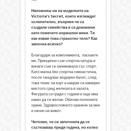
Напомняш ни на моделките на
Victoria’s Secret, които изглеждат
ослепително, въпреки че са
създали семейства и са домакини
като повечето нормални жени. Ти
как извая това страхотно тяло? Как
започна всичко?
Благодаря за комплимента, ласкаете
ме. Принципно съм спортна натура и
винаги съм се занимавала със спорт.
Като малка бях спортна гимнастичка,
после танцувах модерен балет, след
това тенис на корт и накрая си намерих
мястото сред железата в залата.
Фигурата си градя с години и още има
какво да се желае. Обичам полезните
храни. Здравословното хранене за мен
е начин на живот.
Четохме, че си започнала да се
състезаваш преди година, но колко