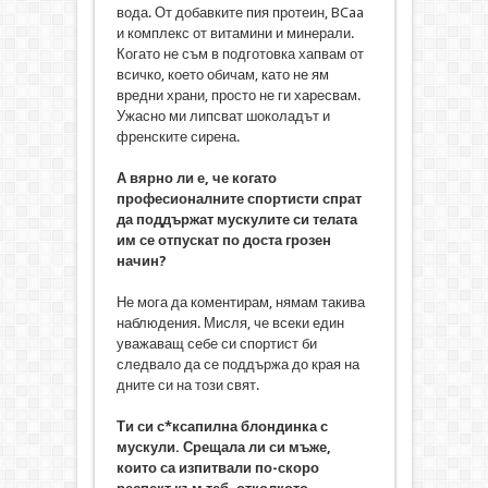
вода. От добавките пия протеин, BCaa
и комплекс от витамини и минерали.
Когато не съм в подготовка хапвам от
всичко, което обичам, като не ям
вредни храни, просто не ги харесвам.
Ужасно ми липсват шоколадът и
френските сирена.
А вярно ли е, че когато
професионалните спортисти спрат
да поддържат мускулите си телата
им се отпускат по доста грозен
начин?
Не мога да коментирам, нямам такива
наблюдения. Мисля, че всеки един
уважаващ себе си спортист би
следвало да се поддържа до края на
дните си на този свят.
Ти си с*ксапилна блондинка с
мускули. Срещала ли си мъже,
които са изпитвали по-скоро