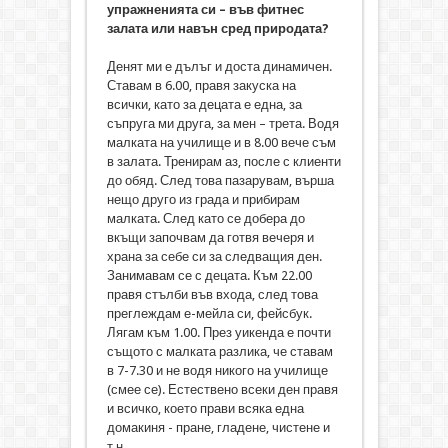
упражненията си – във фитнес
залата или навън сред природата?
Денят ми е дълъг и доста динамичен.
Ставам в 6.00, правя закуска на
всички, като за децата е една, за
съпруга ми друга, за мен – трета. Водя
малката на училище и в 8.00 вече съм
в залата. Тренирам аз, после с клиенти
до обяд. След това пазарувам, върша
нещо друго из града и прибирам
малката. След като се добера до
вкъщи започвам да готвя вечеря и
храна за себе си за следващия ден.
Занимавам се с децата. Към 22.00
правя стълби във входа, след това
преглеждам е-мейла си, фейсбук.
Лягам към 1.00. През уикенда е почти
същото с малката разлика, че ставам
в 7-7.30 и не водя никого на училище
(смее се). Естествено всеки ден правя
и всичко, което прави всяка една
домакиня - пране, гладене, чистене и
т.н.