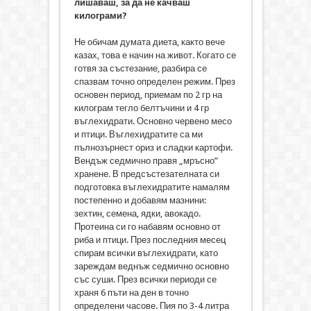
лишаваш, за да не качваш
килограми?
Не обичам думата диета, както вече
казах, това е начин на живот. Когато се
готвя за състезание, разбира се
спазвам точно определен режим. През
основен период, приемам по 2 гр на
килограм тегло белтъчини и 4 гр
въглехидрати. Основно червено месо
и птици. Въглехидратите са ми
пълнозърнест ориз и сладки картофи.
Вендъж седмично правя „мръсно”
хранене. В предсъстезателната си
подготовка въглехидратите намалям
постепенно и добавям мазнини:
зехтин, семена, ядки, авокадо.
Протеина си го набавям основно от
риба и птици. През последния месец
спирам всички въглехидрати, като
зареждам веднъж седмично основно
със суши. През всички периоди се
храня 6 пъти на ден в точно
определени часове. Пия по 3-4 литра