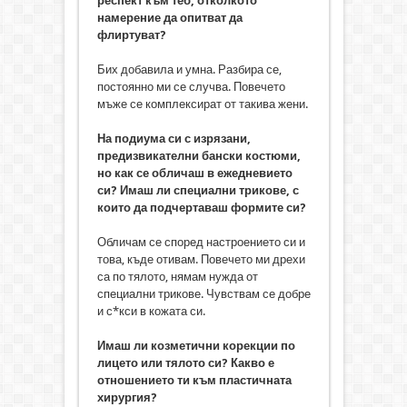
респект към теб, отколкото
намерение да опитват да
флиртуват?
Бих добавила и умна. Разбира се,
постоянно ми се случва. Повечето
мъже се комплексират от такива жени.
На подиума си с изрязани,
предизвикателни бански костюми,
но как се обличаш в ежедневието
си? Имаш ли специални трикове, с
които да подчертаваш формите си?
Обличам се според настроението си и
това, къде отивам. Повечето ми дрехи
са по тялото, нямам нужда от
специални трикове. Чувствам се добре
и с*кси в кожата си.
Имаш ли козметични корекции по
лицето или тялото си? Какво е
отношението ти към пластичната
хирургия?