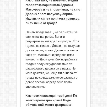
Как става така, че повечето медии
говорят за варненката Здравка
Максурова и не споменават, че си от
Добрич? Кога напусна Добрич?
Идваш ли си тук понякога и липсва
ли ти нещо от града?
Нямам представа..., не се смятам за
варненка, напротив. Винаги
подчертавам откъде съм родом. От 7
години не живея в Добрич, но пътувам
доста често до там. Дъщерите ми са
част от „Алексия” и редовно имат
концерти. Дори днес бях по работа в
града и получих удоволствие от
разходката с децата си в парка. Не
мога да кажа, че нещо ми липсва от
града, но се радвам, че се развива в
добра посока, определено прави
впечатление.
Как преминава един твой ден? По
колко време тренираш? Къде
обичаш най-много да правиш