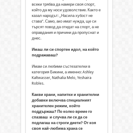
всеки трябва да намери своя спорт,
който да му носи удоволствие. Както е
казал народът: „Насила хубост не
става”. Само, ако имат нужда, ще си
търсят повод да отидат на спорт, а не
оправдания и причини да пропуснат и
днес.
Имаш ли си спортен идол, на който
подражаваш?
Имам си любими състезателки в
категория Бикини, а именно: Ashley
Kaltwasser, Nathalia Melo, Yeshaira
Robles.
Какви храни, напитки и хранителни
добавки включва специалният
хранителен режим, който
поддържаш? По колко време го
спазваш и случва ли се да се
подлагаш на строги диети? От коя
своя най-любима храна се