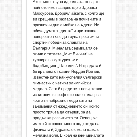
Ако съществува идеалната жена, то
нейното име навярно ще е Здравка
Максурова. Добричлийката, с която ще
ви срещнем в разгара на почивните и
празнични дни е майка на 4 деца. Не
обича думата „диета” и притежава
невероятен хъс да трупа престижни
спортни победи за славата на
България. Миналата седмица тя се
окичи с титлата „Мис Бикини” на
турнира по културизъм и
бодибилдинг „Пловдив". Наградата й
бе връчена от самия Йордан Йовчев,
известен като най-успелия български
гимнастик с четири олимпийски
медала. Сега й предстоят нови, тежки
изпитания в професионален план, на
които тя небрежно гледа като на
занимания от ежедневието си, които
просто трябва да свърши, за да
продължи развитието си. Освен, че
името й страшно много подхожда на
физиката й, Здравка е смела дама с
желязна воля. В края на юни миналата