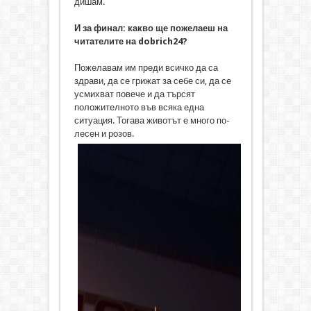
дишам.
И за финал: какво ще пожелаеш на
читателите на dobrich24?
Пожелавам им преди всичко да са
здрави, да се грижат за себе си, да се
усмихват повече и да търсят
положителното във всяка една
ситуация. Тогава животът е много по-
лесен и розов.