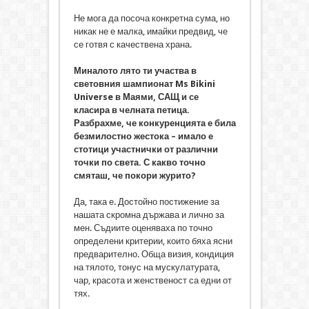
Не мога да посоча конкретна сума, но
никак не е малка, имайки предвид, че
се готвя с качествена храна.
Миналото лято ти участва в
световния шампионат Ms Bikini
Universe в Маями, САЩ и се
класира в челната петица.
Разбрахме, че конкуренцията е била
безмилостно жестока – имало е
стотици участнички от различни
точки по света. С какво точно
смяташ, че покори журито?
Да, така е. Достойно постижение за
нашата скромна държава и лично за
мен. Съдиите оценяваха по точно
определени критерии, които бяха ясни
предварително. Обща визия, кондиция
на тялото, тонус на мускулатурата,
чар, красота и женственост са едни от
тях.