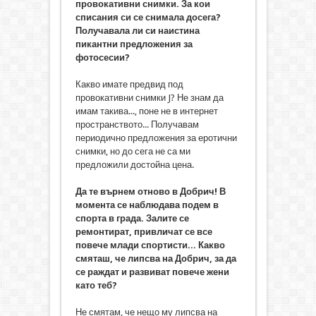
провокативни снимки. За кои
списания си се снимала досега?
Получавала ли си наистина
пикантни предложения за
фотосесии?
Какво имате предвид под
провокативни снимки J? Не знам да
имам такива..., поне не в интернет
пространството... Получавам
периодично предложения за еротични
снимки, но до сега не са ми
предложили достойна цена.
Да те върнем отново в Добрич! В
момента се наблюдава подем в
спорта в града. Залите се
ремонтират, привличат се все
повече млади спортисти... Какво
смяташ, че липсва на Добрич, за да
се раждат и развиват повече жени
като теб?
Не смятам, че нещо му липсва на