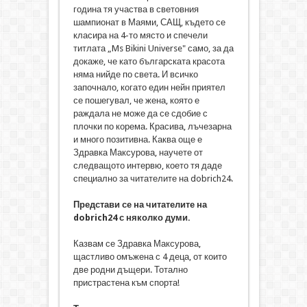
година тя участва в световния
шампионат в Маями, САЩ, където се
класира на 4-то място и спечели
титлата „Ms Bikini Universe" само, за да
докаже, че като българската красота
няма нийде по света. И всичко
започнало, когато един нейн приятел
се пошегувал, че жена, която е
раждала не може да се сдобие с
плочки по корема. Красива, лъчезарна
и много позитивна. Каква още е
Здравка Максурова, научете от
следващото интервю, което тя даде
специално за читателите на dobrich24.
Представи се на читателите на
dobrich24 с няколко думи.
Казвам се Здравка Максурова,
щастливо омъжена с 4 деца, от които
две родни дъщери. Тотално
пристрастена към спорта!