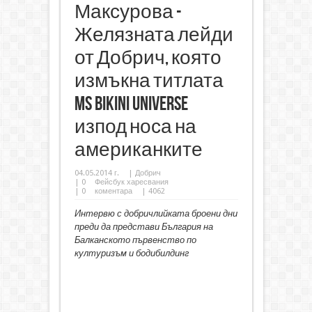
Максурова -
Желязната лейди
от Добрич, която
измъкна титлата
Ms Bikini Universe
изпод носа на
американките
04.05.2014 г.
|
Добрич
|
0
Фейсбук харесвания
|
0
коментара
| 4062
Интервю с добричлийката броени дни
преди да представи България на
Балканското първенство по
културизъм и бодибилдинг