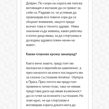
Добрич. По-скоро на хората им липсва
мотивация и желание да се грижат за
себе си. Радвам се, че успявам да
провокирам все повече хора да си
обърнат внимание, защото преди
всичко това е тяхното здраве. Няма
значение къде живееш, какво работиш
и колко деца имаш, за да спортуваш и
да водиш здравословен начин на
живот.
Какви планове кроиш занапред?
Както вече знаете, предстоят ми
балкански и европейски шампионат, а
през началото на юни е последното ми
за сезона състезание Amateur Olympia
в Прага. През лятото ми предстоят
промени в личен план, така че нямам
представа дали ще имам възможност
да се готвя за есенните състезания. Но
зная едно, че ще спортувам и
мотивирам хората докато мога да