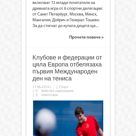
включват 72 млади почитатели на
древната игра от 6 спортни делегации:
от Санкт Петербург, Москва, Минск,
Мангалия, Добрич и Генерал Тошево.
За да стигнат до купата децата ще...
Прочети повече »
Клубове и федерации от
цяла Европа отбелязаха
първия Международен
ден на тениса
17.06.2014 г.
|
Спорт
|
0
Фейсбук харесвания
|
0
коментара