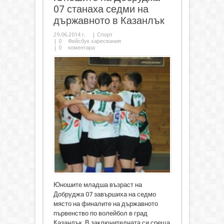
07 станаха седми на
държавното в Казанлък
29.06.2014 г.
|
Спорт
|
0
Фейсбук харесвания
|
0
коментара
Юношите младша възраст на
Добруджа 07 завършиха на седмо
място на финалите на държавното
първенство по волейбол в град
Казанлък. В заключителната си среща