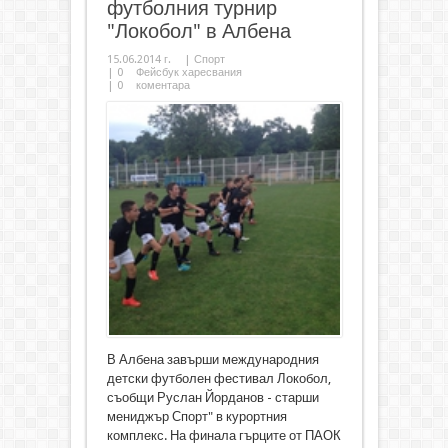
футболния турнир
"Локобол" в Албена
15.06.2014 г.
|
Спорт
|
0
Фейсбук харесвания
|
0
коментара
В Албена завърши международния
детски футболен фестивал Локобол,
съобщи Руслан Йорданов - старши
мениджър Спорт" в курортния
комплекс. На финала гърците от ПАОК