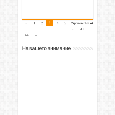
3
‹‹
1
2
4
5
Страници 3 от 44
...
43
44
››
На вашето внимание