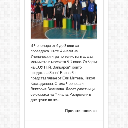
В Чепеларе от 6 до 8 юни се
проведоха 30-те Финали на
Ученически игри по тенис на маса за
момичета и момчета 5-7 клас. Отборът
на СОУ Н. Й. Вапцаров", който
представя Зона" Варна бе
представляван от Ели Митева, Никол
Костадинова, Стела Чернева и
Виктория Великова. Десет участници
се оказаха на Финала. Разделени в
две групи по пе...
Прочети повече »