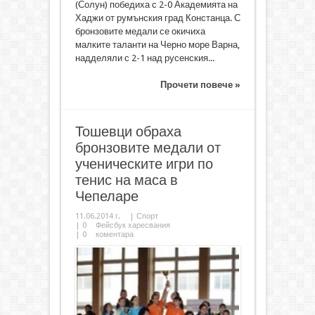
(Солун) победиха с 2-0 Академията на
Хаджи от румънския град Констанца. С
бронзовите медали се окичиха
малките таланти на Черно море Варна,
надделяли с 2-1 над русенския...
Прочети повече »
Тошевци обраха
бронзовите медали от
ученическите игри по
тенис на маса в
Чепеларе
11.06.2014 г.
|
Спорт
|
0
Фейсбук харесвания
|
0
коментара