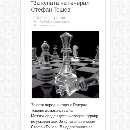
“За купата на генерал
Стефан Тошев”
17.06.2014 г.
|
Спорт
|
0
Фейсбук харесвания
|
0
коментара
За пета поредна година Генерал
Тошево домакинства на
Международен детски отборен турнир
по ускорен шах За купата на генерал
Стефан Тошев". В надпреварата се