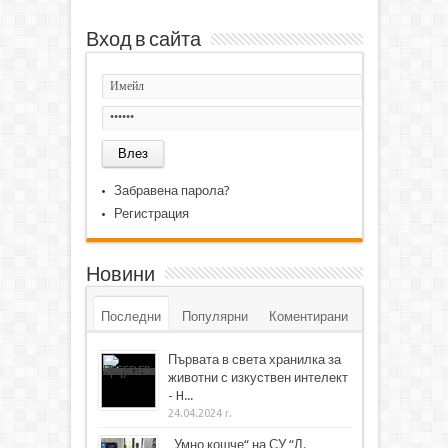
Вход в сайта
Забравена парола?
Регистрация
Новини
Последни
Популярни
Коментирани
Първата в света хранилка за
животни с изкуствен интелект
- H...
24.04.2024 г.
„Умно кошче“ на СУ “Л.