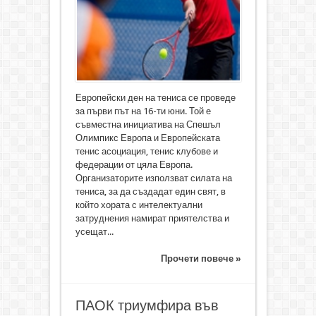
Европейски ден на тениса се проведе
за първи път на 16-ти юни. Той е
съвместна инициатива на Спешъл
Олимпикс Европа и Европейската
тенис асоциация, тенис клубове и
федерации от цяла Европа.
Организаторите използват силата на
тениса, за да създадат един свят, в
който хората с интелектуални
затруднения намират приятелства и
усещат...
Прочети повече »
ПАОК триумфира във