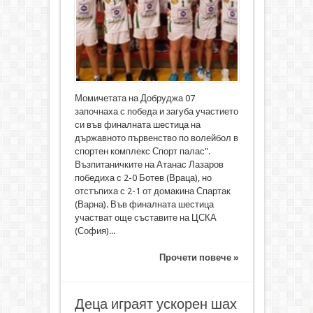
Момичетата на Добруджа 07
започнаха с победа и загуба участието
си във финалната шестица на
държавното първенство по волейбол в
спортен комплекс Спорт палас".
Възпитаничките на Атанас Лазаров
победиха с 2-0 Ботев (Враца), но
отстъпиха с 2-1 от домакина Спартак
(Варна). Във финалната шестица
участват още съставите на ЦСКА
(София)...
Прочети повече »
Деца играят ускорен шах