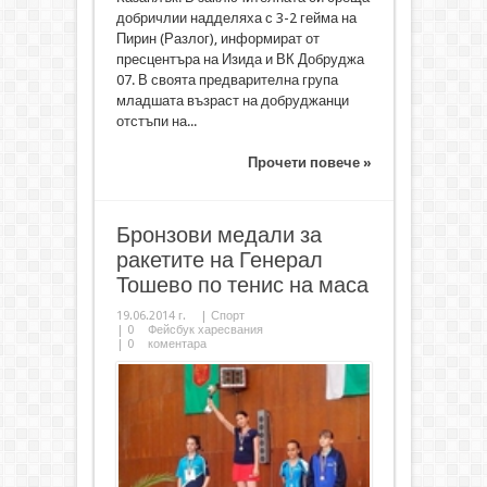
добричлии надделяха с 3-2 гейма на
Пирин (Разлог), информират от
пресцентъра на Изида и ВК Добруджа
07. В своята предварителна група
младшата възраст на добруджанци
отстъпи на...
Прочети повече »
Бронзови медали за
ракетите на Генерал
Тошево по тенис на маса
19.06.2014 г.
|
Спорт
|
0
Фейсбук харесвания
|
0
коментара