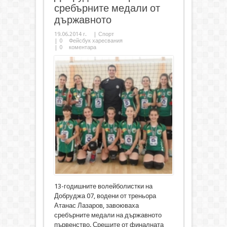
сребърните медали от
държавното
19.06.2014 г.
|
Спорт
|
0
Фейсбук харесвания
|
0
коментара
13-годишните волейболистки на
Добруджа 07, водени от треньора
Атанас Лазаров, завоюваха
сребърните медали на държавното
първенство. Срещите от финалната