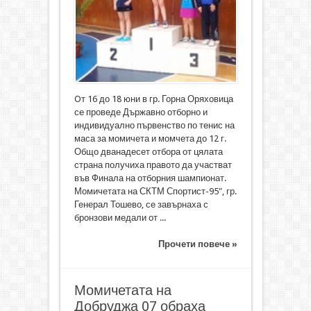
Oт 16 до 18 юни в гр. Горна Оряховица
се проведе Държавно отборно и
индивидуално първенство по тенис на
маса за момичета и момчета до 12 г.
Общо дванадесет отбора от цялата
страна получиха правото да участват
във Финала на отборния шампионат.
Момичетата на СКТМ Спортист-95", гр.
Генерал Тошево, се завърнаха с
бронзови медали от ...
Прочети повече »
Момичетата на
Добруджа 07 обраха