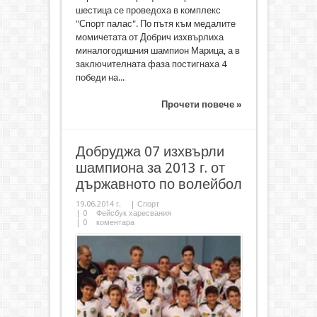
шестица се проведоха в комплекс
"Спорт палас". По пътя към медалите
момичетата от Добрич изхвърлиха
миналогодишния шампион Марица, а в
заключителната фаза постигнаха 4
победи на...
Прочети повече »
Добруджа 07 изхвърли
шампиона за 2013 г. от
държавното по волейбол
19.06.2014 г.
|
Спорт
|
0
Фейсбук харесвания
|
0
коментара