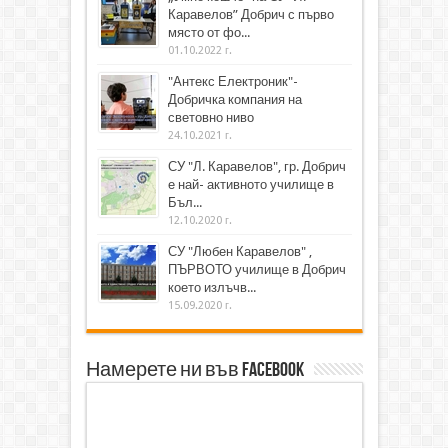
Каравелов” Добрич с първо
място от фо...
01.10.2022 г.
"Антекс Електроник"-
Добричка компания на
световно ниво
24.10.2021 г.
СУ "Л. Каравелов", гр. Добрич
е най- активното училище в
Бъл...
12.10.2020 г.
СУ "Любен Каравелов" ,
ПЪРВОТО училище в Добрич
което излъчв...
15.09.2020 г.
Намерете ни във Facebook